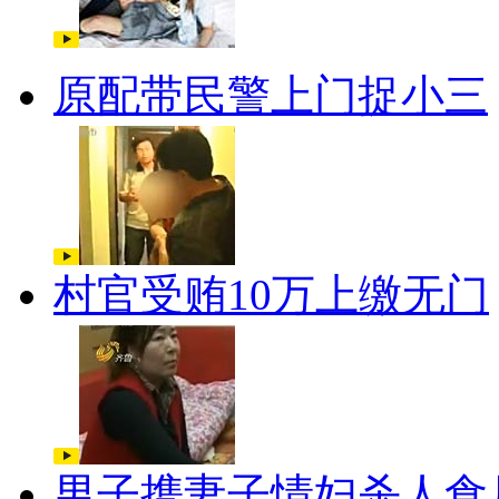
原配带民警上门捉小三
村官受贿10万上缴无门
男子携妻子情妇杀人食