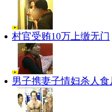
村官受贿10万上缴无门
男子携妻子情妇杀人食