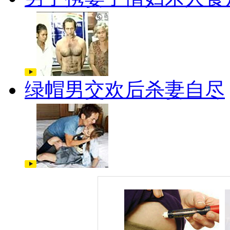
绿帽男交欢后杀妻自尽