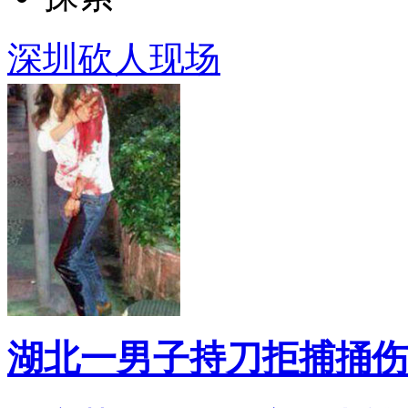
深圳砍人现场
湖北一男子持刀拒捕捅伤