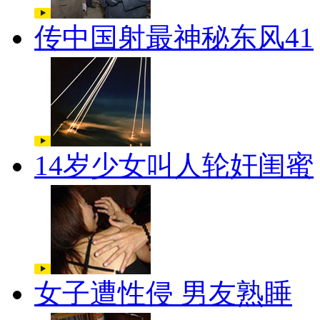
传中国射最神秘东风41
14岁少女叫人轮奸闺蜜
女子遭性侵 男友熟睡