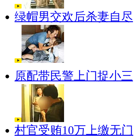
绿帽男交欢后杀妻自尽
原配带民警上门捉小三
村官受贿10万上缴无门