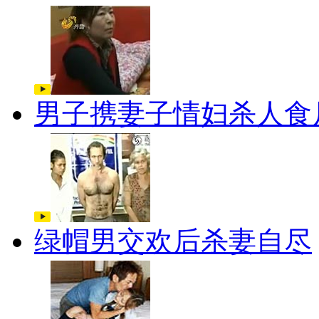
男子携妻子情妇杀人食
绿帽男交欢后杀妻自尽