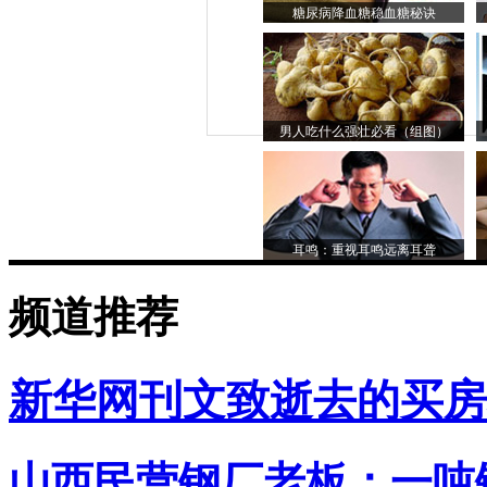
糖尿病降血糖稳血糖秘诀
男人吃什么强壮必看（组图）
耳鸣：重视耳鸣远离耳聋
频道推荐
新华网刊文致逝去的买房
山西民营钢厂老板：一吨钢