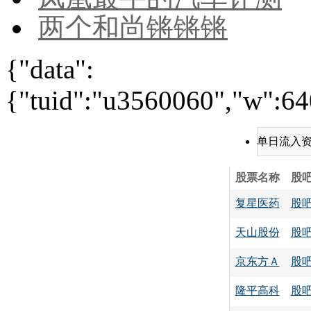
两个和尚锵锵锵
{"data":
{"tuid":"u3560060","w":640
单日流入
股票名称
股
复星医药
股
天山股份
股
京东方Ａ
股
隆平高科
股