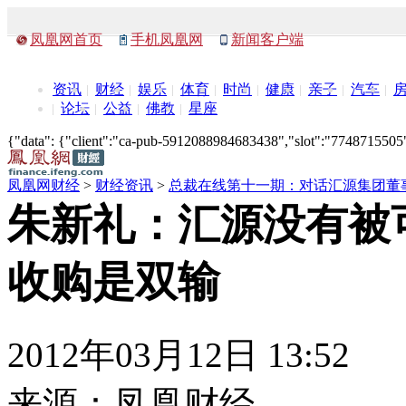
凤凰网首页
手机凤凰网
新闻客户端
资讯
财经
娱乐
体育
时尚
健康
亲子
汽车
论坛
公益
佛教
星座
{"data": {"client":"ca-pub-5912088984683438","slot":"7748715505"},
凤凰网财经
>
财经资讯
>
总裁在线第十一期：对话汇源集团董
朱新礼：汇源没有被
收购是双输
2012年03月12日 13:52
来源：
凤凰财经