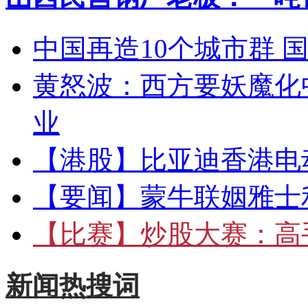
中国再造10个城市群 
黄怒波：西方要妖魔化
业
【港股】
比亚迪香港电
【要闻】
蒙牛联姻雅士
【比赛】
炒股大赛：高手
新闻热搜词