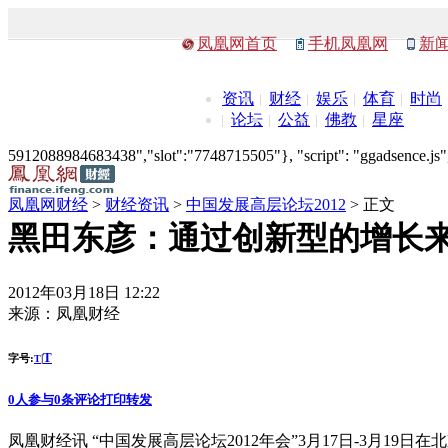
凤凰网首页
手机凤凰网
新
资讯
财经
娱乐
体育
时尚
论坛
公益
佛教
星座
5912088984683438","slot":"7748715505"}, "script": "ggadsence.js",
凤凰网财经
>
财经资讯
>
中国发展高层论坛2012
> 正文
黑田东彦：通过创新型的增长
2012年03月18日 12:22
来源：
凤凰财经
T
字号:
|
T
0
人参与
0
条评论
打印
转发
凤凰财经讯 “中国发展高层论坛2012年会”3月17日-3月