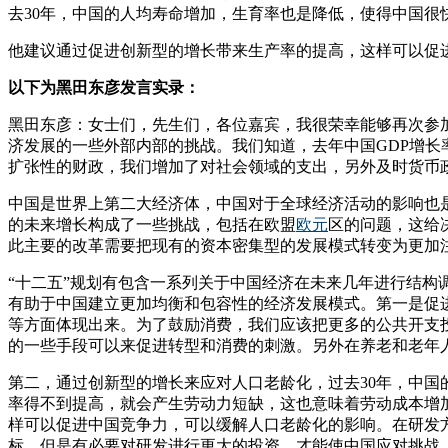
去30年，中国的人均寿命增加，生育率也是降低，使得中国很
他建议通过促进创新型的增长带来生产率的提高，这样可以促
以下为黑田东彦发言实录：
黑田东彦：女士们，先生们，各位嘉宾，我很荣幸能够再次参
济发展的一些外部内部的挑战。我们知道，去年中国GDP增长
扩张性的财政，我们增加了对社会领域的支出，另外及时货币
中国是世界上第二大经济体，中国对于全球经济活动的影响也
的未来增长构成了一些挑战，包括在欧盟
欧元
区的问题，这给
此主要的改革需要把现有的资本密集型的发展模式转变为更加
“十二五”规划有包含一系列关于中国经济在未来几年进行结构
有助于中国建立更加均衡和包容性的经济发展模式。第一是促
等方面体现出来。为了鼓励消费，我们应该把更多的公共开支
的一些手段可以来促进转型和消费的刺激。另外在养老和老年
第二，通过创新型的增长来应对人口老龄化，过去30年，中
率得不到提高，就会产生劳动力短缺，这也意味着劳动成本增
样可以促进中国竞争力，可以缓解人口老龄化的影响。在研发
标，但是有必要对研发进行更大的投资，才能使中国应对挑战