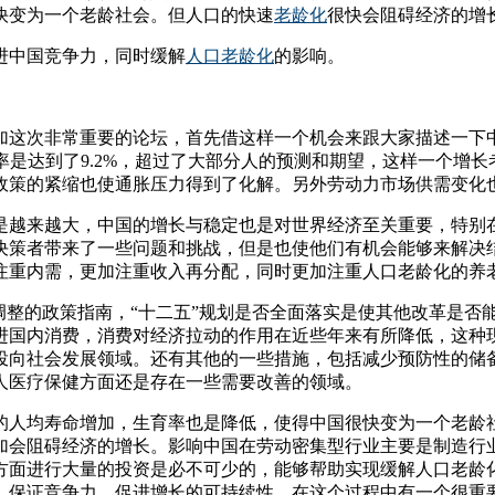
快变为一个老龄社会。但人口的快速
老龄化
很快会阻碍经济的增
进中国竞争力，同时缓解
人口老龄化
的影响。
加这次非常重要的论坛，首先借这样一个机会来跟大家描述一下
率是达到了9.2%，超过了大部分人的预测和期望，这样一个增
政策的紧缩也使通胀压力得到了化解。另外劳动力市场供需变化
是越来越大，中国的增长与稳定也是对世界经济至关重要，特别
决策者带来了一些问题和挑战，但是也使他们有机会能够来解决
注重内需，更加注重收入再分配，同时更加注重人口老龄化的养
调整的政策指南，“十二五”规划是否全面落实是使其他改革是否
进国内消费，消费对经济拉动的作用在近些年来有所降低，这种
投向社会发展领域。还有其他的一些措施，包括减少预防性的储
人医疗保健方面还是存在一些需要改善的领域。
国的人均寿命增加，生育率也是降低，使得中国很快变为一个老龄
加会阻碍经济的增长。影响中国在劳动密集型行业主要是制造行
方面进行大量的投资是必不可少的，能够帮助实现缓解人口老龄化
，保证竞争力，促进增长的可持续性。在这个过程中有一个很重