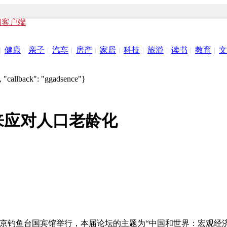
闻客户端
健康
亲子
汽车
房产
家居
科技
旅游
读书
教育
文
 "callback": "ggadsence"}
来应对人口老龄化
19日在北京钓鱼台国宾馆举行，本届论坛的主题为“中国和世界：宏