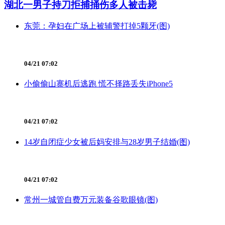
湖北一男子持刀拒捕捅伤多人被击毙
东莞：孕妇在广场上被辅警打掉5颗牙(图)
04/21 07:02
小偷偷山寨机后逃跑 慌不择路丢失iPhone5
04/21 07:02
14岁自闭症少女被后妈安排与28岁男子结婚(图)
04/21 07:02
常州一城管自费万元装备谷歌眼镜(图)