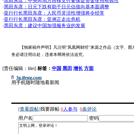
·
黑田东彦：中央向地方转移支付要保证资金使用有效性
·
黑田东彦：日元下跌有助于日元估值向基本面调整
·
亚行行长黑田东彦：人民币灵活性增强将令经常
·
亚行行长黑田东彦：亚洲正走出危机
·
黑田东彦：建议中国加强服务业的发展
【独家稿件声明】凡注明“凤凰网财经”来源之作品（文字、图片
务必请注明出处，违者本网将依法追究。
[责任编辑：lilei]
标签：
中国
黑田
增长
方面
3g.ifeng.com
用手机随时随地看新闻
[查看跟帖]
我要跟帖
0
人参与
0
条评论
用户名
密码