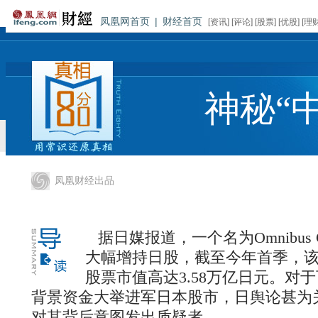
凤凰网首页
|
财经首页
[
资讯
] [
评论
] [
股票
] [
优股
] [
理
神秘“
凤凰财经出品
据日媒报道，一个名为Omnibus 
大幅增持日股，截至今年首季，
股票市值高达3.58万亿日元。对
背景资金大举进军日本股市，日舆论甚为
对其背后意图发出质疑者。