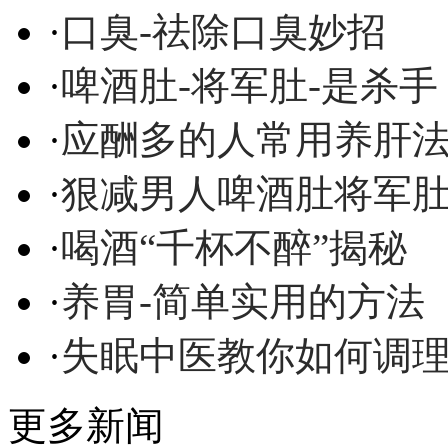
·
口臭-祛除口臭妙招
·
啤酒肚-将军肚-是杀手
·
应酬多的人常用养肝
·
狠减男人啤酒肚将军
·
喝酒“千杯不醉”揭秘
·
养胃-简单实用的方法
·
失眠中医教你如何调
更多新闻