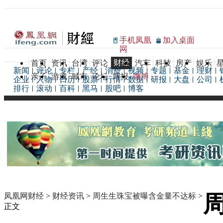
手机凤凰
加入桌面
网
财经
首页
资讯
台湾
评论
汽车
科技
房产
娱乐
新闻
评论
专栏
产经
消费
视频
专题
基金
理财
亲子
游戏
城市
论坛
博报
微博
企业
人物
日历
股票
行情
数据
研报
大盘
公司
排行
滚动
百科
黑马
股吧
博客
凤凰网财经
>
财经资讯
>
周生生珠宝被曝含金量不达标
>
正文