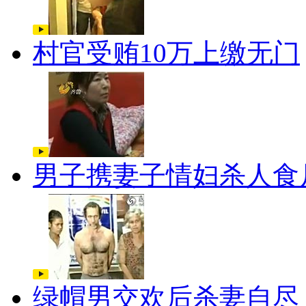
村官受贿10万上缴无门
男子携妻子情妇杀人食
绿帽男交欢后杀妻自尽