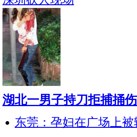
湖北一男子持刀拒捕捅伤
东莞：孕妇在广场上被辅