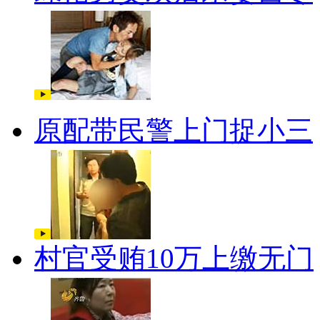
原配带民警上门捉小三
村官受贿10万上缴无门