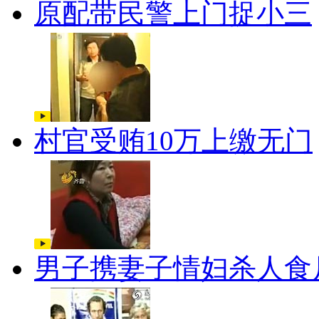
原配带民警上门捉小三
村官受贿10万上缴无门
男子携妻子情妇杀人食