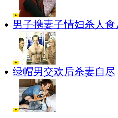
男子携妻子情妇杀人食
绿帽男交欢后杀妻自尽