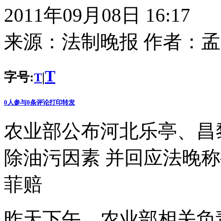
2011年09月08日 16:17
来源：
法制晚报
作者：
孟
T
字号:
|
T
0
人参与
0
条评论
打印
转发
农业部公布河北乐亭、昌
除油污因素 并回应法晚称
菲赔
昨天下午，农业部相关负