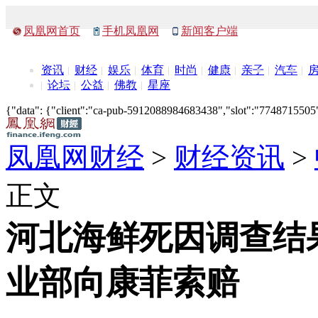
凤凰网首页
手机凤凰网
新闻客户端
资讯
财经
娱乐
体育
时尚
健康
亲子
汽车
论坛
公益
佛教
星座
{"data": {"client":"ca-pub-5912088984683438","slot":"7748715505"},
凤凰网财经
>
财经资讯
>
正文
河北海鲜死因调查结
业部向康菲索赔