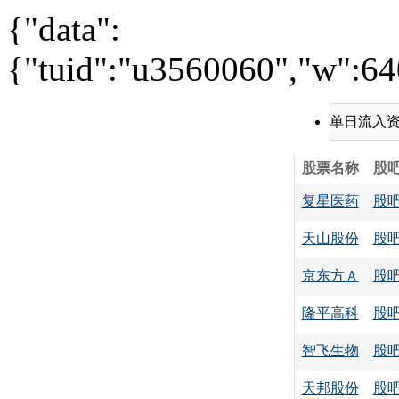
{"data":
{"tuid":"u3560060","w":640
单日流入
股票名称
股
复星医药
股
天山股份
股
京东方Ａ
股
隆平高科
股
智飞生物
股
天邦股份
股