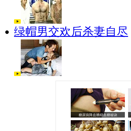
绿帽男交欢后杀妻自尽
糖尿病降血糖稳血糖秘诀