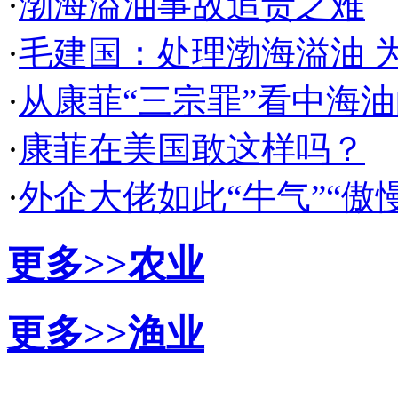
·
渤海溢油事故追责之难
·
毛建国：处理渤海溢油 
·
从康菲“三宗罪”看中海
·
康菲在美国敢这样吗？
·
外企大佬如此“牛气”“傲
更多>>
农业
更多>>
渔业