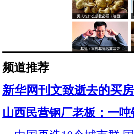
男人吃什么强壮必看（组图）
耳鸣：重视耳鸣远离耳聋
频道推荐
新华网刊文致逝去的买房
山西民营钢厂老板：一吨钢