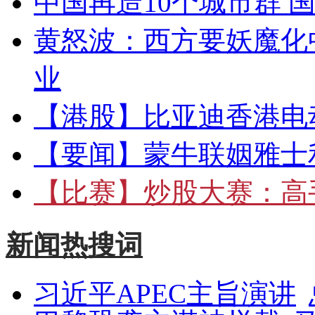
中国再造10个城市群 
黄怒波：西方要妖魔化
业
【港股】
比亚迪香港电
【要闻】
蒙牛联姻雅士
【比赛】
炒股大赛：高手
新闻热搜词
习近平APEC主旨演讲