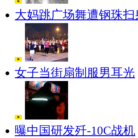
大妈跳广场舞遭钢珠扫
女子当街扇制服男耳光
曝中国研发歼-10C战机