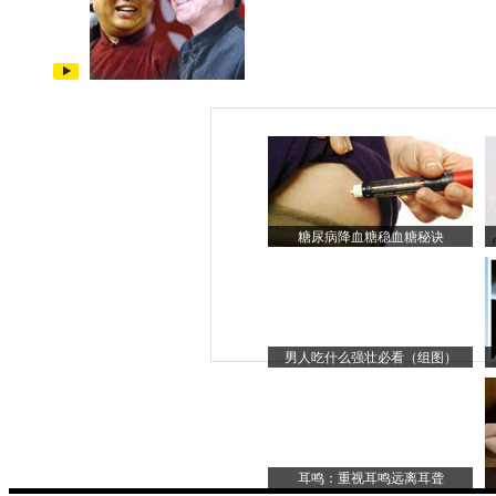
糖尿病降血糖稳血糖秘诀
男人吃什么强壮必看（组图）
耳鸣：重视耳鸣远离耳聋