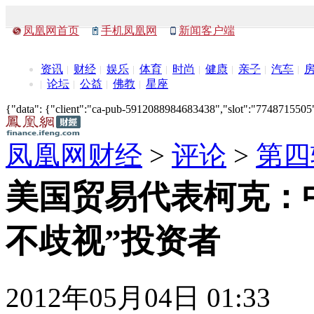
凤凰网首页
手机凤凰网
新闻客户端
资讯
财经
娱乐
体育
时尚
健康
亲子
汽车
论坛
公益
佛教
星座
{"data": {"client":"ca-pub-5912088984683438","slot":"7748715505"},
凤凰网财经
>
评论
>
第四
美国贸易代表柯克：
不歧视”投资者
2012年05月04日 01:33