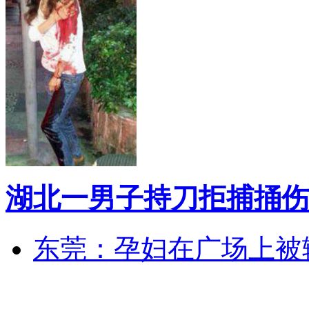
湖北一男子持刀拒捕捅伤
东莞：孕妇在广场上被辅