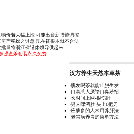
度物价若大幅上涨 可能出台新措施调控
庆房产税操之过急 现在征根本就不合法
大批量将浙江省退休领导供起来
0超强查杀套装永久免费
汉方养生天然本草茶
·
脱发喝茶就能止脱生发
·
口臭惹人厌祛口臭妙招
·
长时间上网-很伤肝
·
男人啤酒肚-头上6把刀
·
应酬多的人常用养肝法
·
老胃病养胃的简单方法