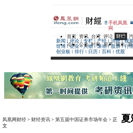
手机凤凰
网
财经
首页
资讯
台湾
评论
新闻
评论
专栏
产经
消费
视
论坛
公益
时尚
房产
城市
游
世博
企业
人物
滚动
股票
行
创业板
排行
日历
百科
优股
夏
凤凰网财经
>
财经资讯
>
第五届中国证券市场年会
> 正
文