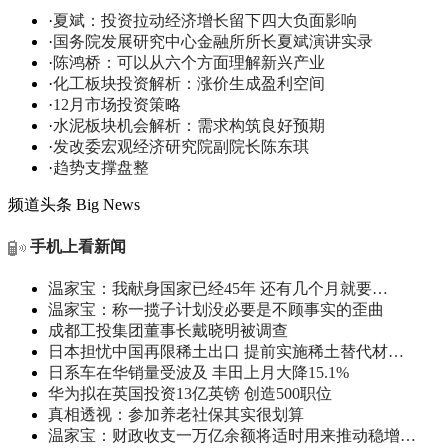
·
夏斌：投资拉动经济增长留下四大负面影响
·
国务院发展研究中心金融所所长夏斌演讲实录
·
陈鸿桥：可以从六个方面理解新兴产业
·
化工板块投资解析：涨价生成盈利空间
·
12月市场投资策略
·
水泥板块机会解析：需求构筑良好预期
·
发改委宏观经济研究院副院长陈东琪
·
趋势支撑盘整
频道头条
Big News
手机上看新闻
温家宝：我献身国家已经45年 还有几个月就要…
温家宝：称一揽子计划没必要是不顾事实的歪曲
成都工投集团董事长戴晓明被调查
日本担忧中国再限稀土出口 提前实施稀土替代材…
日系车在华销量受波及 丰田上月大降15.1%
华为拟在英国投资13亿英镑 创造500职位
真相透视：参加养老社保其实很划算
温家宝：财政收支一万亿余额将适时用来推动稳增…