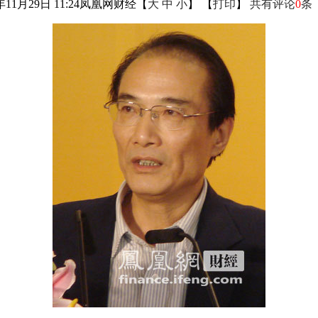
年11月29日 11:24
凤凰网财经
【
大
中
小
】 【
打印
】
共有评论
0
条