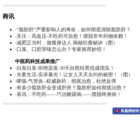
商讯
·
“脂肪肝”严重影响人的寿命，如何彻底清除脂肪肝？
·
关注：高血压-不吃药可自愈！摆脱常年药物依赖！
·
减肥正当时，做瘦身达人 揭秘狂瘦秘诀（图）
·
口臭、口腔异味怎么办？专家推荐妙招！
中医药科技成果推广
·
白发白发-拒绝染发-30天自然转黑也成现实！
·
夫妻生活-实录暴光！让女人天天尖叫的秘密！（图）
·
哮喘-气管炎--权威新药，彻底治愈，杜绝反弹
·
有多少脂肪肝会变成肝癌？脂肪肝如何彻底治愈？
·
喜讯：不吃药——巧治糖尿病——摆脱终身病！
凤凰网财经