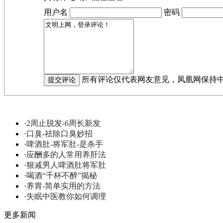
用户名
密码
所有评论仅代表网友意见，凤凰网保持
·
2周止脱发-6周长新发
·
口臭-祛除口臭妙招
·
啤酒肚-将军肚-是杀手
·
应酬多的人常用养肝法
·
狠减男人啤酒肚将军肚
·
喝酒“千杯不醉”揭秘
·
养胃-简单实用的方法
·
失眠中医教你如何调理
更多新闻