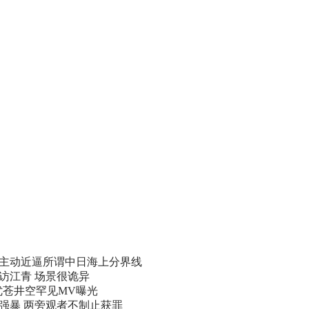
主动近逼所谓中日海上分界线
访江青 场景很诡异
优苍井空罕见MV曝光
遭强暴 两旁观者不制止获罪