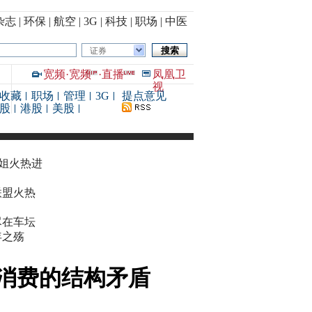
杂志
|
环保
|
航空
|
3G
|
科技
|
职场
|
中医
证券
宽频
·
宽频
·
直播
凤凰卫
视
收藏
职场
管理
3G
提点意见
股
港股
美股
华姐火热进
联盟火热
尽在车坛
年之殇
消费的结构矛盾