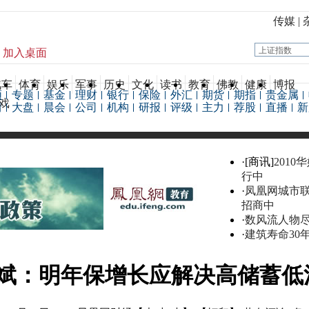
传媒
|
加入桌面
汽车
体育
娱乐
军事
历史
文化
读书
教育
佛教
健康
博报
频
专题
基金
理财
银行
保险
外汇
期货
期指
贵金属
戏
情
大盘
晨会
公司
机构
研报
评级
主力
荐股
直播
新
·[商讯]
2010
行中
·
凤凰网城市
招商中
·
数风流人物
·
建筑寿命30
斌：明年保增长应解决高储蓄低