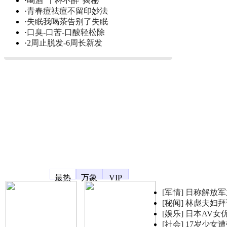
·
喝酒“千杯不醉”揭秘
·
青春痘祛痘不留印妙法
·
失眠我喝茶告别了失眠
·
口臭-口苦-口酸轻松除
·
2周止脱发-6周长新发
凤凰宽频
最热
万象
VIP
[军情]
日称解放军
[秘闻]
林彪夫妇拜
[娱乐]
日本AV女
[社会]
17岁少女