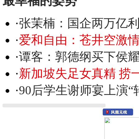
最幸福的姿势
·
张茉楠：国企两万亿
·
爱和自由：苍井空激情
·
谭客：郭德纲买下侯
·
新加坡失足女真精 捞
·
90后学生谢师宴上演“