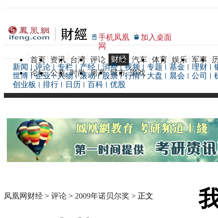
手机凤凰
加入桌面
网
财经
首页
资讯
台湾
评论
汽车
体育
娱乐
军事
新闻
评论
专栏
产经
消费
视频
专题
基金
理财
论坛
公益
时尚
房产
城市
游戏
世博
企业
人物
滚动
股票
行情
大盘
晨会
公司
创业板
排行
日历
百科
优股
凤凰网财经
>
评论
>
2009年诺贝尔奖
> 正文