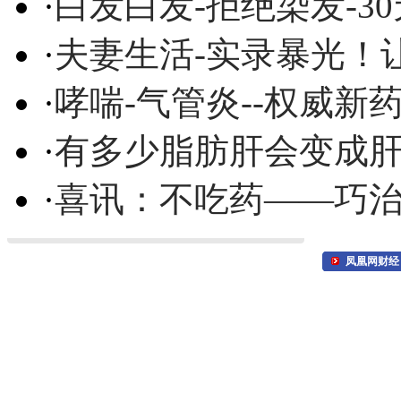
·
白发白发-拒绝染发-3
·
夫妻生活-实录暴光！
·
哮喘-气管炎--权威
·
有多少脂肪肝会变成
·
喜讯：不吃药——巧
凤凰网财经