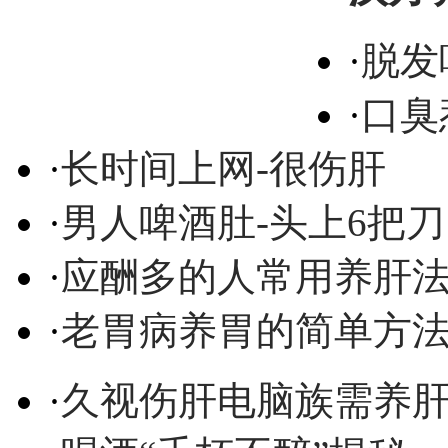
·
脱发
·
口臭
·
长时间上网-很伤肝
·
男人啤酒肚-头上6把刀
·
应酬多的人常用养肝
·
老胃病养胃的简单方
·
久视伤肝电脑族需养