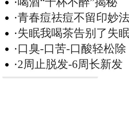
·
喝酒“千杯不醉”揭秘
·
青春痘祛痘不留印妙
·
失眠我喝茶告别了失
·
口臭-口苦-口酸轻松除
·
2周止脱发-6周长新发