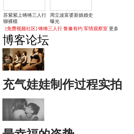
苏紫紫上锵锵三人行
周立波富婆新娘婚史
聊裸模
曝光
[免费视频社区]
锵锵三人行
鲁豫有约
军情观察室
更多
博客论坛
充气娃娃制作过程实拍