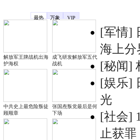
凤凰宽频
最热
万象
VIP
[军情]
海上分
解放军王牌战机出海
成飞研发解放军五代
[秘闻]
护海权
战机
[娱乐]
光
中共史上最危险叛徒
张国焘叛党最后是何
[社会]
顾顺章
下场
止获罪