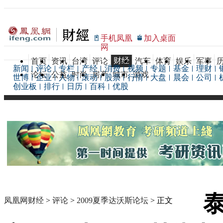
手机凤凰
加入桌面
网
财经
首页
资讯
台湾
评论
汽车
体育
娱乐
军事
新闻
评论
专栏
产经
消费
视频
专题
基金
理财
论坛
公益
时尚
房产
城市
游戏
世博
企业
人物
滚动
股票
行情
大盘
晨会
公司
创业板
排行
日历
百科
优股
凤凰网财经
>
评论
>
2009夏季达沃斯论坛
> 正文