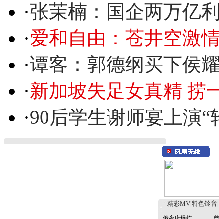
·
张茉楠：国企两万亿
·
爱和自由：苍井空激情
·
谭客：郭德纲买下侯
·
新加坡失足女真精 捞
·
90后学生谢师宴上演“
精彩MV
|
特色铃音
|
·
俄夜店爆炸
·