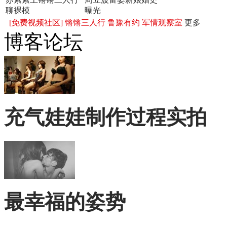
聊裸模
曝光
[免费视频社区]
锵锵三人行
鲁豫有约
军情观察室
更多
博客论坛
充气娃娃制作过程实拍
最幸福的姿势