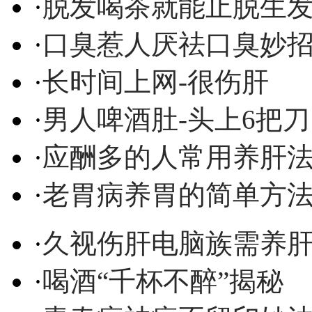
·
脱发喝茶就能止脱生
·
口臭惹人厌祛口臭妙
·
长时间上网-很伤肝
·
男人啤酒肚-头上6把刀
·
应酬多的人常用养肝
·
老胃病养胃的简单方
·
久视伤肝电脑族需养
·
喝酒“千杯不醉”揭秘