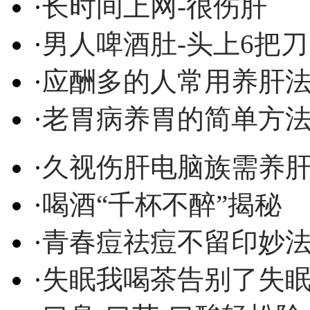
·
长时间上网-很伤肝
·
男人啤酒肚-头上6把刀
·
应酬多的人常用养肝
·
老胃病养胃的简单方
·
久视伤肝电脑族需养
·
喝酒“千杯不醉”揭秘
·
青春痘祛痘不留印妙
·
失眠我喝茶告别了失