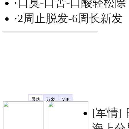
·
口臭-口苦-口酸轻松除
·
2周止脱发-6周长新发
凤凰宽频
最热
万象
VIP
[军情]
海上分