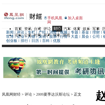
手机凤凰
加入桌面
网
财经
首页
资讯
台湾
评论
汽车
体育
娱乐
军事
新闻
评论
专栏
产经
消费
视频
专题
基金
理财
论坛
公益
时尚
房产
城市
游戏
世博
企业
人物
滚动
股票
行情
大盘
晨会
公司
创业板
排行
日历
百科
优股
凤凰网财经
>
评论
>
2009夏季达沃斯论坛
> 正文