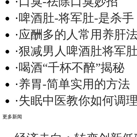
·
口臭-祛除口臭妙招
·
啤酒肚-将军肚-是杀手
·
应酬多的人常用养肝
·
狠减男人啤酒肚将军
·
喝酒“千杯不醉”揭秘
·
养胃-简单实用的方法
·
失眠中医教你如何调
更多新闻