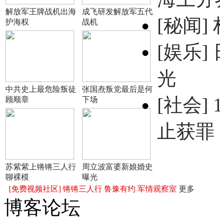
解放军王牌战机出海
成飞研发解放军五代
[秘闻]
护海权
战机
[娱乐]
光
中共史上最危险叛徒
张国焘叛党最后是何
[社会]
顾顺章
下场
止获罪
苏紫紫上锵锵三人行
周立波富婆新娘婚史
聊裸模
曝光
[免费视频社区]
锵锵三人行
鲁豫有约
军情观察室
更多
博客论坛