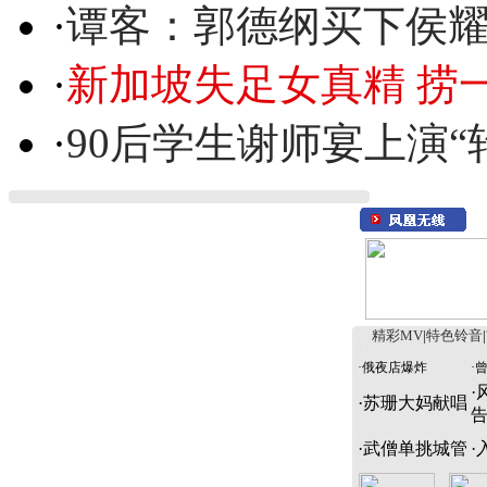
·
谭客：郭德纲买下侯
·
新加坡失足女真精 捞
·
90后学生谢师宴上演“
精彩MV
|
特色铃音
|
·
俄夜店爆炸
·
·
·
苏珊大妈献唱
·
武僧单挑城管
·