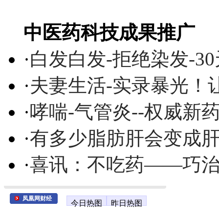
中医药科技成果推广
·
白发白发-拒绝染发-3
·
夫妻生活-实录暴光！
·
哮喘-气管炎--权威
·
有多少脂肪肝会变成
·
喜讯：不吃药——巧
凤凰网财经
今日热图
昨日热图