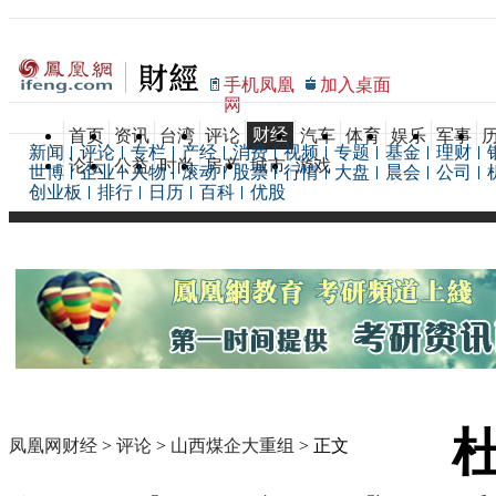
手机凤凰
加入桌面
网
财经
首页
资讯
台湾
评论
汽车
体育
娱乐
军事
新闻
评论
专栏
产经
消费
视频
专题
基金
理财
论坛
公益
时尚
房产
城市
游戏
世博
企业
人物
滚动
股票
行情
大盘
晨会
公司
创业板
排行
日历
百科
优股
凤凰网财经
>
评论
>
山西煤企大重组
> 正文