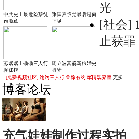
光
中共史上最危险叛徒
张国焘叛党最后是何
[社会]
顾顺章
下场
止获罪
苏紫紫上锵锵三人行
周立波富婆新娘婚史
聊裸模
曝光
[免费视频社区]
锵锵三人行
鲁豫有约
军情观察室
更多
博客论坛
充气娃娃制作过程实拍