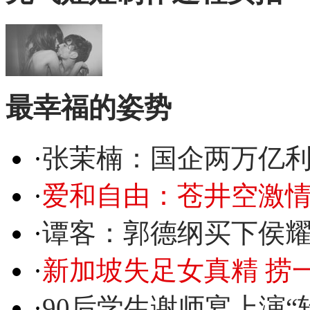
最幸福的姿势
·
张茉楠：国企两万亿
·
爱和自由：苍井空激情
·
谭客：郭德纲买下侯
·
新加坡失足女真精 捞
·
90后学生谢师宴上演“