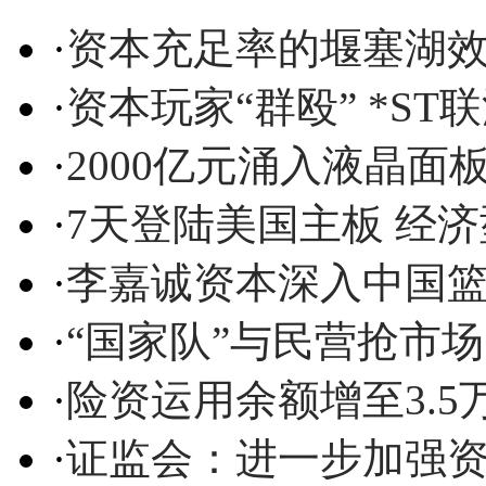
·
资本充足率的堰塞湖
·
资本玩家“群殴” *S
·
2000亿元涌入液晶面
·
7天登陆美国主板 经
·
李嘉诚资本深入中国
·
“国家队”与民营抢市
·
险资运用余额增至3.5
·
证监会：进一步加强