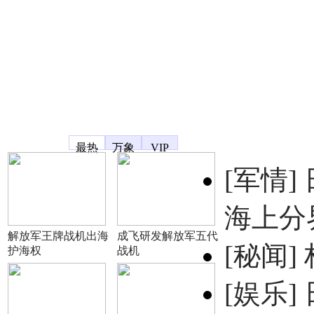
凤凰宽频
最热
万象
VIP
[军情]
海上分
解放军王牌战机出海
成飞研发解放军五代
[秘闻]
护海权
战机
[娱乐]