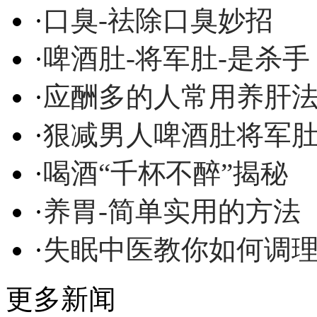
·
口臭-祛除口臭妙招
·
啤酒肚-将军肚-是杀手
·
应酬多的人常用养肝
·
狠减男人啤酒肚将军
·
喝酒“千杯不醉”揭秘
·
养胃-简单实用的方法
·
失眠中医教你如何调
更多新闻