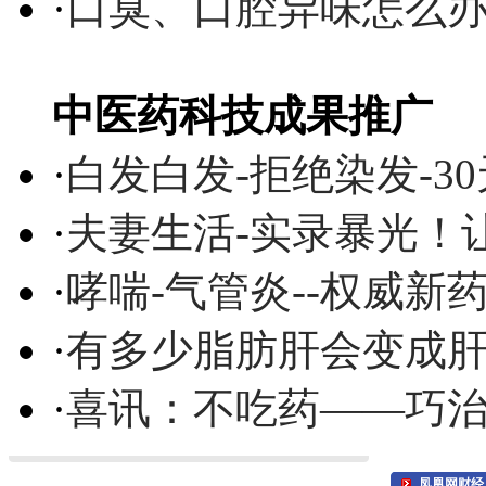
·
口臭、口腔异味怎么
中医药科技成果推广
·
白发白发-拒绝染发-3
·
夫妻生活-实录暴光！
·
哮喘-气管炎--权威
·
有多少脂肪肝会变成
·
喜讯：不吃药——巧
凤凰网财经