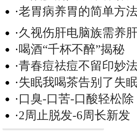
·
老胃病养胃的简单方
·
久视伤肝电脑族需养
·
喝酒“千杯不醉”揭秘
·
青春痘祛痘不留印妙
·
失眠我喝茶告别了失
·
口臭-口苦-口酸轻松除
·
2周止脱发-6周长新发