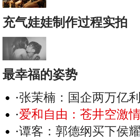
充气娃娃制作过程实拍
最幸福的姿势
·
张茉楠：国企两万亿
·
爱和自由：苍井空激情
·
谭客：郭德纲买下侯