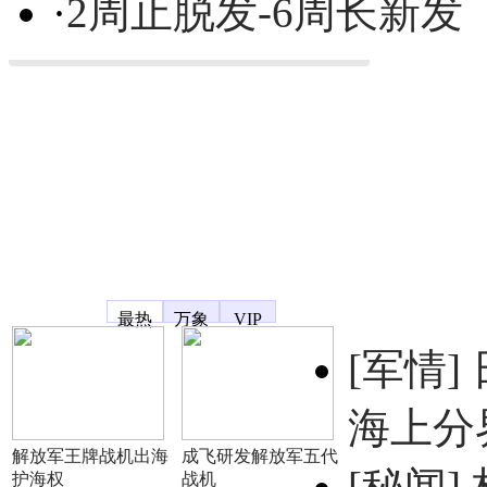
·
2周止脱发-6周长新发
凤凰宽频
最热
万象
VIP
[军情]
海上分
解放军王牌战机出海
成飞研发解放军五代
[秘闻]
护海权
战机