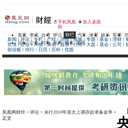
手机凤凰
加入桌面
网
财经
首页
资讯
台湾
评论
汽车
体育
娱乐
军事
新闻
评论
专栏
产经
消费
视频
专题
基金
理财
论坛
公益
时尚
房产
城市
游戏
世博
企业
人物
滚动
股票
行情
大盘
晨会
公司
创业板
排行
日历
百科
优股
凤凰网财经
>
评论
>
央行2010年首次上调存款准备金率
>
正文