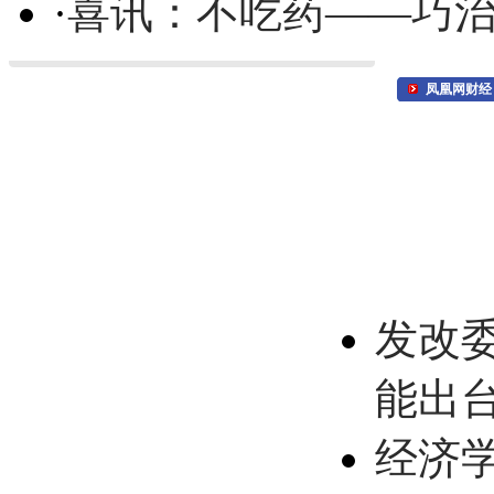
·
喜讯：不吃药——巧
凤凰网财经
发改
能出
经济