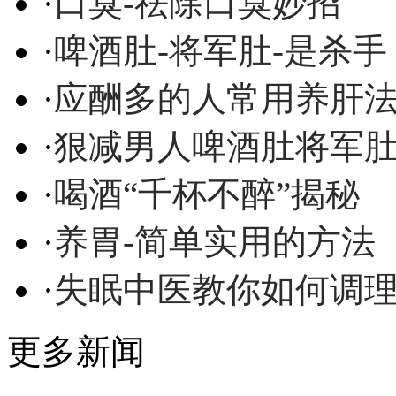
·
口臭-祛除口臭妙招
·
啤酒肚-将军肚-是杀手
·
应酬多的人常用养肝
·
狠减男人啤酒肚将军
·
喝酒“千杯不醉”揭秘
·
养胃-简单实用的方法
·
失眠中医教你如何调
更多新闻