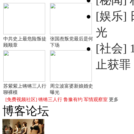
[娱乐]
光
中共史上最危险叛徒
张国焘叛党最后是何
[社会]
顾顺章
下场
止获罪
苏紫紫上锵锵三人行
周立波富婆新娘婚史
聊裸模
曝光
[免费视频社区]
锵锵三人行
鲁豫有约
军情观察室
更多
博客论坛