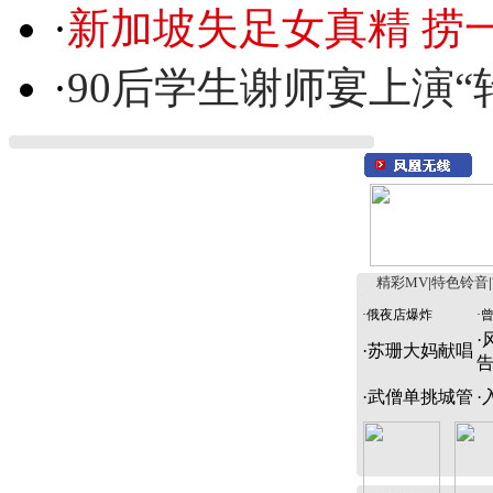
·
新加坡失足女真精 捞
·
90后学生谢师宴上演“
精彩MV
|
特色铃音
|
·
俄夜店爆炸
·
·
·
苏珊大妈献唱
·
武僧单挑城管
·