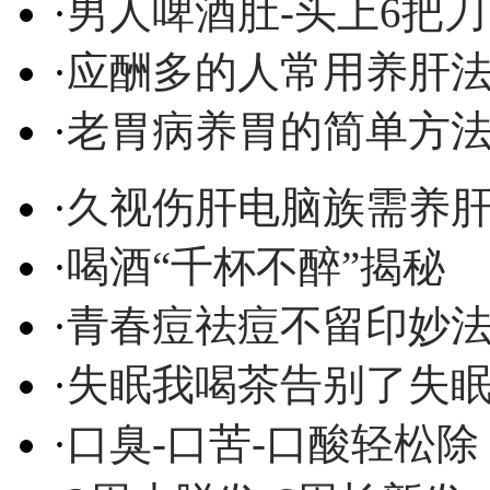
·
男人啤酒肚-头上6把刀
·
应酬多的人常用养肝
·
老胃病养胃的简单方
·
久视伤肝电脑族需养
·
喝酒“千杯不醉”揭秘
·
青春痘祛痘不留印妙
·
失眠我喝茶告别了失
·
口臭-口苦-口酸轻松除