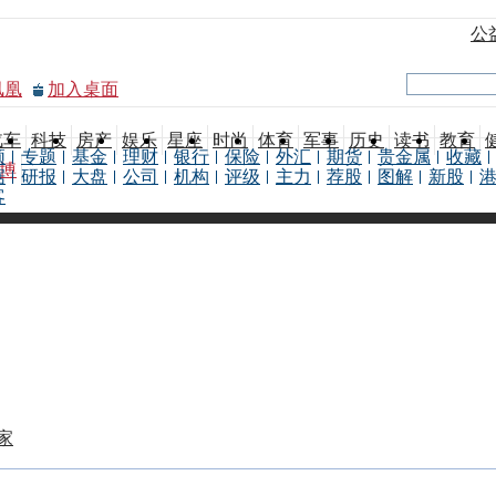
公
凤凰
加入桌面
汽车
科技
房产
娱乐
星座
时尚
体育
军事
历史
读书
教育
频
专题
基金
理财
银行
保险
外汇
期货
贵金属
收藏
博
据
研报
大盘
公司
机构
评级
主力
荐股
图解
新股
客
家