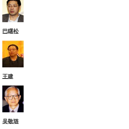
巴曙松
王建
吴敬琏