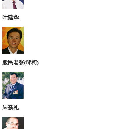
叶建华
股民老张(邱柯)
朱新礼