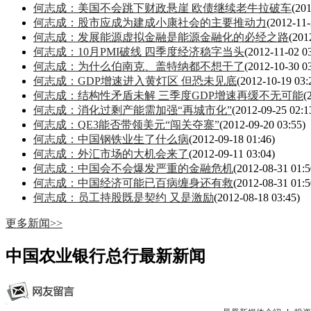
何志成：美国不会跳下财政悬崖 欧债继续老牛拉破车
(201
何志成：股市应成为建成小康社会的主要推动力
(2012-11-
何志成：发展能源虚拟金融是能源金融化的必经之路
(201
何志成：10月PMI破线 四季度经济稳字当头
(2012-11-02 0
何志成：为什么伯南克、盖特纳都不想干了
(2012-10-30 0
何志成：GDP增速进入黄灯区 但恐未见底
(2012-10-19 03:
何志成：结构性矛盾未解 三季度GDP增速再缓不无可能
(
何志成：消化过剩产能需加强“再城市化”
(2012-09-25 02:1
何志成：QE3能否带领美元“闯关夺寨”
(2012-09-20 03:55)
何志成：中国钢铁业生了什么病
(2012-09-18 01:46)
何志成：外汇市场的大机会来了
(2012-09-11 03:04)
何志成：中国会不会爆发严重的金融危机
(2012-08-31 01:5
何志成：中国经济可能已百病缠身还有救
(2012-08-31 01:5
何志成：员工持股既是契约 又是激励
(2012-08-18 03:45)
更多新闻>>
中国农业银行总行最新新闻