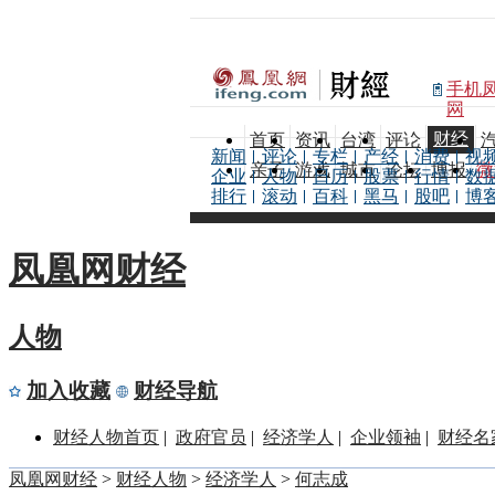
手机
网
财经
首页
资讯
台湾
评论
新闻
评论
专栏
产经
消费
视
亲子
游戏
城市
论坛
博报
微
企业
人物
日历
股票
行情
数
排行
滚动
百科
黑马
股吧
博
凤凰网财经
人物
加入收藏
财经导航
财经人物首页
|
政府官员
|
经济学人
|
企业领袖
|
财经名
凤凰网财经
>
财经人物
>
经济学人
>
何志成