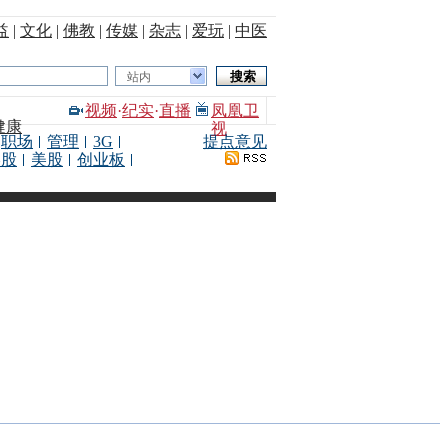
益
|
文化
|
佛教
|
传媒
|
杂志
|
爱玩
|
中医
站内
视频
·
纪实
·
直播
凤凰卫
健康
视
职场
管理
3G
提点意见
港股
美股
创业板