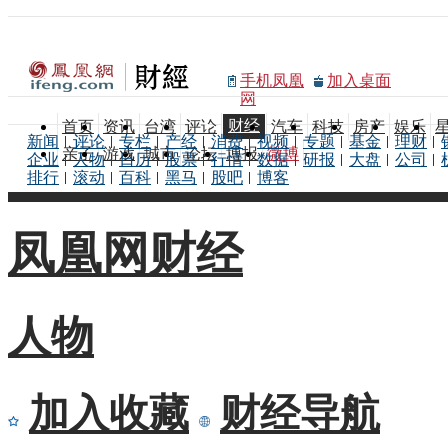
手机凤凰
加入桌面
网
财经
首页
资讯
台湾
评论
汽车
科技
房产
娱乐
新闻
评论
专栏
产经
消费
视频
专题
基金
理财
亲子
游戏
城市
论坛
博报
微博
企业
人物
日历
股票
行情
数据
研报
大盘
公司
排行
滚动
百科
黑马
股吧
博客
凤凰网财经
人物
加入收藏
财经导航