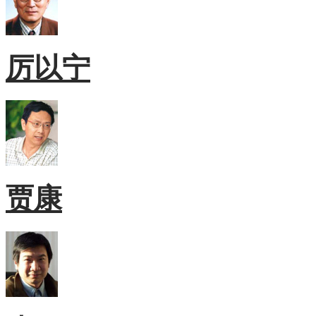
厉以宁
贾康