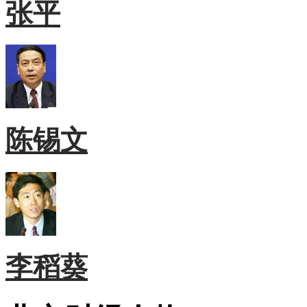
张平
陈锡文
李稻葵