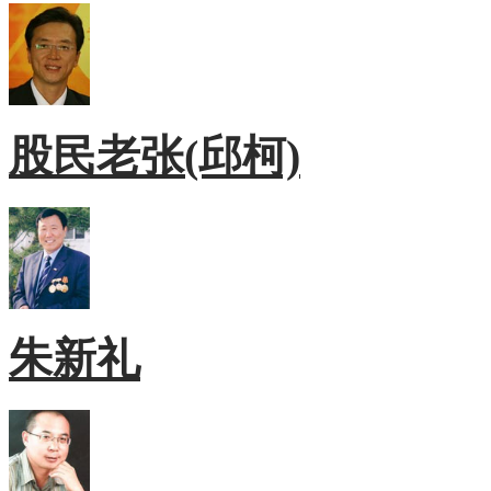
股民老张(邱柯)
朱新礼