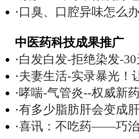
·
口臭、口腔异味怎么
中医药科技成果推广
·
白发白发-拒绝染发-3
·
夫妻生活-实录暴光！
·
哮喘-气管炎--权威
·
有多少脂肪肝会变成
·
喜讯：不吃药——巧