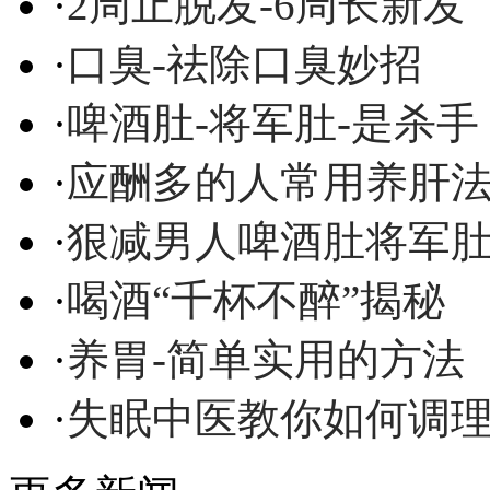
·
2周止脱发-6周长新发
·
口臭-祛除口臭妙招
·
啤酒肚-将军肚-是杀手
·
应酬多的人常用养肝
·
狠减男人啤酒肚将军
·
喝酒“千杯不醉”揭秘
·
养胃-简单实用的方法
·
失眠中医教你如何调