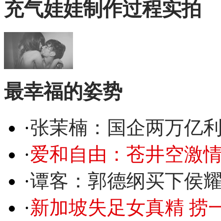
充气娃娃制作过程实拍
最幸福的姿势
·
张茉楠：国企两万亿
·
爱和自由：苍井空激情
·
谭客：郭德纲买下侯
·
新加坡失足女真精 捞