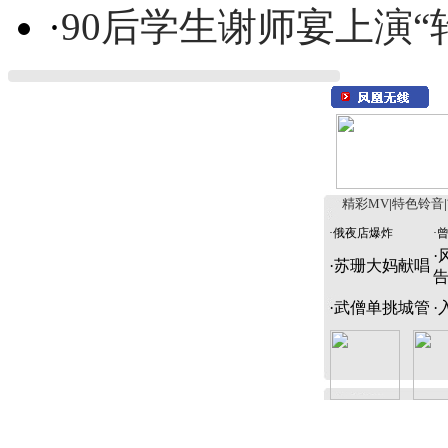
·
90后学生谢师宴上演“
精彩MV
|
特色铃音
|
·
俄夜店爆炸
·
·
·
苏珊大妈献唱
·
武僧单挑城管
·