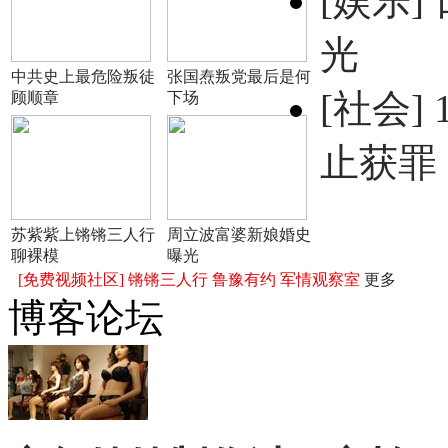
[娱乐]
光
中共史上最危险叛徒
张国焘叛党最后是何
[社会]
顾顺章
下场
止获罪
苏紫紫上锵锵三人行
周立波富婆新娘婚史
聊裸模
曝光
[免费视频社区]
锵锵三人行
鲁豫有约
军情观察室
更多
博客论坛