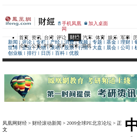
手机凤凰
加入桌面
网
财经
首页
资讯
台湾
评论
汽车
体育
娱乐
军事
新闻
评论
专栏
产经
消费
视频
专题
基金
理财
论坛
公益
时尚
房产
城市
游戏
世博
企业
人物
滚动
股票
行情
大盘
晨会
公司
创业板
排行
日历
百科
优股
凤凰网财经
>
财经滚动新闻
>
2009全球PE北京论坛
> 正
文