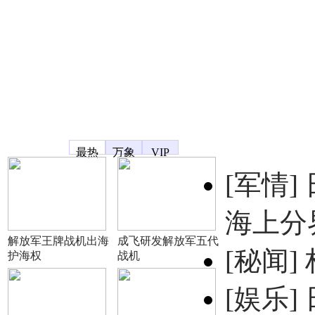
凤凰宽频
最热
万象
VIP
[军情]
海上分
解放军王牌战机出海
成飞研发解放军五代
[秘闻]
护海权
战机
[娱乐]