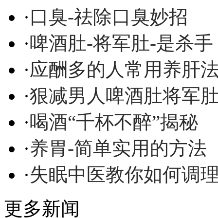
·
口臭-祛除口臭妙招
·
啤酒肚-将军肚-是杀手
·
应酬多的人常用养肝
·
狠减男人啤酒肚将军
·
喝酒“千杯不醉”揭秘
·
养胃-简单实用的方法
·
失眠中医教你如何调
更多新闻