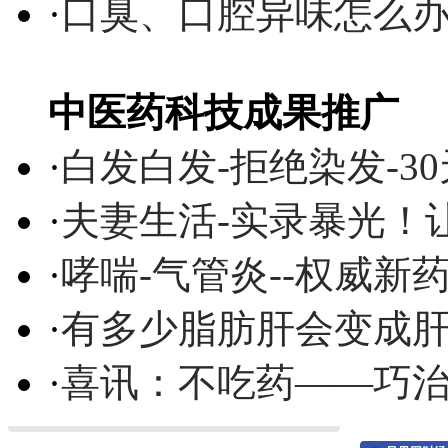
·
口臭、口腔异味怎么
中医药科技成果推广
·
白发白发-拒绝染发-3
·
夫妻生活-实录暴光！
·
哮喘-气管炎--权威
·
有多少脂肪肝会变成
·
喜讯：不吃药——巧