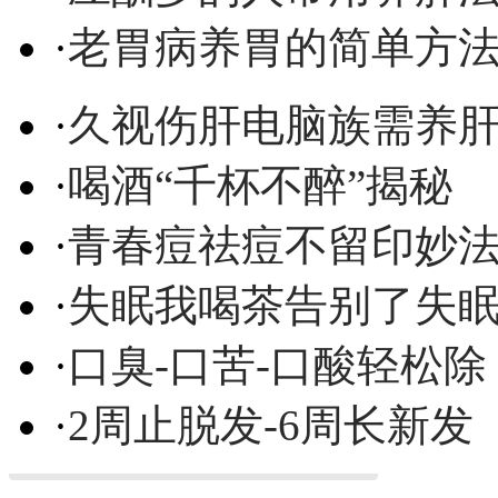
·
老胃病养胃的简单方
·
久视伤肝电脑族需养
·
喝酒“千杯不醉”揭秘
·
青春痘祛痘不留印妙
·
失眠我喝茶告别了失
·
口臭-口苦-口酸轻松除
·
2周止脱发-6周长新发