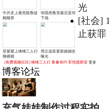
光
中共史上最危险叛徒
张国焘叛党最后是何
[社会]
顾顺章
下场
止获罪
苏紫紫上锵锵三人行
周立波富婆新娘婚史
聊裸模
曝光
[免费视频社区]
锵锵三人行
鲁豫有约
军情观察室
更多
博客论坛
充气娃娃制作过程实拍