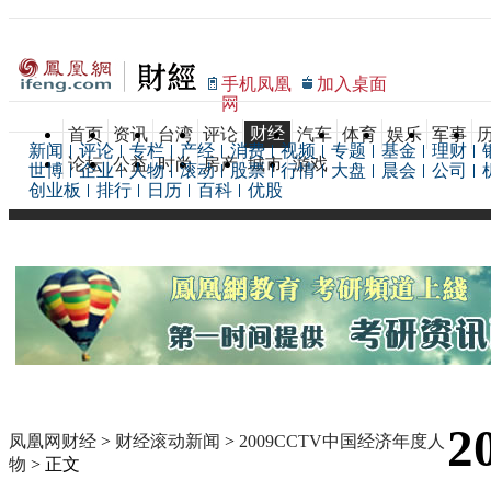
手机凤凰
加入桌面
网
财经
首页
资讯
台湾
评论
汽车
体育
娱乐
军事
新闻
评论
专栏
产经
消费
视频
专题
基金
理财
论坛
公益
时尚
房产
城市
游戏
世博
企业
人物
滚动
股票
行情
大盘
晨会
公司
创业板
排行
日历
百科
优股
2
凤凰网财经
>
财经滚动新闻
>
2009CCTV中国经济年度人
物
> 正文