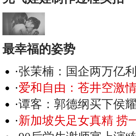
最幸福的姿势
·
张茉楠：国企两万亿
·
爱和自由：苍井空激情
·
谭客：郭德纲买下侯
·
新加坡失足女真精 捞