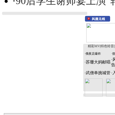
·
90后学生谢师宴上演“
精彩MV
|
特色铃音
|
·
俄夜店爆炸
·
·
·
苏珊大妈献唱
·
武僧单挑城管
·