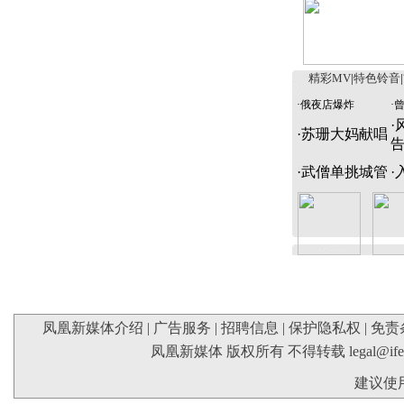
精彩MV
|
特色铃音
|
·
俄夜店爆炸
·
·
·
苏珊大妈献唱
·
武僧单挑城管
·
凤凰新媒体介绍
|
广告服务
|
招聘信息
|
保护隐私权
|
免责
凤凰新媒体 版权所有 不得转载
legal@if
建议使用