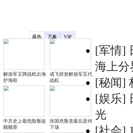
凤凰宽频
最热
万象
VIP
[军情]
海上分
解放军王牌战机出海
成飞研发解放军五代
[秘闻]
护海权
战机
[娱乐]
光
中共史上最危险叛徒
张国焘叛党最后是何
[社会]
顾顺章
下场