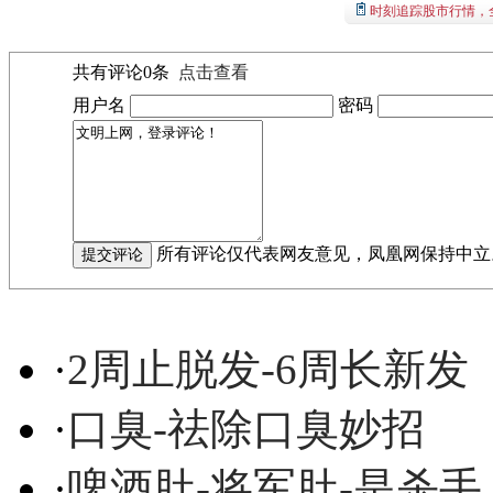
时刻追踪股市行情，
共有评论
0
条
点击查看
用户名
密码
所有评论仅代表网友意见，凤凰网保持中立
·
2周止脱发-6周长新发
·
口臭-祛除口臭妙招
·
啤酒肚-将军肚-是杀手