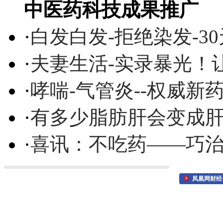
中医药科技成果推广
·
白发白发-拒绝染发-3
·
夫妻生活-实录暴光！
·
哮喘-气管炎--权威
·
有多少脂肪肝会变成
·
喜讯：不吃药——巧
凤凰网财经