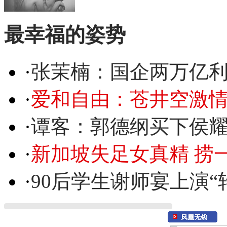
最幸福的姿势
·
张茉楠：国企两万亿
·
爱和自由：苍井空激情
·
谭客：郭德纲买下侯
·
新加坡失足女真精 捞
·
90后学生谢师宴上演“