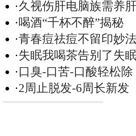
·
久视伤肝电脑族需养
·
喝酒“千杯不醉”揭秘
·
青春痘祛痘不留印妙
·
失眠我喝茶告别了失
·
口臭-口苦-口酸轻松除
·
2周止脱发-6周长新发