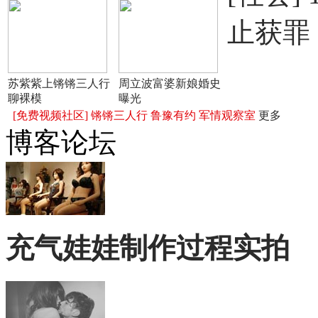
止获罪
苏紫紫上锵锵三人行
周立波富婆新娘婚史
聊裸模
曝光
[免费视频社区]
锵锵三人行
鲁豫有约
军情观察室
更多
博客论坛
充气娃娃制作过程实拍