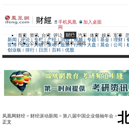
手机凤凰
加入桌面
网
财经
首页
资讯
台湾
评论
汽车
体育
娱乐
军事
新闻
评论
专栏
产经
消费
视频
专题
基金
理财
论坛
公益
时尚
房产
城市
游戏
世博
企业
人物
滚动
股票
行情
大盘
晨会
公司
创业板
排行
日历
百科
优股
凤凰网财经
>
财经滚动新闻
>
第八届中国企业领袖年会
>
正文