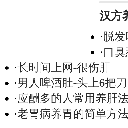
汉方
·
脱发
·
口臭
·
长时间上网-很伤肝
·
男人啤酒肚-头上6把刀
·
应酬多的人常用养肝
·
老胃病养胃的简单方