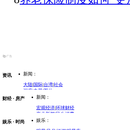
新闻：
资讯
大陆
|
国际
|
台湾
|
社会
深度
|
专题
|
图片
中国政要资料库
新闻：
财经 · 房产
评论：
宏观经济
|
环球财经
商业新闻
|
民生消费
时事开讲
娱乐：
娱乐 · 时尚
评论：
军事：