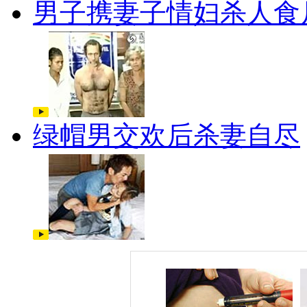
男子携妻子情妇杀人食
绿帽男交欢后杀妻自尽