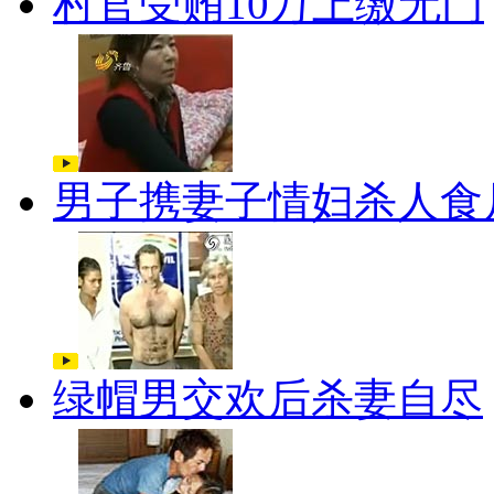
村官受贿10万上缴无门
男子携妻子情妇杀人食
绿帽男交欢后杀妻自尽