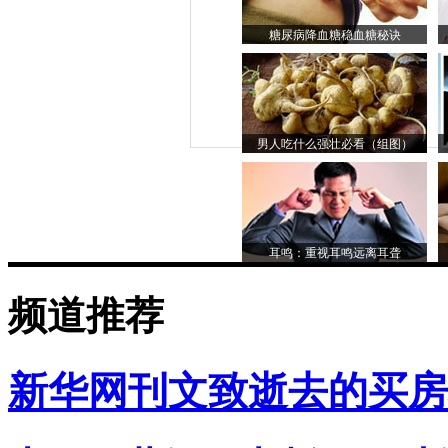
糖尿病降血糖稳血糖秘诀
男人吃什么强壮必看（组图）
耳鸣：重视耳鸣远离耳聋
频道推荐
新华网刊文致逝去的买房