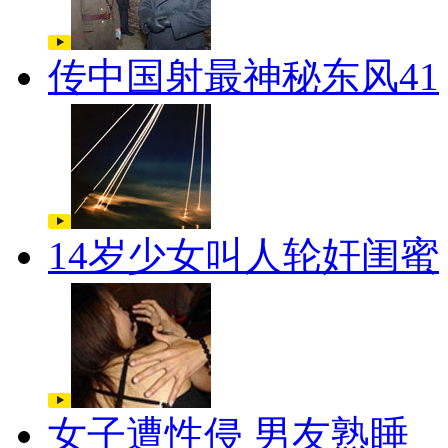
传中国射最神秘东风41
14岁少女叫人轮奸闺蜜
女子遭性侵 男友熟睡