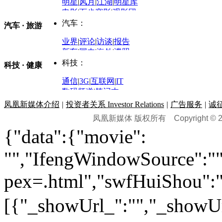
明星
|
风月
|
江湖
|
明星库
商业评论
|
宏观分析
电影
|
百步穿影
|
观影团
防务观察
|
防务写真
金融观察
|
财知道
星座
|
塔罗
|
演出
汽车：
汽车 · 旅游
中国军情
|
环球军情
外媒视角
凤凰网·非常道
|
星光邦
业界
|
评论
|
访谈
|
报告
体育：
股票：
时尚：
新车
|
国内
|
海外
|
谍照
购车
|
导购
|
试驾
|
图解
科技：
NBA
|
CBA
|
大局观
科技 · 健康
炒股大赛
|
图解资金流向
时装
|
美容
|
美体
|
论坛
文化
|
人文
|
酷车
|
游记
中超
|
国际足球
|
图片
投资观察
|
龙虎榜点评
化妆品库
|
试用中心
通信
|
3G
|
互联网
|
IT
用车
|
专栏
|
二手车
黑马追踪
|
明星分析师
情感
|
奢侈品
|
图片
数码频道
|
笔记本
历史：
赛事
|
城市站
|
经销商
时尚品牌库
科技专题
|
探索
论坛
|
报价库
|
图片库
凤凰新媒体介绍
|
投资者关系 Investor Relations
|
广告服务
|
诚
理财：
轶闻秘档
|
历史映像室
凤凰新媒体 版权所有
Copyright © 20
健康：
历史专题
|
民间说史
城市：
基金
|
理财
|
银行
|
保险
{"data":{"movie":
外汇
|
期货
|
黄金
养生
|
食疗
|
心理
|
疾病
文化：
对话
|
专栏
|
城市之星
收藏
|
职场
热点
|
论坛
|
找大夫
陕西
|
河南
|
广州
|
重庆
"","IfengWindowSource":"",
文化时评
|
文坛往事
图库
|
百科
|
疾病查询
青岛
|
福州
|
厦门
|
宁波
房产：
人文轶闻
|
文化热点
专题
|
卡路里计算器
辽宁
|
山东
|
天津
pex=.html","swfHuiShou":""
视频
|
健康无小事
资讯
|
政策
|
市场
|
专题
教育：
旅游：
高清大图
|
豪宅
|
家居
[{"_showUrl_":"","_showUrl
建筑
|
风水
|
访谈
|
置业
高考
|
公务员
|
考研
百家迹忆
|
全球GO
|
专题
房企
|
曝光
|
新盘
|
公寓
育人者
|
教育投诉
游中感动
|
红酒美食