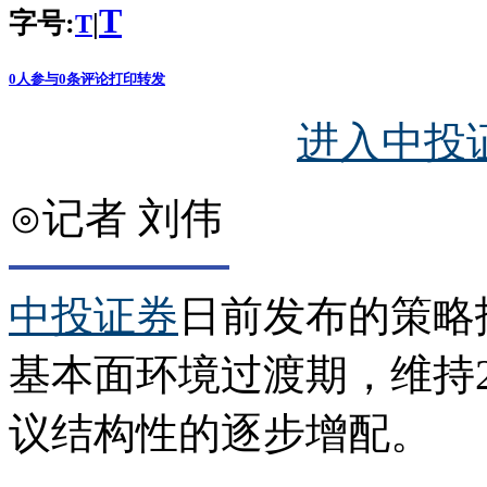
T
字号:
|
T
0
人参与
0
条评论
打印
转发
进入中投
⊙记者 刘伟
中投证券
日前发布的策略
基本面环境过渡期，维持2
议结构性的逐步增配。