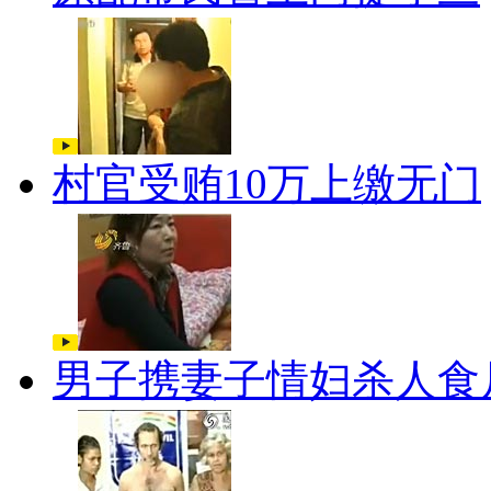
村官受贿10万上缴无门
男子携妻子情妇杀人食