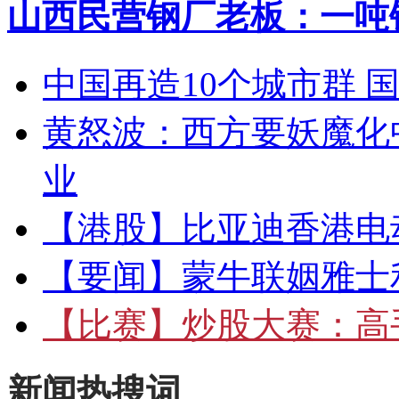
山西民营钢厂老板：一吨钢
中国再造10个城市群 
黄怒波：西方要妖魔化
业
【港股】
比亚迪香港电
【要闻】
蒙牛联姻雅士
【比赛】
炒股大赛：高手
新闻热搜词