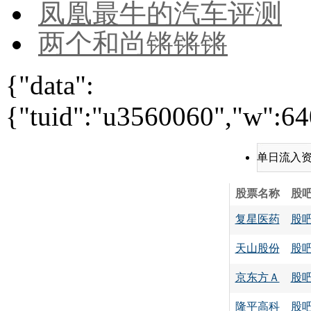
凤凰最牛的汽车评测
两个和尚锵锵锵
{"data":
{"tuid":"u3560060","w":640
单日流入
股票名称
股
复星医药
股
天山股份
股
京东方Ａ
股
隆平高科
股