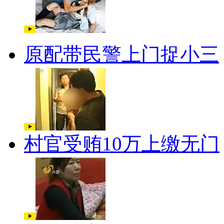
原配带民警上门捉小三
村官受贿10万上缴无门