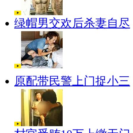
绿帽男交欢后杀妻自尽
原配带民警上门捉小三