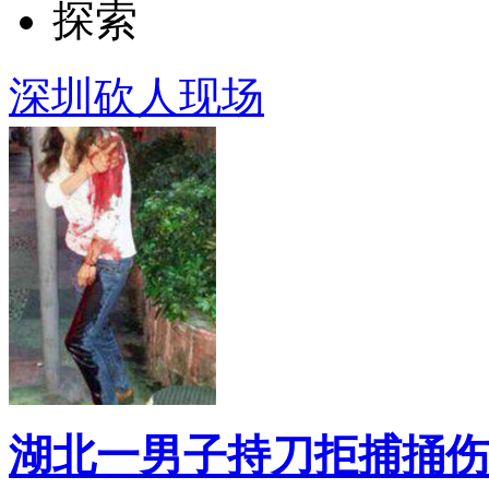
探索
深圳砍人现场
湖北一男子持刀拒捕捅伤