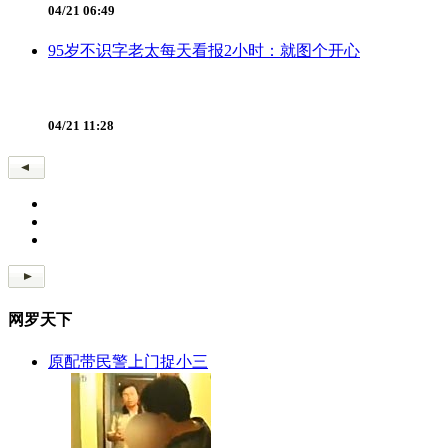
04/21 06:49
95岁不识字老太每天看报2小时：就图个开心
04/21 11:28
网罗天下
原配带民警上门捉小三