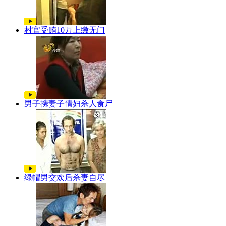
村官受贿10万上缴无门
男子携妻子情妇杀人食尸
绿帽男交欢后杀妻自尽