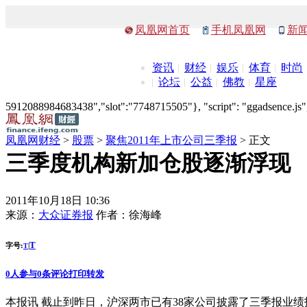
凤凰网首页
手机凤凰网
新
资讯
财经
娱乐
体育
时尚
论坛
公益
佛教
星座
5912088984683438","slot":"7748715505"}, "script": "ggadsence.js",
凤凰网财经
>
股票
>
聚焦2011年上市公司三季报
> 正文
三季度机构新加仓股逐渐浮现
2011年10月18日 10:36
来源：
大众证券报
作者：
徐海峰
T
字号:
|
T
0
人参与
0
条评论
打印
转发
本报讯 截止到昨日，沪深两市已有38家公司披露了三季报业