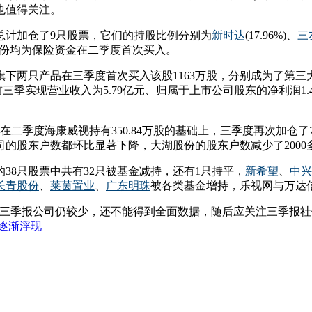
也值得关注。
总计加仓了9只股票，它们的持股比例分别为
新时达
(17.96%)、
三
、永新股份均为保险资金在二季度首次买入。
下两只产品在三季度首次买入该股1163万股，分别成为了第三大
三季实现营业收入为5.79亿元、归属于上市公司股东的净利润1.
季度海康威视持有350.84万股的基础上，三季度再次加仓了77
股东户数都环比显著下降，大湖股份的股东户数减少了2000多人，
38只股票中共有32只被基金减持，还有1只持平，
新希望
、
中兴
长青股份
、
莱茵置业
、
广东明珠
被各类基金增持，乐视网与万达信
的三季报公司仍较少，还不能得到全面数据，随后应关注三季报社