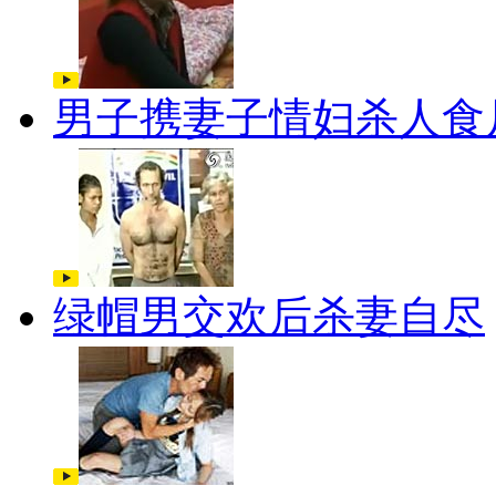
男子携妻子情妇杀人食
绿帽男交欢后杀妻自尽