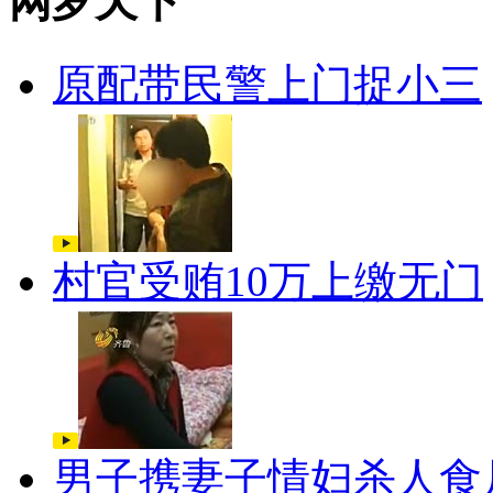
网罗天下
原配带民警上门捉小三
村官受贿10万上缴无门
男子携妻子情妇杀人食