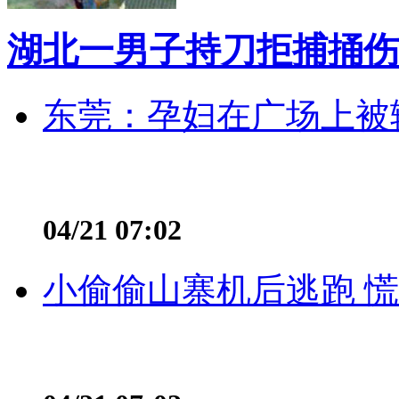
湖北一男子持刀拒捕捅伤
东莞：孕妇在广场上被辅
04/21 07:02
小偷偷山寨机后逃跑 慌不