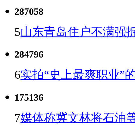
287058
5
山东青岛住户不满强
284796
6
实拍“史上最爽职业”的
175136
7
媒体称冀文林将石油等