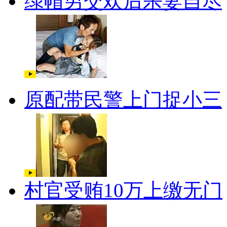
绿帽男交欢后杀妻自尽
原配带民警上门捉小三
村官受贿10万上缴无门