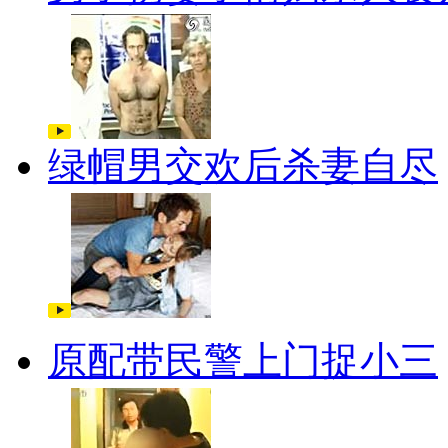
绿帽男交欢后杀妻自尽
原配带民警上门捉小三