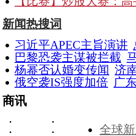
【比赛】
炒股大赛：高手
新闻热搜词
习近平APEC主旨演讲
巴黎恐袭主谋被拦截
杨幂否认婚变传闻
济
俄空袭IS强度加倍
广东
商讯
全球新