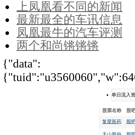
上凤凰看不同的新闻
最新最全的车讯信息
凤凰最牛的汽车评测
两个和尚锵锵锵
{"data":
{"tuid":"u3560060","w":640
单日流入
股票名称
股
复星医药
股
天山股份
股