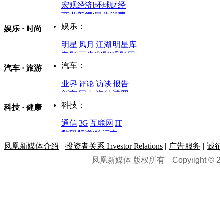
评论：
宏观经济
|
环球财经
商业新闻
|
民生消费
时事开讲
娱乐：
娱乐 · 时尚
评论：
军事：
明星
|
风月
|
江湖
|
明星库
商业评论
|
宏观分析
电影
|
百步穿影
|
观影团
防务观察
|
防务写真
金融观察
|
财知道
星座
|
塔罗
|
演出
汽车：
汽车 · 旅游
中国军情
|
环球军情
外媒视角
凤凰网·非常道
|
星光邦
业界
|
评论
|
访谈
|
报告
体育：
股票：
时尚：
新车
|
国内
|
海外
|
谍照
购车
|
导购
|
试驾
|
图解
科技：
NBA
|
CBA
|
大局观
科技 · 健康
炒股大赛
|
图解资金流向
时装
|
美容
|
美体
|
论坛
文化
|
人文
|
酷车
|
游记
中超
|
国际足球
|
图片
投资观察
|
龙虎榜点评
化妆品库
|
试用中心
通信
|
3G
|
互联网
|
IT
用车
|
专栏
|
二手车
黑马追踪
|
明星分析师
情感
|
奢侈品
|
图片
数码频道
|
笔记本
历史：
赛事
|
城市站
|
经销商
时尚品牌库
科技专题
|
探索
论坛
|
报价库
|
图片库
凤凰新媒体介绍
|
投资者关系 Investor Relations
|
广告服务
|
诚
理财：
轶闻秘档
|
历史映像室
凤凰新媒体 版权所有
Copyright © 20
健康：
历史专题
|
民间说史
城市：
基金
|
理财
|
银行
|
保险
外汇
|
期货
|
黄金
养生
|
食疗
|
心理
|
疾病
文化：
对话
|
专栏
|
城市之星
收藏
|
职场
热点
|
论坛
|
找大夫
陕西
|
河南
|
广州
|
重庆
文化时评
|
文坛往事
图库
|
百科
|
疾病查询
青岛
|
福州
|
厦门
|
宁波
房产：
人文轶闻
|
文化热点
专题
|
卡路里计算器
辽宁
|
山东
|
天津