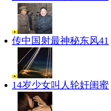
传中国射最神秘东风41
14岁少女叫人轮奸闺蜜