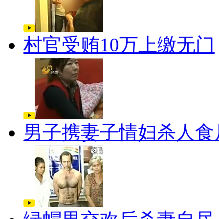
村官受贿10万上缴无门
男子携妻子情妇杀人食