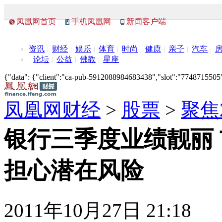
凤凰网首页
手机凤凰网
新闻客户端
资讯
财经
娱乐
体育
时尚
健康
亲子
汽车
论坛
公益
佛教
星座
{"data": {"client":"ca-pub-5912088984683438","slot":"7748715505"},
凤凰网财经
>
股票
>
聚焦
银行三季度业绩靓丽
担心潜在风险
2011年10月27日 21:18