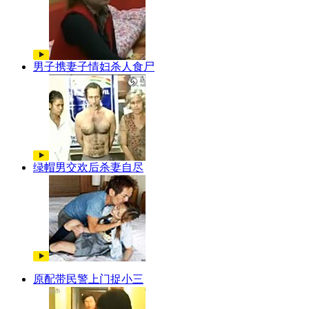
男子携妻子情妇杀人食尸
绿帽男交欢后杀妻自尽
原配带民警上门捉小三