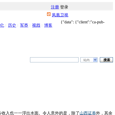
注册
登录
凤凰卫视
{"data": {"client":"ca-pub-
化
历史
军事
视频
博客
站内
业务收入也一一浮出水面。令人意外的是，除了
山西证券
外，其余