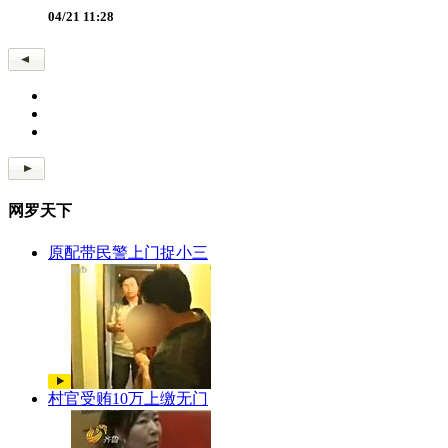
04/21 11:28
网罗天下
原配带民警上门捉小三
村官受贿10万上缴无门