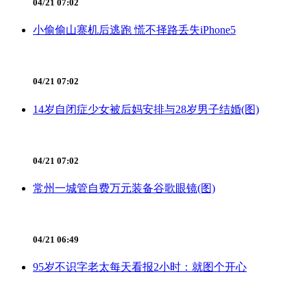
04/21 07:02
小偷偷山寨机后逃跑 慌不择路丢失iPhone5
04/21 07:02
14岁自闭症少女被后妈安排与28岁男子结婚(图)
04/21 07:02
常州一城管自费万元装备谷歌眼镜(图)
04/21 06:49
95岁不识字老太每天看报2小时：就图个开心