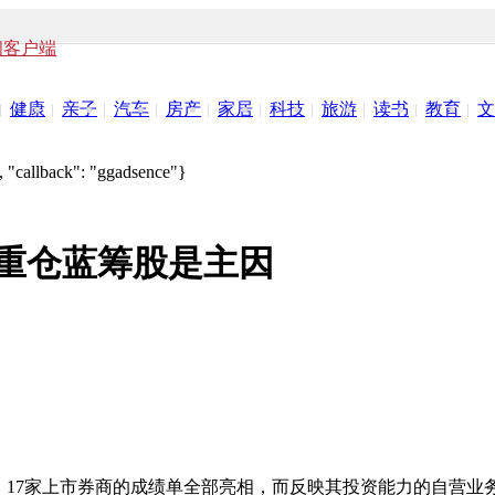
闻客户端
健康
亲子
汽车
房产
家居
科技
旅游
读书
教育
文
 "callback": "ggadsence"}
亿 重仓蓝筹股是主因
露结束，17家上市券商的成绩单全部亮相，而反映其投资能力的自营