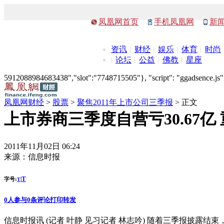
凤凰网首页
手机凤凰网
新
资讯
财经
娱乐
体育
时尚
论坛
公益
佛教
星座
5912088984683438","slot":"7748715505"}, "script": "ggadsence.js",
凤凰网财经
>
股票
>
聚焦2011年上市公司三季报
> 正文
上市券商三季度自营亏30.67
2011年11月02日 06:24
来源：
信息时报
T
字号:
|
T
0
人参与
0
条评论
打印
转发
信息时报讯 (记者 叶静 见习记者 林志吟) 随着三季报披