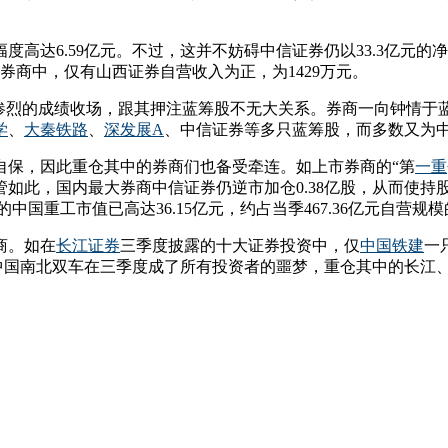
幅度高达6.59亿元。不过，这并不妨碍中信证券仍以33.3亿元
券商中，仅有山西证券自营收入为正，为1429万元。
此惨烈的成绩收场，跟其押注蓝筹股不无大关系。券商一向钟情于蓝
学
、
大秦铁路
、
深发展A
、中信证券等多只蓝筹股，而多数又为
自保，因此重仓其中的券商们也备受牵连。如上市券商的“第
一重
元。尽管如此，国内最大券商中信证券仍逆市加仓0.38亿股，从而使
的中国重工市值已高达36.15亿元，约占当季467.36亿元自营规
商。如在
长江证券
三季度披露的十大证券投资中，仅
中国铁建
一
让中国南北双车在三季度成了所有投资者的噩梦，重仓其中的长江