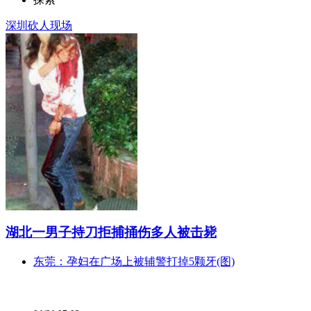
深圳砍人现场
湖北一男子持刀拒捕捅伤多人被击毙
东莞：孕妇在广场上被辅警打掉5颗牙(图)