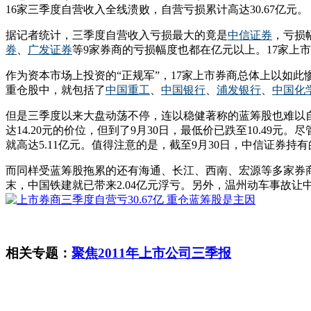
16家三季度自营收入全线溃败，自营亏损累计高达30.67亿元。
据记者统计，三季度自营收入亏损最大的竟是
中信证券
，亏损
券
、
广发证券
等9家券商的亏损幅度也都在亿元以上。17家上市
作为资本市场上投资的“正规军”，17家上市券商总体上以如
重仓股中，就包括了
中国重工
、
中国银行
、
浦发银行
、
中国化
但是三季度以来大盘动荡不停，连以稳健著称的蓝筹股也难以
达14.20元的价位，但到了9月30日，最低价已跌至10.49
就高达5.11亿元。值得注意的是，截至9月30日，中信证券持有
而同样受蓝筹股拖累的还有海通、长江、西南、宏源等多家券
末，中国铁建就已带来2.04亿元浮亏。另外，温州动车事故
相关专题：
聚焦2011年上市公司三季报