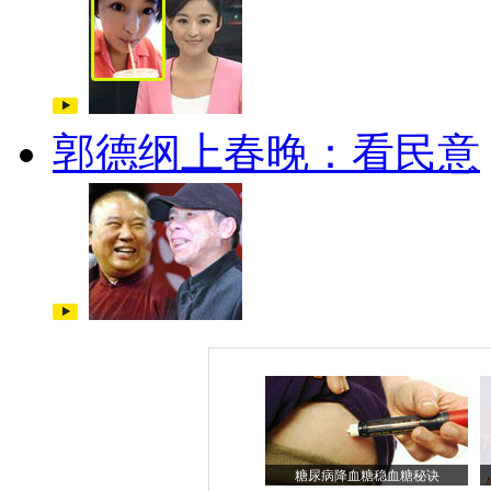
郭德纲上春晚：看民意
糖尿病降血糖稳血糖秘诀