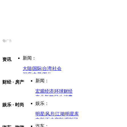
新闻：
资讯
大陆
|
国际
|
台湾
|
社会
深度
|
专题
|
图片
中国政要资料库
新闻：
财经 · 房产
评论：
宏观经济
|
环球财经
商业新闻
|
民生消费
时事开讲
娱乐：
娱乐 · 时尚
评论：
军事：
明星
|
风月
|
江湖
|
明星库
商业评论
|
宏观分析
电影
|
百步穿影
|
观影团
防务观察
|
防务写真
金融观察
|
财知道
星座
|
塔罗
|
演出
汽车：