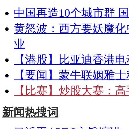
中国再造10个城市群 
黄怒波：西方要妖魔化
业
【港股】
比亚迪香港电
【要闻】
蒙牛联姻雅士
【比赛】
炒股大赛：高手
新闻热搜词