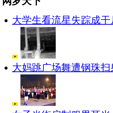
网罗天下
大学生看流星失踪成干
大妈跳广场舞遭钢珠扫