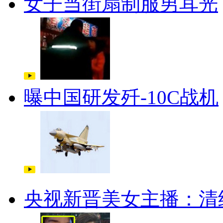
女子当街扇制服男耳光
曝中国研发歼-10C战机
央视新晋美女主播：清