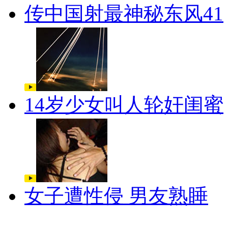
传中国射最神秘东风41
14岁少女叫人轮奸闺蜜
女子遭性侵 男友熟睡