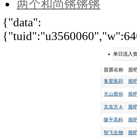
两个和尚锵锵锵
{"data":
{"tuid":"u3560060","w":640
单日流入
股票名称
股
复星医药
股
天山股份
股
京东方Ａ
股
隆平高科
股
智飞生物
股