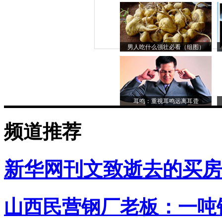
男人吃什么强壮必看（组图）
耳鸣：重视耳鸣远离耳聋
频道推荐
新华网刊文致逝去的买房
山西民营钢厂老板：一吨钢