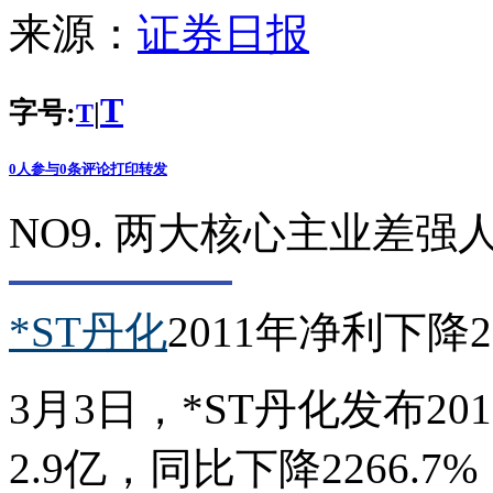
来源：
证券日报
T
字号:
|
T
0
人参与
0
条评论
打印
转发
NO9. 两大核心主业差强
*ST丹化
2011年净利下降2
3月3日，*ST丹化发布20
2.9亿，同比下降2266.