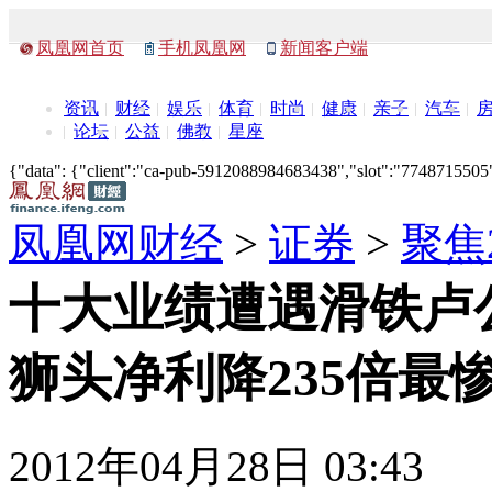
凤凰网首页
手机凤凰网
新闻客户端
资讯
财经
娱乐
体育
时尚
健康
亲子
汽车
论坛
公益
佛教
星座
{"data": {"client":"ca-pub-5912088984683438","slot":"7748715505"},
凤凰网财经
>
证券
>
聚焦
十大业绩遭遇滑铁卢
狮头净利降235倍最惨(
2012年04月28日 03:43