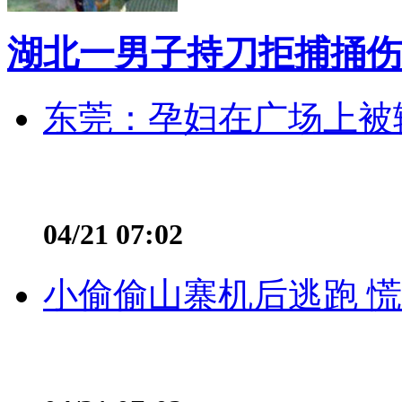
湖北一男子持刀拒捕捅伤
东莞：孕妇在广场上被辅
04/21 07:02
小偷偷山寨机后逃跑 慌不