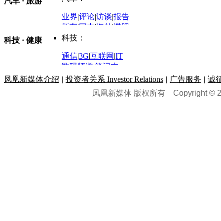
汽车 · 旅游
中国军情
|
环球军情
外媒视角
凤凰网·非常道
|
星光邦
业界
|
评论
|
访谈
|
报告
体育：
股票：
时尚：
新车
|
国内
|
海外
|
谍照
购车
|
导购
|
试驾
|
图解
科技：
NBA
|
CBA
|
大局观
科技 · 健康
炒股大赛
|
图解资金流向
时装
|
美容
|
美体
|
论坛
文化
|
人文
|
酷车
|
游记
中超
|
国际足球
|
图片
投资观察
|
龙虎榜点评
化妆品库
|
试用中心
通信
|
3G
|
互联网
|
IT
用车
|
专栏
|
二手车
黑马追踪
|
明星分析师
情感
|
奢侈品
|
图片
数码频道
|
笔记本
历史：
赛事
|
城市站
|
经销商
时尚品牌库
科技专题
|
探索
论坛
|
报价库
|
图片库
凤凰新媒体介绍
|
投资者关系 Investor Relations
|
广告服务
|
诚
理财：
轶闻秘档
|
历史映像室
凤凰新媒体 版权所有
Copyright © 20
健康：
历史专题
|
民间说史
城市：
基金
|
理财
|
银行
|
保险
外汇
|
期货
|
黄金
养生
|
食疗
|
心理
|
疾病
文化：
对话
|
专栏
|
城市之星
收藏
|
职场
热点
|
论坛
|
找大夫
陕西
|
河南
|
广州
|
重庆
文化时评
|
文坛往事
图库
|
百科
|
疾病查询
青岛
|
福州
|
厦门
|
宁波
房产：
人文轶闻
|
文化热点
专题
|
卡路里计算器
辽宁
|
山东
|
天津
视频
|
健康无小事
资讯
|
政策
|
市场
|
专题
教育：
旅游：
高清大图
|
豪宅
|
家居
建筑
|
风水
|
访谈
|
置业
高考
|
公务员
|
考研
百家迹忆
|
全球GO
|
专题
房企
|
曝光
|
新盘
|
公寓
育人者
|
教育投诉
游中感动
|
红酒美食
别墅
|
商业
|
旅游
|
海外
出境游
|
国内游
|
周边游
养老
|
热帖
|
宅男宅女
列国志
|
九州记
|
浮生闲