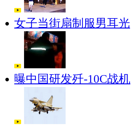
女子当街扇制服男耳光
曝中国研发歼-10C战机