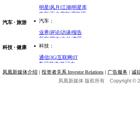
评论：
军事：
明星
|
风月
|
江湖
|
明星库
商业评论
|
宏观分析
电影
|
百步穿影
|
观影团
防务观察
|
防务写真
金融观察
|
财知道
星座
|
塔罗
|
演出
汽车：
汽车 · 旅游
中国军情
|
环球军情
外媒视角
凤凰网·非常道
|
星光邦
业界
|
评论
|
访谈
|
报告
体育：
股票：
时尚：
新车
|
国内
|
海外
|
谍照
购车
|
导购
|
试驾
|
图解
科技：
NBA
|
CBA
|
大局观
科技 · 健康
炒股大赛
|
图解资金流向
时装
|
美容
|
美体
|
论坛
文化
|
人文
|
酷车
|
游记
中超
|
国际足球
|
图片
投资观察
|
龙虎榜点评
化妆品库
|
试用中心
通信
|
3G
|
互联网
|
IT
用车
|
专栏
|
二手车
黑马追踪
|
明星分析师
情感
|
奢侈品
|
图片
数码频道
|
笔记本
历史：
赛事
|
城市站
|
经销商
时尚品牌库
科技专题
|
探索
论坛
|
报价库
|
图片库
凤凰新媒体介绍
|
投资者关系 Investor Relations
|
广告服务
|
诚
理财：
轶闻秘档
|
历史映像室
凤凰新媒体 版权所有
Copyright © 20
健康：
历史专题
|
民间说史
城市：
基金
|
理财
|
银行
|
保险
外汇
|
期货
|
黄金
养生
|
食疗
|
心理
|
疾病
文化：
对话
|
专栏
|
城市之星
收藏
|
职场
热点
|
论坛
|
找大夫
陕西
|
河南
|
广州
|
重庆
文化时评
|
文坛往事
图库
|
百科
|
疾病查询
青岛
|
福州
|
厦门
|
宁波
房产：
人文轶闻
|
文化热点
专题
|
卡路里计算器
辽宁
|
山东
|
天津
视频
|
健康无小事
资讯
|
政策
|
市场
|
专题
教育：
旅游：
高清大图
|
豪宅
|
家居
建筑
|
风水
|
访谈
|
置业
高考
|
公务员
|
考研
百家迹忆
|
全球GO
|
专题