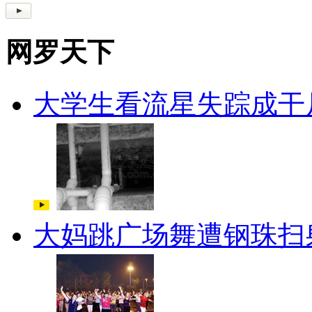
网罗天下
大学生看流星失踪成干
大妈跳广场舞遭钢珠扫