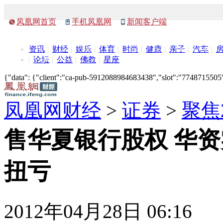
凤凰网首页
手机凤凰网
新闻客户端
资讯
财经
娱乐
体育
时尚
健康
亲子
汽车
论坛
公益
佛教
星座
{"data": {"client":"ca-pub-5912088984683438","slot":"7748715505"},
凤凰网财经
>
证券
>
聚焦
售华夏银行股权 华
扭亏
2012年04月28日 06:16