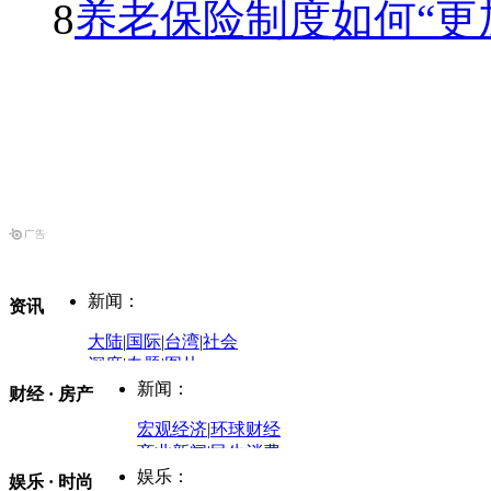
8
养老保险制度如何“更
新闻：
资讯
大陆
|
国际
|
台湾
|
社会
深度
|
专题
|
图片
中国政要资料库
新闻：
财经 · 房产
评论：
宏观经济
|
环球财经
商业新闻
|
民生消费
时事开讲
娱乐：
娱乐 · 时尚