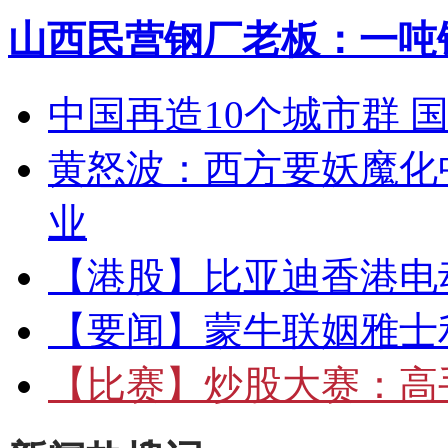
山西民营钢厂老板：一吨钢
中国再造10个城市群 
黄怒波：西方要妖魔化
业
【港股】
比亚迪香港电
【要闻】
蒙牛联姻雅士
【比赛】
炒股大赛：高手