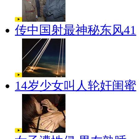
传中国射最神秘东风41
14岁少女叫人轮奸闺蜜