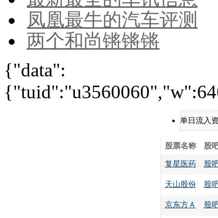
凤凰最牛的汽车评测
两个和尚锵锵锵
{"data":
{"tuid":"u3560060","w":640
单日流入
股票名称
股
复星医药
股
天山股份
股
京东方Ａ
股