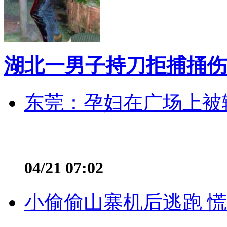
湖北一男子持刀拒捕捅伤
东莞：孕妇在广场上被辅
04/21 07:02
小偷偷山寨机后逃跑 慌不