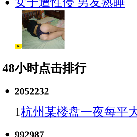
女子遭性侵 男友熟睡
48小时点击排行
2052232
1
杭州某楼盘一夜每平大
992987