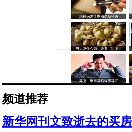
糖尿病降血糖稳血糖秘诀
男人吃什么强壮必看（组图）
耳鸣：重视耳鸣远离耳聋
频道推荐
新华网刊文致逝去的买房