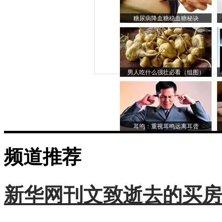
糖尿病降血糖稳血糖秘诀
男人吃什么强壮必看（组图）
耳鸣：重视耳鸣远离耳聋
频道推荐
新华网刊文致逝去的买房