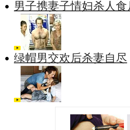
男子携妻子情妇杀人食
绿帽男交欢后杀妻自尽