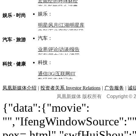
评论：
宏观经济
|
环球财经
商业新闻
|
民生消费
时事开讲
娱乐：
娱乐 · 时尚
评论：
军事：
明星
|
风月
|
江湖
|
明星库
商业评论
|
宏观分析
电影
|
百步穿影
|
观影团
防务观察
|
防务写真
金融观察
|
财知道
星座
|
塔罗
|
演出
汽车：
汽车 · 旅游
中国军情
|
环球军情
外媒视角
凤凰网·非常道
|
星光邦
业界
|
评论
|
访谈
|
报告
体育：
股票：
时尚：
新车
|
国内
|
海外
|
谍照
购车
|
导购
|
试驾
|
图解
科技：
NBA
|
CBA
|
大局观
科技 · 健康
炒股大赛
|
图解资金流向
时装
|
美容
|
美体
|
论坛
文化
|
人文
|
酷车
|
游记
中超
|
国际足球
|
图片
投资观察
|
龙虎榜点评
化妆品库
|
试用中心
通信
|
3G
|
互联网
|
IT
用车
|
专栏
|
二手车
黑马追踪
|
明星分析师
情感
|
奢侈品
|
图片
数码频道
|
笔记本
历史：
赛事
|
城市站
|
经销商
时尚品牌库
科技专题
|
探索
论坛
|
报价库
|
图片库
凤凰新媒体介绍
|
投资者关系 Investor Relations
|
广告服务
|
诚
理财：
轶闻秘档
|
历史映像室
凤凰新媒体 版权所有
Copyright © 20
健康：
历史专题
|
民间说史
城市：
基金
|
理财
|
银行
|
保险
{"data":{"movie":
外汇
|
期货
|
黄金
养生
|
食疗
|
心理
|
疾病
文化：
对话
|
专栏
|
城市之星
收藏
|
职场
热点
|
论坛
|
找大夫
陕西
|
河南
|
广州
|
重庆
"","IfengWindowSource":"",
文化时评
|
文坛往事
图库
|
百科
|
疾病查询
青岛
|
福州
|
厦门
|
宁波
房产：
人文轶闻
|
文化热点
专题
|
卡路里计算器
辽宁
|
山东
|
天津
pex=.html","swfHuiShou":""
视频
|
健康无小事
资讯
|
政策
|
市场
|
专题