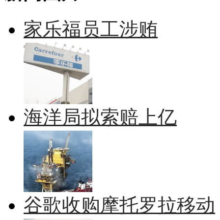
家乐福员工涉贿
海洋局拟索赔上亿
谷歌收购摩托罗拉移动