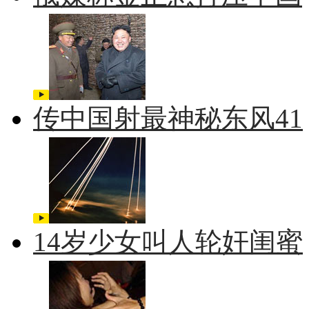
传中国射最神秘东风41
14岁少女叫人轮奸闺蜜