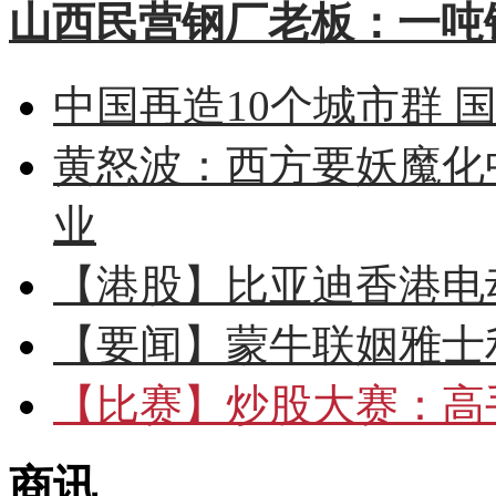
山西民营钢厂老板：一吨钢
中国再造10个城市群 
黄怒波：西方要妖魔化
业
【港股】
比亚迪香港电
【要闻】
蒙牛联姻雅士
【比赛】
炒股大赛：高手
商讯