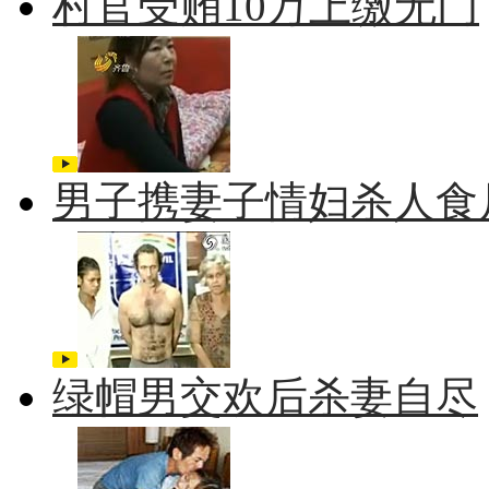
村官受贿10万上缴无门
男子携妻子情妇杀人食
绿帽男交欢后杀妻自尽