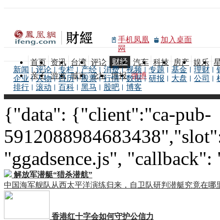
手机凤凰
加入桌面
网
财经
首页
资讯
台湾
评论
汽车
科技
房产
娱乐
新闻
评论
专栏
产经
消费
视频
专题
基金
理财
亲子
游戏
城市
论坛
博报
微博
企业
人物
日历
股票
行情
数据
研报
大盘
公司
排行
滚动
百科
黑马
股吧
博客
{"data": {"client":"ca-pub-
5912088984683438","slot":
"ggadsence.js", "callback":
解放军潜艇“猎杀潜航”
中国海军舰队从西太平洋演练归来，自卫队研判潜艇究竟在哪
香港红十字会如何守护公信力