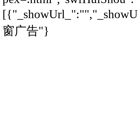
教育：
旅游：
高清大图
|
豪宅
|
家居
[{"_showUrl_":"","_showUrl
建筑
|
风水
|
访谈
|
置业
高考
|
公务员
|
考研
百家迹忆
|
全球GO
|
专题
房企
|
曝光
|
新盘
|
公寓
育人者
|
教育投诉
游中感动
|
红酒美食
别墅
|
商业
|
旅游
|
海外
窗广告"}
出境游
|
国内游
|
周边游
养老
|
热帖
|
宅男宅女
列国志
|
九州记
|
浮生闲
景点大全
|
高清大图