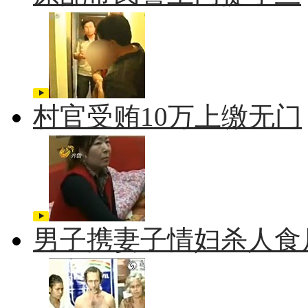
村官受贿10万上缴无门
男子携妻子情妇杀人食