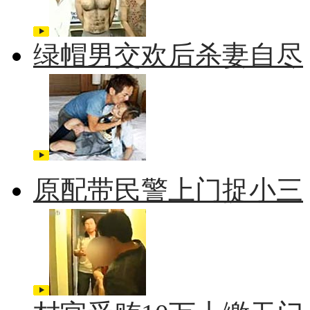
绿帽男交欢后杀妻自尽
原配带民警上门捉小三