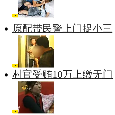
原配带民警上门捉小三
村官受贿10万上缴无门