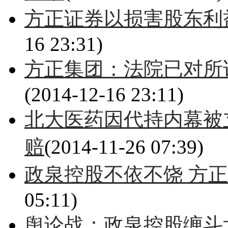
方正证券以损害股东利
16 23:31)
方正集团：法院已对所
(2014-12-16 23:11)
北大医药因代持内幕被
赔
(2014-11-26 07:39)
政泉控股不依不饶 方
05:11)
舆论战：政泉控股缠斗