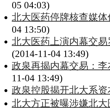
05 04:03)
北大医药停牌核查媒体
04 13:50)
北大医药上演内幕交易
(2014-11-04 13:49)
政泉再揭内幕交易：李
11-04 13:49)
政泉控股揭开北大系资
北大方正被曝涉嫌北大