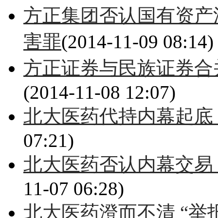
方正集团否认国有资产
害罪
(2014-11-09 08:14)
方正证券与民族证券合
(2014-11-08 12:07)
北大医药代持内幕起底
07:21)
北大医药否认内幕交易 
11-07 06:28)
北大医药澄而不清 “举