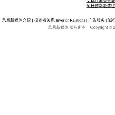
奖”颁奖仪式
·
文锦渡海关查获
·
阿杜携新歌盛绽
凤凰新媒体介绍
|
投资者关系 Investor Relations
|
广告服务
|
诚
凤凰新媒体 版权所有
Copyright © 20