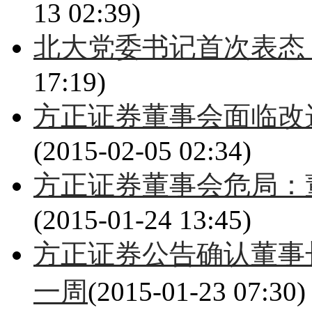
13 02:39)
北大党委书记首次表态
17:19)
方正证券董事会面临改选
(2015-02-05 02:34)
方正证券董事会危局：
(2015-01-24 13:45)
方正证券公告确认董事长
一周
(2015-01-23 07:30)