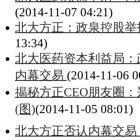
(2014-11-07 04:21)
北大方正：政泉控股举
13:34)
北大医药资本利益局：
内幕交易
(2014-11-06 0
揭秘方正CEO朋友圈
(图)
(2014-11-05 08:01)
北大方正否认内幕交易