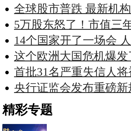
全球股市普跌 最新机
5万股东怒了！市值三年蒸
14个国家开了一场会 人
这个欧洲大国危机爆发了
首批31名严重失信人将被
央行证监会发布重磅新规
精彩专题