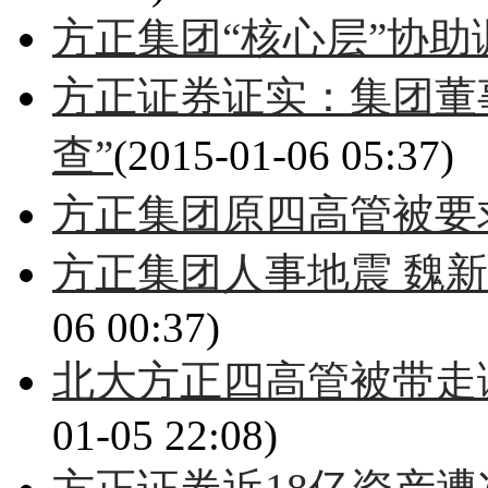
方正集团“核心层”协助
方正证券证实：集团董
查”
(2015-01-06 05:37)
方正集团原四高管被要
方正集团人事地震 魏
06 00:37)
北大方正四高管被带走
01-05 22:08)