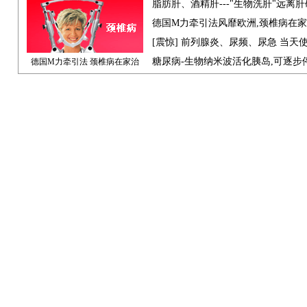
脂肪肝、酒精肝---"生物洗肝"远离
德国M力牵引法风靡欧洲,颈椎病在
[震惊] 前列腺炎、尿频、尿急 当天
糖尿病-生物纳米波活化胰岛,可逐步
德国M力牵引法 颈椎病在家治