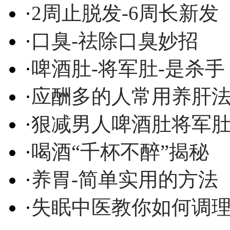
·
2周止脱发-6周长新发
·
口臭-祛除口臭妙招
·
啤酒肚-将军肚-是杀手
·
应酬多的人常用养肝
·
狠减男人啤酒肚将军
·
喝酒“千杯不醉”揭秘
·
养胃-简单实用的方法
·
失眠中医教你如何调