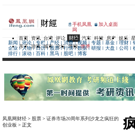
手机凤凰
加入桌面
网
财经
首页
资讯
台湾
评论
汽车
科技
房产
娱乐
新闻
评论
专栏
产经
消费
视频
专题
基金
理财
亲子
游戏
城市
论坛
博报
微博
企业
人物
日历
股票
行情
数据
研报
大盘
公司
排行
滚动
百科
黑马
股吧
博客
凤凰网财经
>
股票
>
证券市场20周年系列沙龙之疯狂的
创业板
> 正文