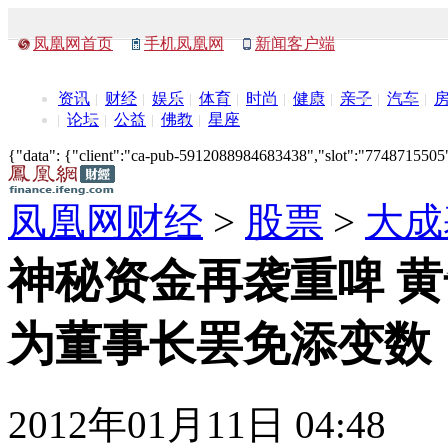
凤凰网首页
手机凤凰网
新闻客户端
资讯
财经
娱乐
体育
时尚
健康
亲子
汽车
论坛
公益
佛教
星座
{"data": {"client":"ca-pub-5912088984683438","slot":"7748715505"},
凤凰网财经
>
股票
>
大成
神秘资金再袭重啤 
为董事长罢免添变数
2012年01月11日 04:48