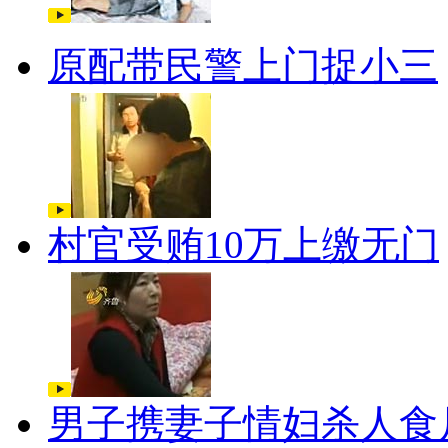
原配带民警上门捉小三
村官受贿10万上缴无门
男子携妻子情妇杀人食