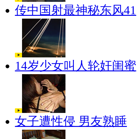
传中国射最神秘东风41
14岁少女叫人轮奸闺蜜
女子遭性侵 男友熟睡