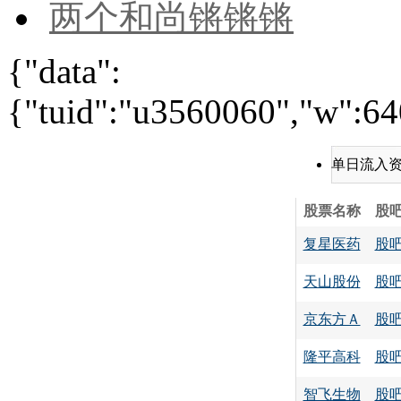
两个和尚锵锵锵
{"data":
{"tuid":"u3560060","w":640
单日流入
股票名称
股
复星医药
股
天山股份
股
京东方Ａ
股
隆平高科
股
智飞生物
股