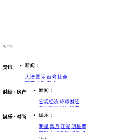
新闻：
资讯
大陆
|
国际
|
台湾
|
社会
深度
|
专题
|
图片
中国政要资料库
新闻：
财经 · 房产
评论：
宏观经济
|
环球财经
商业新闻
|
民生消费
时事开讲
娱乐：
娱乐 · 时尚
评论：
军事：
明星
|
风月
|
江湖
|
明星库
商业评论
|
宏观分析
电影
|
百步穿影
|
观影团
防务观察
|
防务写真
金融观察
|
财知道