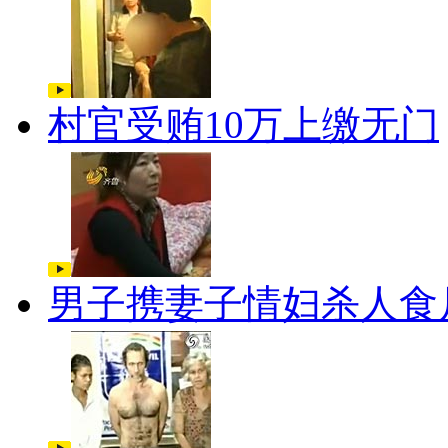
村官受贿10万上缴无门
男子携妻子情妇杀人食