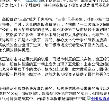
体暴跌。本周一
创业板指
数下跌超过5%，跌停个股更是不计其
许多百分之七八十的个股跌幅，使得创业板成了投资者逃之唯恐不
高股价这“三高”成为千夫所指。“三高”只是表象，对创业板市
大损失。同时，大量的新股高价发行，也扭曲了一二级市场之间
市公司，按照某些专家的意见，这不比钱给二级市场炒手赚好吗
司，突然多了许多钱，甚至比本身公司都大几倍的钱，无非产生
来得容易；四是大小股东、高管、核心技术骨干争相辞职抛股票
高成长的企业也混了进来，给二级市场投资者造成了巨大的损失
受长期的精神折磨。
板正逐步走向健康发展的轨道。而退市制度的正式实施，也正给
多倍，股价从普遍的五十朝上变为出现了五元股；上市公司业绩
也充分利用盘子小的优势，慷慨分红送股，做大做强企业，回报
绩差股一样股价下跌过半，这就为长期投资者提供了最佳的买入
股都是从小盘成长股发展起来的。从买股票就是买未来的角度出
有本质的区别。我们相信，随着创业板退市制度的实行，创业板两
很可能就隐身其中。(作者系本报市场编辑部主编)