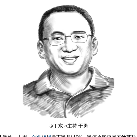
⊙丁东 ○主持 于勇