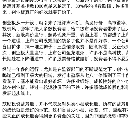
创业板退市制度5月1号正式实施，一石激起千层浪，创业板集
是离其基准指数1000点越来越远了。30%多的指数跌幅，
来，创业板真正的好戏就要开始了。
创业板从一开设，就引来了批评声不断。高发行价、高市盈率、
投机风，套牢了绝大多数投资者，给二级市场投资者带来了巨
其次，新股高价发行，超募现象严重。表面上看，钱都进了上
一个道理，上市公司没规划的钱多了也并不是件好事。一个公
盲目扩张，搞一堆烂摊子；三是铺张浪费，随意挥霍，反正钱
次，创业板大量发行，上市公司鱼龙混杂，许多不是高科技、
长期处在下降通道中，许多股票价格被腰斩，投资者不得不忍
经过一年多的运行，尤其是在监管部门的不断规范之下，创业
弊端已得到了极大的扭转。发行市盈率从七八十倍降到了三十
看花了，基本能看出谁好谁坏；许多业绩好、成长性好的企业
就在创业板。经过一轮泥沙俱下的下跌，许多绩优成长股也和
发展起步线上。
鼓励投资蓝筹股，并不代表反对买卖小盘成长股。所有的蓝筹
的成长就是最好的示范。这和盲目炒小盘、绩差、ST、重组
些真正的成长股会得到更多资金的关注，因为中国的微软和苹果