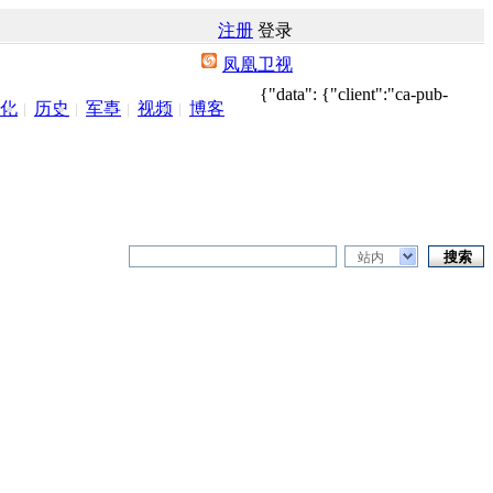
注册
登录
凤凰卫视
{"data": {"client":"ca-pub-
化
历史
军事
视频
博客
站内