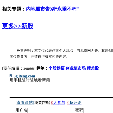
相关专题：
内地股市告别“永垂不朽”
更多>>
新股
免责声明：本文仅代表作者个人观点，与凤凰网无关。其原创
者仅作参考，并请自行核实相关内容。
[责任编辑：zenggj]
标签：
个股跌幅
创业板市场
绩差股
3g.ifeng.com
用手机随时随地看新闻
[查看跟帖]
我要跟帖
0
人参与
0
条评论
用户名
密码