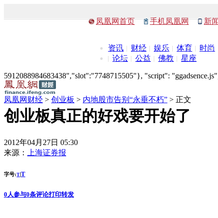
凤凰网首页
手机凤凰网
新
资讯
财经
娱乐
体育
时尚
论坛
公益
佛教
星座
5912088984683438","slot":"7748715505"}, "script": "ggadsence.js",
凤凰网财经
>
创业板
>
内地股市告别“永垂不朽”
> 正文
创业板真正的好戏要开始了
2012年04月27日 05:30
来源：
上海证券报
T
字号:
|
T
0
人参与
0
条评论
打印
转发