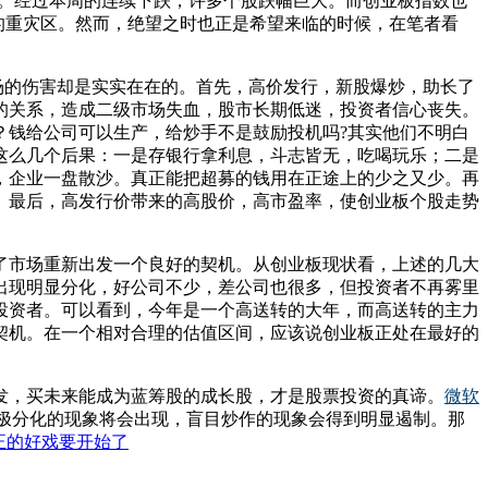
数。经过本周的连续下跌，许多个股跌幅巨大。而创业板指数也
及的重灾区。然而，绝望之时也正是希望来临的时候，在笔者看
场的伤害却是实实在在的。首先，高价发行，新股爆炒，助长了
的关系，造成二级市场失血，股市长期低迷，投资者信心丧失。
？钱给公司可以生产，给炒手不是鼓励投机吗?其实他们不明白
这么几个后果：一是存银行拿利息，斗志皆无，吃喝玩乐；二是
，企业一盘散沙。真正能把超募的钱用在正途上的少之又少。再
。最后，高发行价带来的高股价，高市盈率，使创业板个股走势
了市场重新出发一个良好的契机。从创业板现状看，上述的几大
出现明显分化，好公司不少，差公司也很多，但投资者不再雾里
投资者。可以看到，今年是一个高送转的大年，而高送转的主力
契机。在一个相对合理的估值区间，应该说创业板正处在最好的
发，买未来能成为蓝筹股的成长股，才是股票投资的真谛。
微软
极分化的现象将会出现，盲目炒作的现象会得到明显遏制。那