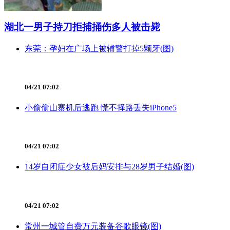
湖北一男子持刀拒捕捅伤多人被击毙
东莞：孕妇在广场上被辅警打掉5颗牙(图)
04/21 07:02
小偷偷山寨机后逃跑 慌不择路丢失iPhone5
04/21 07:02
14岁自闭症少女被后妈安排与28岁男子结婚(图)
04/21 07:02
常州一城管自费万元装备谷歌眼镜(图)