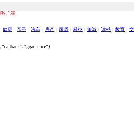
闻客户端
健康
亲子
汽车
房产
家居
科技
旅游
读书
教育
文
 "callback": "ggadsence"}