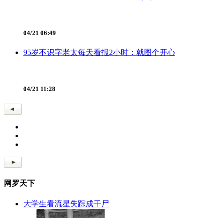
04/21 06:49
95岁不识字老太每天看报2小时：就图个开心
04/21 11:28
网罗天下
大学生看流星失踪成干尸