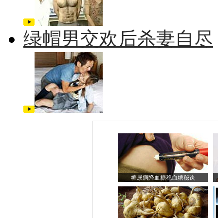
绿帽男交欢后杀妻自尽
糖尿病降血糖稳血糖秘诀