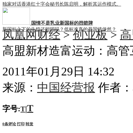
独家对话香港红十字会秘书长陈启明，解析其运作模式。
国情不是乳业新国标的挡箭牌
新国标之下的牛奶还能喝吗？低标准真的是国情使然？
凤凰网财经
>
创业板
>
高
高盟新材造富运动：高管互
2011年01月29日 14:32
来源：
中国经营报
作者：
T
字号:
|
T
0
条评论
打印
转发