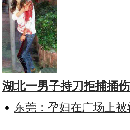
湖北一男子持刀拒捕捅伤
东莞：孕妇在广场上被辅