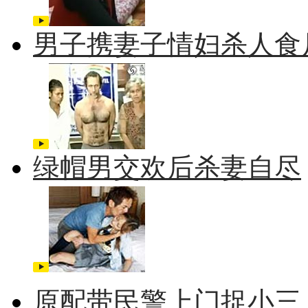
男子携妻子情妇杀人食
绿帽男交欢后杀妻自尽
原配带民警上门捉小三