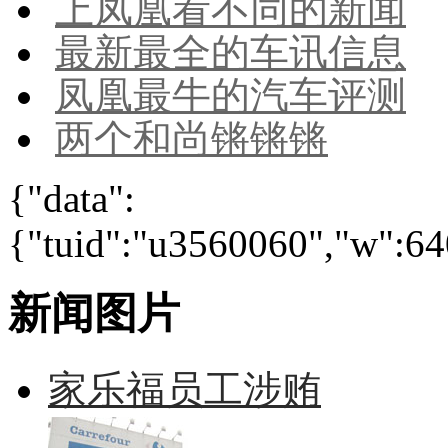
上凤凰看不同的新闻
最新最全的车讯信息
凤凰最牛的汽车评测
两个和尚锵锵锵
{"data":
{"tuid":"u3560060","w":640
新闻图片
家乐福员工涉贿