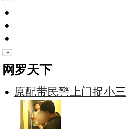
网罗天下
原配带民警上门捉小三