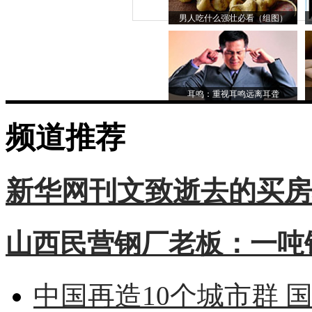
男人吃什么强壮必看（组图）
耳鸣：重视耳鸣远离耳聋
频道推荐
新华网刊文致逝去的买房
山西民营钢厂老板：一吨钢
中国再造10个城市群 