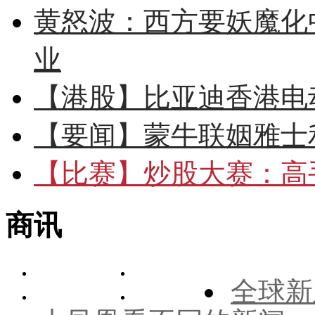
黄怒波：西方要妖魔化
业
【港股】
比亚迪香港电
【要闻】
蒙牛联姻雅士
【比赛】
炒股大赛：高手
商讯
全球新