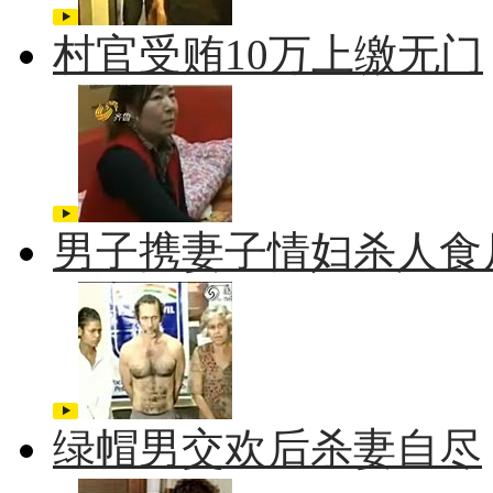
村官受贿10万上缴无门
男子携妻子情妇杀人食
绿帽男交欢后杀妻自尽