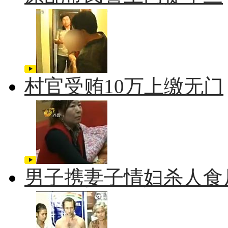
村官受贿10万上缴无门
男子携妻子情妇杀人食