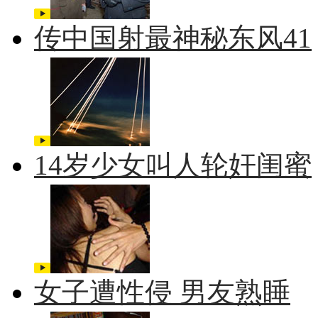
传中国射最神秘东风41
14岁少女叫人轮奸闺蜜
女子遭性侵 男友熟睡