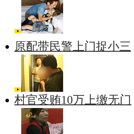
原配带民警上门捉小三
村官受贿10万上缴无门