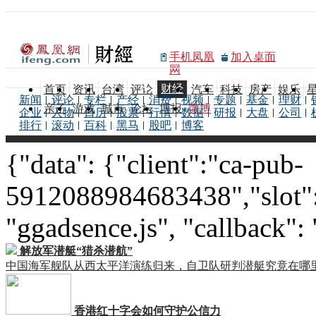
手机凤凰
加入桌面
网
财经
首页
资讯
台湾
评论
汽车
科技
房产
娱乐
新闻
评论
专栏
产经
消费
视频
专题
基金
理财
亲子
游戏
城市
论坛
博报
微博
企业
人物
日历
股票
行情
数据
研报
大盘
公司
排行
滚动
百科
黑马
股吧
博客
{"data": {"client":"ca-pub-
5912088984683438","slot":
"ggadsence.js", "callback":
解放军潜艇“猎杀潜航”
中国海军舰队从西太平洋演练归来，自卫队研判潜艇究竟在哪
香港红十字会如何守护公信力