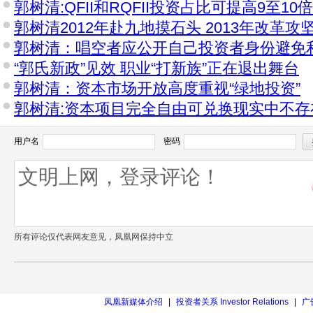
郭树清:QFII和RQFII投资占比可提高9至10倍
郭树清2012年赴九地摸石头 2013年改革攻
郭树清：唱空者应公开自己投资者身份避免
“郭氏新政”见效 职业“打新族”正在退出舞台
郭树清：资本市场开放高度重视“绿地投资”
郭树清:资本项目完全自由可兑换现实中不存
用户名
密码
所有评论仅代表网友意见，凤凰网保持中立
凤凰新媒体介绍
|
投资者关系 Investor Relations
|
广