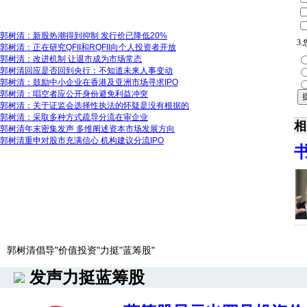
最新报道：
郭树清：新股热潮得到抑制 发行价已降低20%
3
郭树清：正在研究QFII和RQFII向个人投资者开放
郭树清：改进机制 让退市成为市场常态
郭树清回应是否回到央行：不知道未来人事变动
郭树清：鼓励中小企业在香港及亚洲市场寻求IPO
郭树清：唱空者应公开身份避免利益冲突
郭树清：关于证监会选择性执法的怀疑是没有根据的
郭树清：采取多种方式疏导分流在审企业
相
郭树清年末密集发声 多维阐述资本市场发展方向
郭树清重申对股市充满信心 机构建议分流IPO
郭树清倡导"价值投资"力挺"蓝筹股"
发声力挺蓝筹股