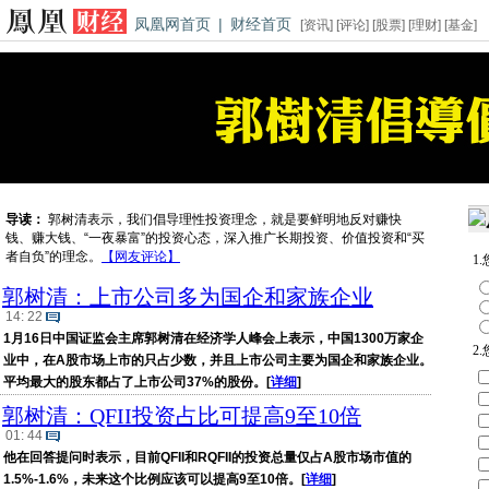
凤凰网首页
|
财经首页
[
资讯
] [
评论
] [
股票
] [
理财
] [
基金
]
导读：
郭树清表示，我们倡导理性投资理念，就是要鲜明地反对赚快
钱、赚大钱、“一夜暴富”的投资心态，深入推广长期投资、价值投资和“买
者自负”的理念。
【网友评论】
1
郭树清：上市公司多为国企和家族企业
14: 22
1月16日中国证监会主席郭树清在经济学人峰会上表示，中国1300万家企
2
业中，在A股市场上市的只占少数，并且上市公司主要为国企和家族企业。
平均最大的股东都占了上市公司37%的股份。[
详细
]
郭树清：QFII投资占比可提高9至10倍
01: 44
他在回答提问时表示，目前QFII和RQFII的投资总量仅占A股市场市值的
1.5%-1.6%，未来这个比例应该可以提高9至10倍。[
详细
]