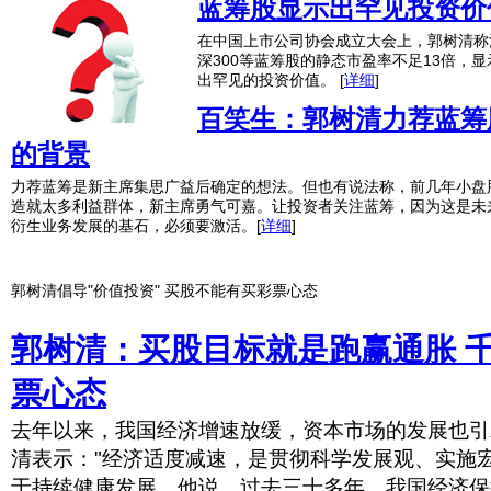
蓝筹股显示出罕见投资价
在中国上市公司协会成立大会上，郭树清称
深300等蓝筹股的静态市盈率不足13倍，显
出罕见的投资价值。
[
详细
]
百笑生：郭树清力荐蓝筹
的背景
力荐蓝筹是新主席集思广益后确定的想法。但也有说法称，前几年小盘
造就太多利益群体，新主席勇气可嘉。让投资者关注蓝筹，因为这是未
衍生业务发展的基石，必须要激活。
[
详细
]
郭树清倡导"价值投资" 买股不能有买彩票心态
郭树清：买股目标就是跑赢通胀 
票心态
去年以来，我国经济增速放缓，资本市场的发展也引
清表示："经济适度减速，是贯彻科学发展观、实施
于持续健康发展。他说，过去三十多年，我国经济保