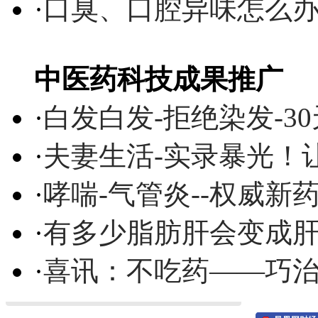
·
口臭、口腔异味怎么
中医药科技成果推广
·
白发白发-拒绝染发-3
·
夫妻生活-实录暴光！
·
哮喘-气管炎--权威
·
有多少脂肪肝会变成
·
喜讯：不吃药——巧