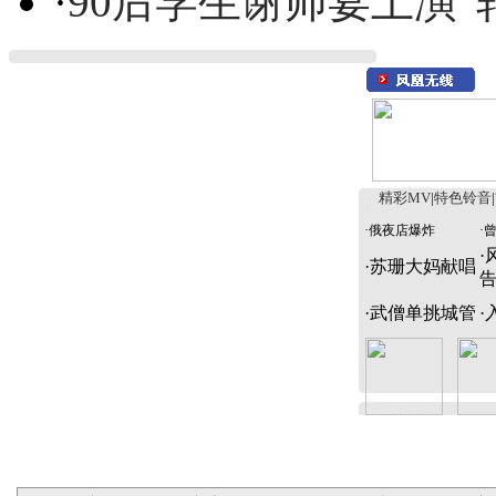
·
90后学生谢师宴上演“
精彩MV
|
特色铃音
|
·
俄夜店爆炸
·
·
·
苏珊大妈献唱
·
武僧单挑城管
·