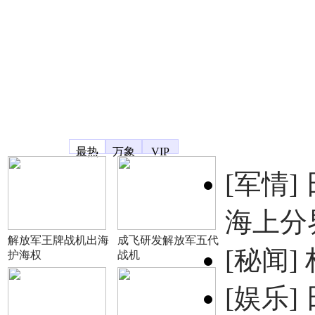
凤凰宽频
最热
万象
VIP
[军情]
海上分
解放军王牌战机出海
成飞研发解放军五代
[秘闻]
护海权
战机
[娱乐]