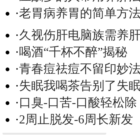
·
老胃病养胃的简单方
·
久视伤肝电脑族需养
·
喝酒“千杯不醉”揭秘
·
青春痘祛痘不留印妙
·
失眠我喝茶告别了失
·
口臭-口苦-口酸轻松除
·
2周止脱发-6周长新发