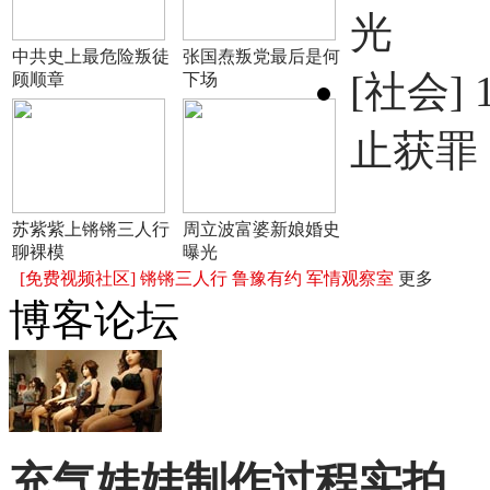
光
中共史上最危险叛徒
张国焘叛党最后是何
[社会]
顾顺章
下场
止获罪
苏紫紫上锵锵三人行
周立波富婆新娘婚史
聊裸模
曝光
[免费视频社区]
锵锵三人行
鲁豫有约
军情观察室
更多
博客论坛
充气娃娃制作过程实拍