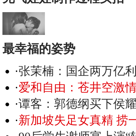
最幸福的姿势
·
张茉楠：国企两万亿
·
爱和自由：苍井空激情
·
谭客：郭德纲买下侯
·
新加坡失足女真精 捞