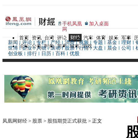
手机凤凰
加入桌面
网
财经
首页
资讯
台湾
评论
汽车
体育
娱乐
军事
新闻
评论
专栏
产经
消费
视频
专题
基金
理财
论坛
公益
时尚
房产
城市
游戏
世博
企业
人物
滚动
股票
行情
大盘
晨会
公司
创业板
排行
日历
百科
优股
凤凰网财经
>
股票
>
股指期货正式获批
> 正文