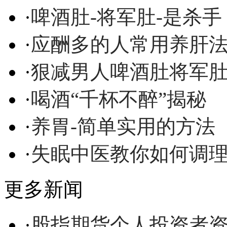
·
啤酒肚-将军肚-是杀手
·
应酬多的人常用养肝
·
狠减男人啤酒肚将军
·
喝酒“千杯不醉”揭秘
·
养胃-简单实用的方法
·
失眠中医教你如何调
更多新闻
·
股指期货个人投资者资