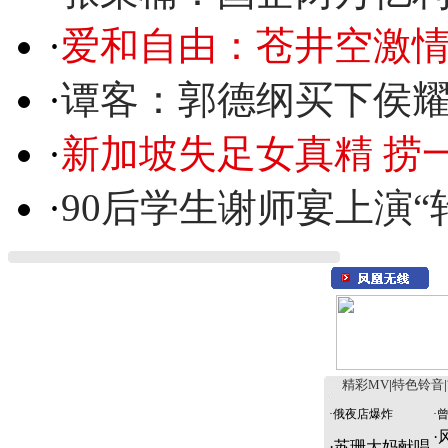
·
爱和自由：苍井空激情
·
谭客：郭德纲买下侯
·
新加坡失足女真精 捞
·
90后学生谢师宴上演“
精彩MV
|
特色铃音
|
·
俄夜店爆炸
·
·
·
苏珊大妈献唱