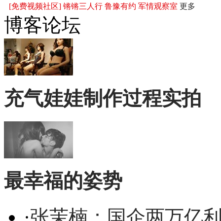
[免费视频社区]
锵锵三人行
鲁豫有约
军情观察室
更多
博客论坛
充气娃娃制作过程实拍
最幸福的姿势
·
张茉楠：国企两万亿