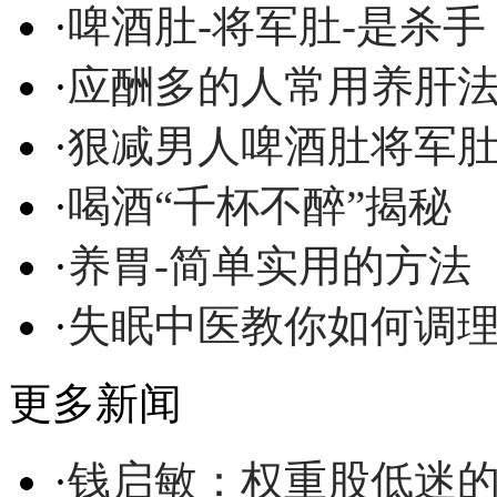
·
啤酒肚-将军肚-是杀手
·
应酬多的人常用养肝
·
狠减男人啤酒肚将军
·
喝酒“千杯不醉”揭秘
·
养胃-简单实用的方法
·
失眠中医教你如何调
更多新闻
·
钱启敏：权重股低迷