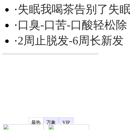
·
失眠我喝茶告别了失
·
口臭-口苦-口酸轻松除
·
2周止脱发-6周长新发
凤凰宽频
最热
万象
VIP