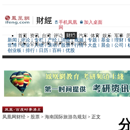
手机凤凰
加入桌面
网
财经
首页
资讯
台湾
评论
汽车
体育
娱乐
军事
新闻
评论
专栏
产经
消费
视频
专题
基金
理财
论坛
公益
时尚
房产
城市
游戏
世博
企业
人物
滚动
股票
行情
大盘
晨会
公司
创业板
排行
日历
百科
优股
凤凰网财经
>
股票
>
海南国际旅游岛规划
> 正文