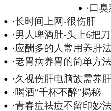
·
口臭
·
长时间上网-很伤肝
·
男人啤酒肚-头上6把刀
·
应酬多的人常用养肝
·
老胃病养胃的简单方
·
久视伤肝电脑族需养
·
喝酒“千杯不醉”揭秘
·
青春痘祛痘不留印妙