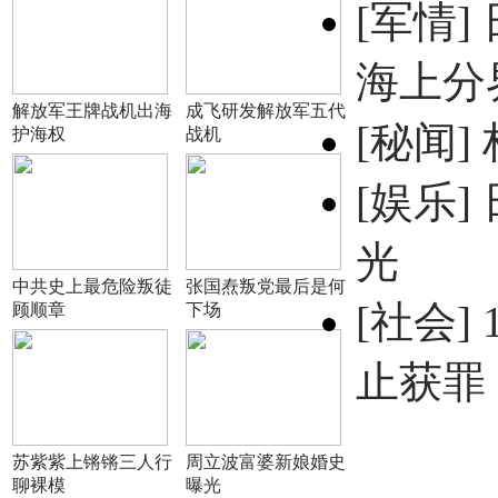
[军情]
海上分
解放军王牌战机出海
成飞研发解放军五代
[秘闻]
护海权
战机
[娱乐]
光
中共史上最危险叛徒
张国焘叛党最后是何
[社会]
顾顺章
下场
止获罪
苏紫紫上锵锵三人行
周立波富婆新娘婚史
聊裸模
曝光