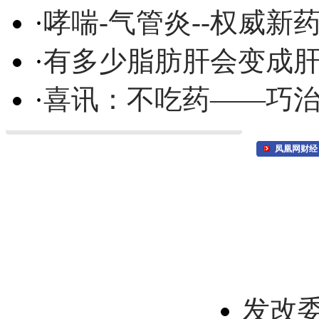
·
哮喘-气管炎--权威
·
有多少脂肪肝会变成
·
喜讯：不吃药——巧
凤凰网财经
发改