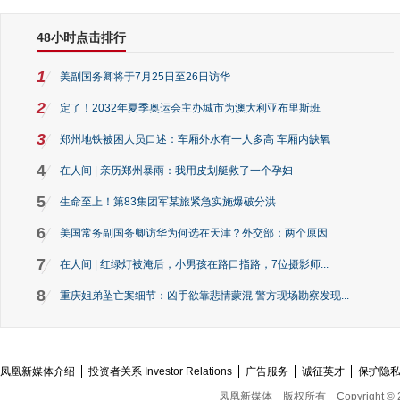
48小时点击排行
1
美副国务卿将于7月25日至26日访华
2
定了！2032年夏季奥运会主办城市为澳大利亚布里斯班
3
郑州地铁被困人员口述：车厢外水有一人多高 车厢内缺氧
4
在人间 | 亲历郑州暴雨：我用皮划艇救了一个孕妇
5
生命至上！第83集团军某旅紧急实施爆破分洪
6
美国常务副国务卿访华为何选在天津？外交部：两个原因
7
在人间 | 红绿灯被淹后，小男孩在路口指路，7位摄影师...
8
重庆姐弟坠亡案细节：凶手欲靠悲情蒙混 警方现场勘察发现...
凤凰新媒体介绍
投资者关系 Investor Relations
广告服务
诚征英才
保护隐
凤凰新媒体
版权所有
Copyright © 