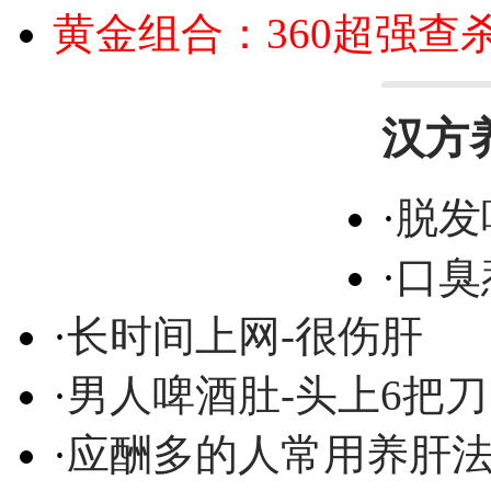
黄金组合：360超强查
汉方
·
脱发
·
口臭
·
长时间上网-很伤肝
·
男人啤酒肚-头上6把刀
·
应酬多的人常用养肝