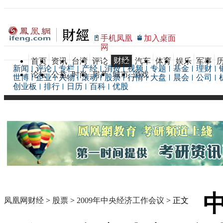
手机凤凰
加入桌面
网
财经
首页
资讯
台湾
评论
汽车
体育
娱乐
军事
新闻
评论
专栏
产经
消费
视频
专题
基金
理财
论坛
公益
时尚
房产
城市
游戏
世博
企业
人物
滚动
股票
行情
大盘
晨会
公司
创业板
排行
日历
百科
优股
凤凰网财经
>
股票
>
2009年中央经济工作会议
> 正文