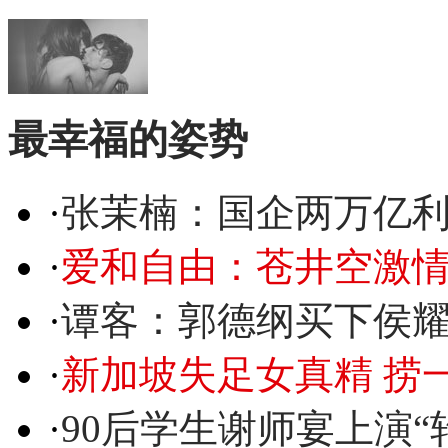
最幸福的姿势
·
张茉楠：国企两万亿
·
爱和自由：苍井空激情
·
谭客：郭德纲买下侯
·
新加坡失足女真精 捞
·
90后学生谢师宴上演“