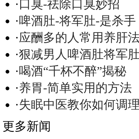
·
口臭-祛除口臭妙招
·
啤酒肚-将军肚-是杀手
·
应酬多的人常用养肝
·
狠减男人啤酒肚将军
·
喝酒“千杯不醉”揭秘
·
养胃-简单实用的方法
·
失眠中医教你如何调
更多新闻