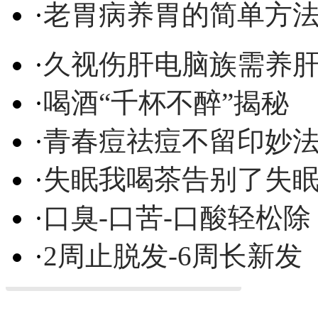
·
老胃病养胃的简单方
·
久视伤肝电脑族需养
·
喝酒“千杯不醉”揭秘
·
青春痘祛痘不留印妙
·
失眠我喝茶告别了失
·
口臭-口苦-口酸轻松除
·
2周止脱发-6周长新发