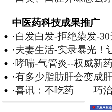
中医药科技成果推广
·
白发白发-拒绝染发-3
·
夫妻生活-实录暴光！
·
哮喘-气管炎--权威
·
有多少脂肪肝会变成
·
喜讯：不吃药——巧
凤凰网财经