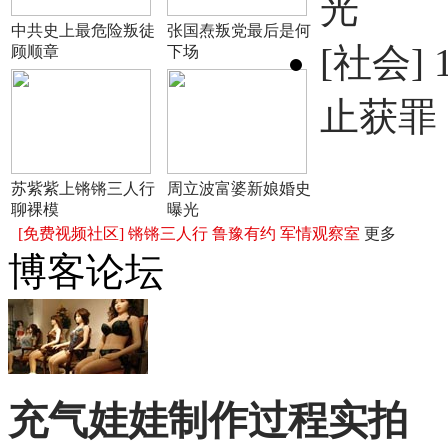
光
中共史上最危险叛徒
张国焘叛党最后是何
[社会]
顾顺章
下场
止获罪
苏紫紫上锵锵三人行
周立波富婆新娘婚史
聊裸模
曝光
[免费视频社区]
锵锵三人行
鲁豫有约
军情观察室
更多
博客论坛
充气娃娃制作过程实拍