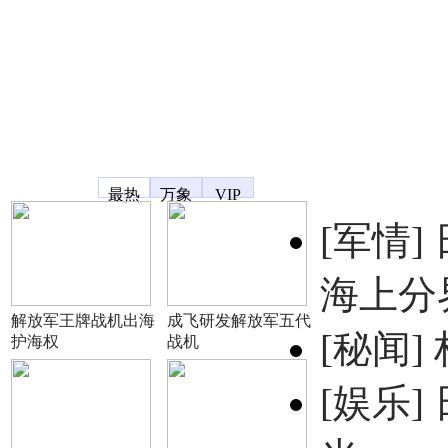
凤凰宽频
最热
万象
VIP
[军情]
海上分
解放军王牌战机出海
成飞研发解放军五代
[秘闻]
护海权
战机
[娱乐]