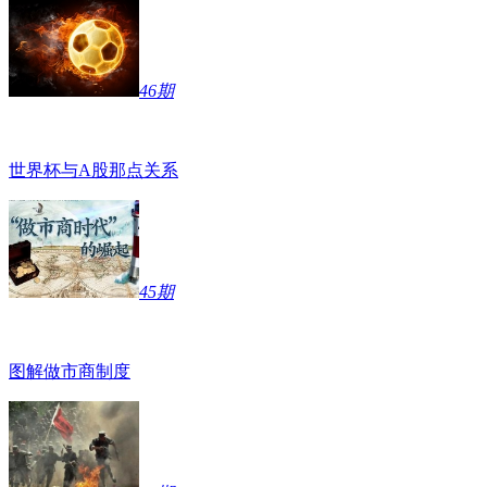
46期
世界杯与A股那点关系
45期
图解做市商制度