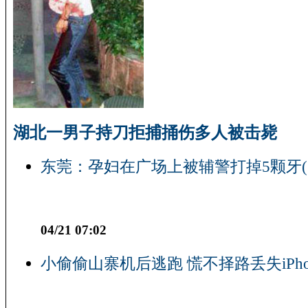
湖北一男子持刀拒捕捅伤多人被击毙
东莞：孕妇在广场上被辅警打掉5颗牙(
04/21 07:02
小偷偷山寨机后逃跑 慌不择路丢失iPho