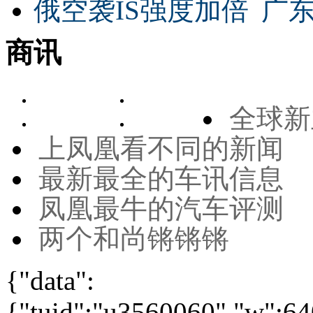
俄空袭IS强度加倍
广东
商讯
全球新
上凤凰看不同的新闻
最新最全的车讯信息
凤凰最牛的汽车评测
两个和尚锵锵锵
{"data":
{"tuid":"u3560060","w":640