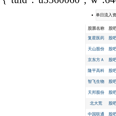
单日流入
股票名称
股
复星医药
股
天山股份
股
京东方Ａ
股
隆平高科
股
智飞生物
股
天邦股份
股
北大荒
股
中国联通
股