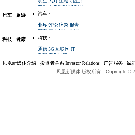
明星
|
风月
|
江湖
|
明星库
商业评论
|
宏观分析
电影
|
百步穿影
|
观影团
防务观察
|
防务写真
金融观察
|
财知道
星座
|
塔罗
|
演出
汽车：
汽车 · 旅游
中国军情
|
环球军情
外媒视角
凤凰网·非常道
|
星光邦
业界
|
评论
|
访谈
|
报告
体育：
股票：
时尚：
新车
|
国内
|
海外
|
谍照
购车
|
导购
|
试驾
|
图解
科技：
NBA
|
CBA
|
大局观
科技 · 健康
炒股大赛
|
图解资金流向
时装
|
美容
|
美体
|
论坛
文化
|
人文
|
酷车
|
游记
中超
|
国际足球
|
图片
投资观察
|
龙虎榜点评
化妆品库
|
试用中心
通信
|
3G
|
互联网
|
IT
用车
|
专栏
|
二手车
黑马追踪
|
明星分析师
情感
|
奢侈品
|
图片
数码频道
|
笔记本
历史：
赛事
|
城市站
|
经销商
时尚品牌库
科技专题
|
探索
论坛
|
报价库
|
图片库
凤凰新媒体介绍
|
投资者关系 Investor Relations
|
广告服务
|
诚
理财：
轶闻秘档
|
历史映像室
凤凰新媒体 版权所有
Copyright © 20
健康：
历史专题
|
民间说史
城市：
基金
|
理财
|
银行
|
保险
外汇
|
期货
|
黄金
养生
|
食疗
|
心理
|
疾病
文化：
对话
|
专栏
|
城市之星
收藏
|
职场
热点
|
论坛
|
找大夫
陕西
|
河南
|
广州
|
重庆
文化时评
|
文坛往事
图库
|
百科
|
疾病查询
青岛
|
福州
|
厦门
|
宁波
房产：
人文轶闻
|
文化热点
专题
|
卡路里计算器
辽宁
|
山东
|
天津
视频
|
健康无小事
资讯
|
政策
|
市场
|
专题
教育：
旅游：
高清大图
|
豪宅
|
家居
建筑
|
风水
|
访谈
|
置业
高考
|
公务员
|
考研
百家迹忆
|
全球GO
|
专题
房企
|
曝光
|
新盘
|
公寓
育人者
|
教育投诉
游中感动
|
红酒美食