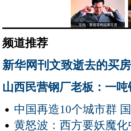
耳鸣：重视耳鸣远离耳聋
频道推荐
新华网刊文致逝去的买房
山西民营钢厂老板：一吨钢
中国再造10个城市群 
黄怒波：西方要妖魔化