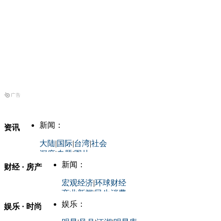
新闻：
资讯
大陆
|
国际
|
台湾
|
社会
深度
|
专题
|
图片
中国政要资料库
新闻：
财经 · 房产
评论：
宏观经济
|
环球财经
商业新闻
|
民生消费
时事开讲
娱乐：
娱乐 · 时尚
评论：
军事：