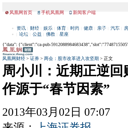
凤凰网首页
手机凤凰网
新闻客户端
资讯
财经
娱乐
体育
时尚
健康
亲子
汽车
论坛
公益
佛教
星座
{"data": {"client":"ca-pub-5912088984683438","slot":"7748715505"},
凤凰网财经
>
证券
>
两会：股市改革进入攻坚期
> 正文
周小川：近期正逆回
作源于“春节因素”
2013年03月02日 07:07
来源：
上海证券报