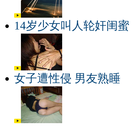
14岁少女叫人轮奸闺蜜
女子遭性侵 男友熟睡