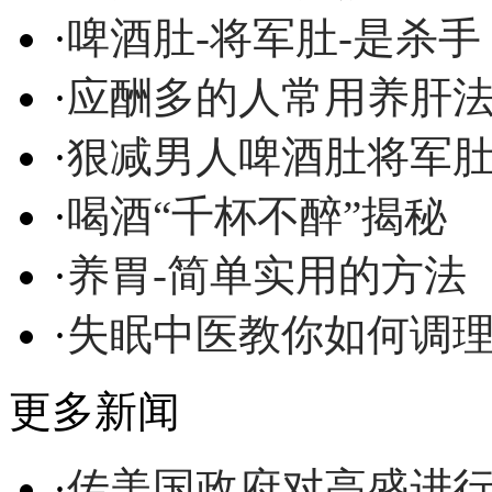
·
啤酒肚-将军肚-是杀手
·
应酬多的人常用养肝
·
狠减男人啤酒肚将军
·
喝酒“千杯不醉”揭秘
·
养胃-简单实用的方法
·
失眠中医教你如何调
更多新闻
·
传美国政府对高盛进