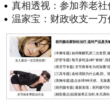
真相透视：参加养老社
温家宝：财政收支一万
前列腺在家轻松治疗,选对产品是关
[
丰胸专题
] 如何唤醒乳房二次发育,
[
护肝专题
] 每天多吃这4种"食物",
女人最后一次完美祛斑!
[骨关节专题] 关节疼寒冬为何加重?
[
三高专题
] 血栓清除为什么难,防、
[
美胸专题
]盘点全球9种天然、无激
[
前列腺专题
] 最新发现：前列腺可轻
[
精彩看点
]祛斑保养正当时,冬天调
关节病冬季防治方法