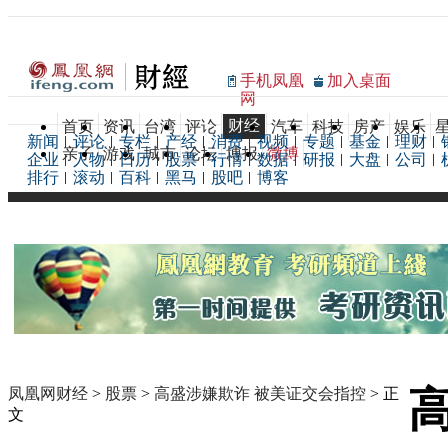
手机凤凰
加入桌面
网
财经
首页
资讯
台湾
评论
汽车
科技
房产
娱乐
新闻
评论
专栏
产经
消费
视频
专题
基金
理财
亲子
游戏
城市
论坛
博报
微博
企业
人物
日历
股票
行情
数据
研报
大盘
公司
排行
滚动
百科
黑马
股吧
博客
凤凰网财经
>
股票
>
高盛涉嫌欺诈 被美证交会指控
> 正
文