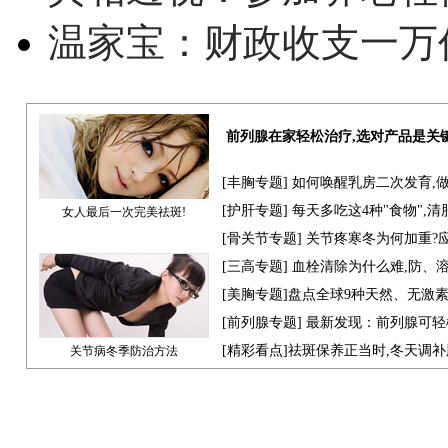
温家宝：财政收支一万
前列腺在家轻松治疗,选对产品是关
[
丰胸专题
] 如何唤醒乳房二次发育,
[
护肝专题
] 每天多吃这4种"食物",
女人最后一次完美祛斑!
[骨关节专题] 关节疼寒冬为何加重?
[
三高专题
] 血栓清除为什么难,防、
[
美胸专题
]盘点全球9种天然、无激
[
前列腺专题
] 最新发现：前列腺可轻
[
精彩看点
]祛斑保养正当时,冬天调
关节病冬季防治方法