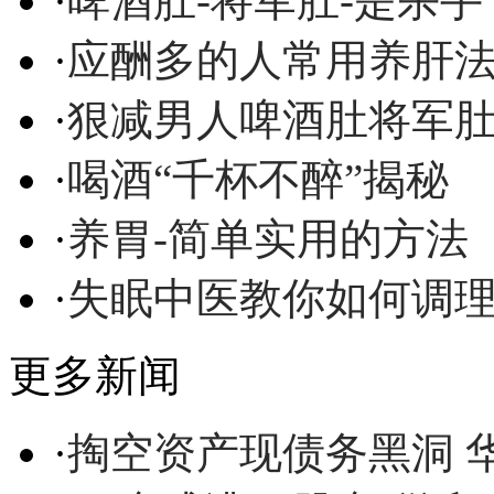
·
啤酒肚-将军肚-是杀手
·
应酬多的人常用养肝
·
狠减男人啤酒肚将军
·
喝酒“千杯不醉”揭秘
·
养胃-简单实用的方法
·
失眠中医教你如何调
更多新闻
·
掏空资产现债务黑洞 