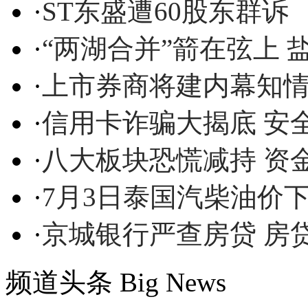
·
ST东盛遭60股东群诉
·
“两湖合并”箭在弦上
·
上市券商将建内幕知
·
信用卡诈骗大揭底 安
·
八大板块恐慌减持 资金
·
7月3日泰国汽柴油价下
·
京城银行严查房贷 房
频道头条
Big News