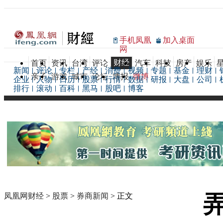
手机凤凰
加入桌面
网
财经
首页
资讯
台湾
评论
汽车
科技
房产
娱乐
新闻
评论
专栏
产经
消费
视频
专题
基金
理财
亲子
游戏
城市
论坛
博报
微博
企业
人物
日历
股票
行情
数据
研报
大盘
公司
排行
滚动
百科
黑马
股吧
博客
弄
凤凰网财经
>
股票
>
券商新闻
> 正文