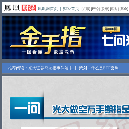
凤凰网首页
|
财经首页
[
资讯
] [
评论
] [
股票
] [
理财
] [
基金
]
推荐阅读：光大证券乌龙指事件始末
丨
策划：什么是ETF套利