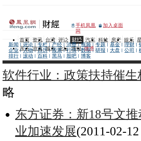
手机凤凰
加入桌面
网
财经
首页
资讯
台湾
评论
汽车
科技
房产
娱乐
新闻
评论
专栏
产经
消费
视频
专题
基金
理财
亲子
游戏
城市
论坛
博报
微博
企业
人物
日历
股票
行情
数据
研报
大盘
公司
排行
滚动
百科
黑马
股吧
博客
软件行业：政策扶持催生
略
东方证券：新18号文推
业加速发展
(2011-02-12