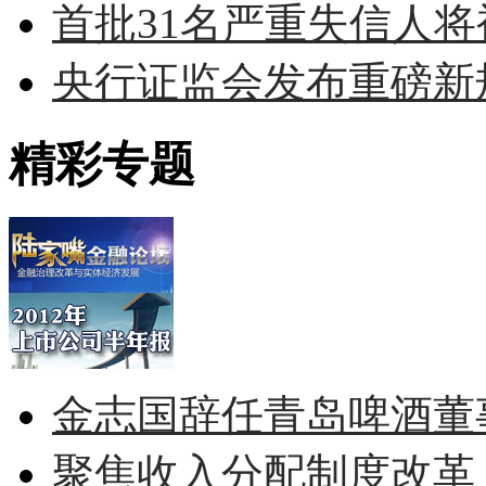
首批31名严重失信人将被
央行证监会发布重磅新规
精彩专题
金志国辞任青岛啤酒董
聚焦收入分配制度改革