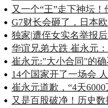
又一个“王”走下神坛！他
G7财长会砸了，日本
独家|遭侄女实名举报后 
华谊兄弟大跌 崔永元：不
崔永元:"大小合同"的确不
14个国家开了一场会 人
崔永元道歉，“4天6000
又是百股破净！历史数据