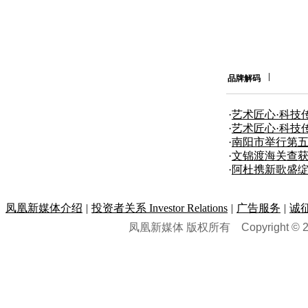
品牌解码
·
艺术匠心·科技
团合作发布
·
艺术匠心·科技
团合作发布
·
南阳市举行第五
奖”颁奖仪式
·
文锦渡海关查获
·
阿杜携新歌盛绽
凤凰新媒体介绍
|
投资者关系 Investor Relations
|
广告服务
|
诚
凤凰新媒体 版权所有
Copyright © 20