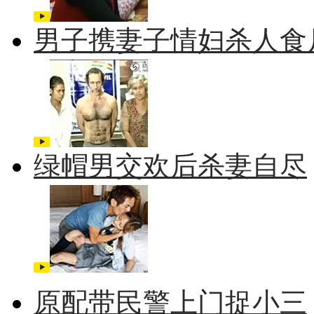
男子携妻子情妇杀人食
绿帽男交欢后杀妻自尽
原配带民警上门捉小三