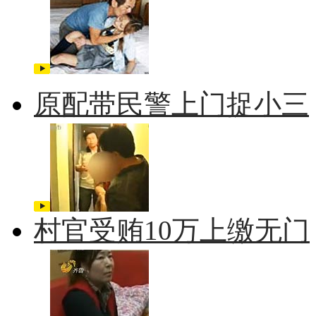
原配带民警上门捉小三
村官受贿10万上缴无门