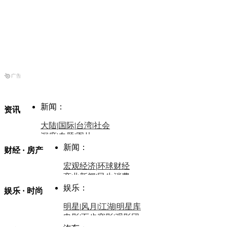
新闻：
资讯
大陆
|
国际
|
台湾
|
社会
深度
|
专题
|
图片
中国政要资料库
新闻：
财经 · 房产
评论：
宏观经济
|
环球财经
商业新闻
|
民生消费
时事开讲
娱乐：
娱乐 · 时尚
评论：
军事：
明星
|
风月
|
江湖
|
明星库
商业评论
|
宏观分析
电影
|
百步穿影
|
观影团
防务观察
|
防务写真
金融观察
|
财知道