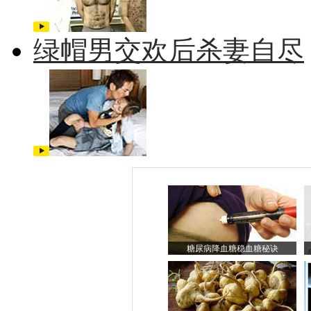
绿帽男交欢后杀妻自尽
糖尿病降血糖稳血糖秘诀