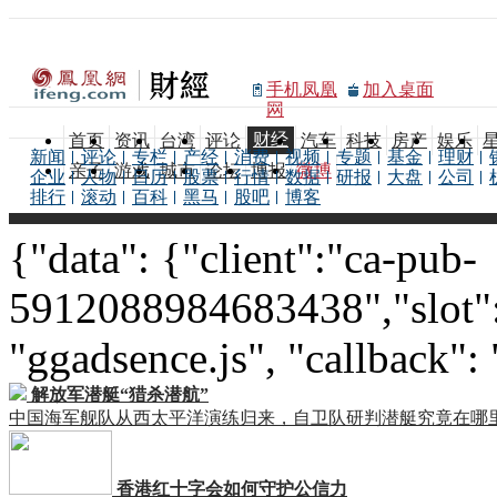
手机凤凰
加入桌面
网
财经
首页
资讯
台湾
评论
汽车
科技
房产
娱乐
新闻
评论
专栏
产经
消费
视频
专题
基金
理财
亲子
游戏
城市
论坛
博报
微博
企业
人物
日历
股票
行情
数据
研报
大盘
公司
排行
滚动
百科
黑马
股吧
博客
{"data": {"client":"ca-pub-
5912088984683438","slot":
"ggadsence.js", "callback":
解放军潜艇“猎杀潜航”
中国海军舰队从西太平洋演练归来，自卫队研判潜艇究竟在哪
香港红十字会如何守护公信力