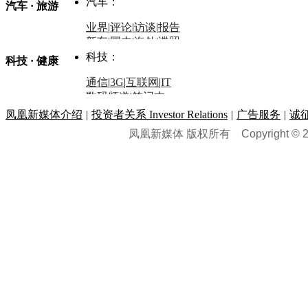
星座
|
塔罗
|
演出
汽车：
汽车 · 旅游
中国军情
|
环球军情
外媒视角
凤凰网·非常道
|
星光邦
业界
|
评论
|
访谈
|
报告
体育：
股票：
时尚：
新车
|
国内
|
海外
|
谍照
购车
|
导购
|
试驾
|
图解
科技：
NBA
|
CBA
|
大局观
科技 · 健康
炒股大赛
|
图解资金流向
时装
|
美容
|
美体
|
论坛
文化
|
人文
|
酷车
|
游记
中超
|
国际足球
|
图片
投资观察
|
龙虎榜点评
化妆品库
|
试用中心
通信
|
3G
|
互联网
|
IT
用车
|
专栏
|
二手车
黑马追踪
|
明星分析师
情感
|
奢侈品
|
图片
数码频道
|
笔记本
历史：
赛事
|
城市站
|
经销商
时尚品牌库
科技专题
|
探索
论坛
|
报价库
|
图片库
凤凰新媒体介绍
|
投资者关系 Investor Relations
|
广告服务
|
诚
理财：
轶闻秘档
|
历史映像室
凤凰新媒体 版权所有
Copyright © 20
健康：
历史专题
|
民间说史
城市：
基金
|
理财
|
银行
|
保险
外汇
|
期货
|
黄金
养生
|
食疗
|
心理
|
疾病
文化：
对话
|
专栏
|
城市之星
收藏
|
职场
热点
|
论坛
|
找大夫
陕西
|
河南
|
广州
|
重庆
文化时评
|
文坛往事
图库
|
百科
|
疾病查询
青岛
|
福州
|
厦门
|
宁波
房产：
人文轶闻
|
文化热点
专题
|
卡路里计算器
辽宁
|
山东
|
天津
视频
|
健康无小事
资讯
|
政策
|
市场
|
专题
教育：
旅游：
高清大图
|
豪宅
|
家居
建筑
|
风水
|
访谈
|
置业
高考
|
公务员
|
考研
百家迹忆
|
全球GO
|
专题
房企
|
曝光
|
新盘
|
公寓
育人者
|
教育投诉
游中感动
|
红酒美食
别墅
|
商业
|
旅游
|
海外
出境游
|
国内游
|
周边游
养老
|
热帖
|
宅男宅女
列国志
|
九州记
|
浮生闲