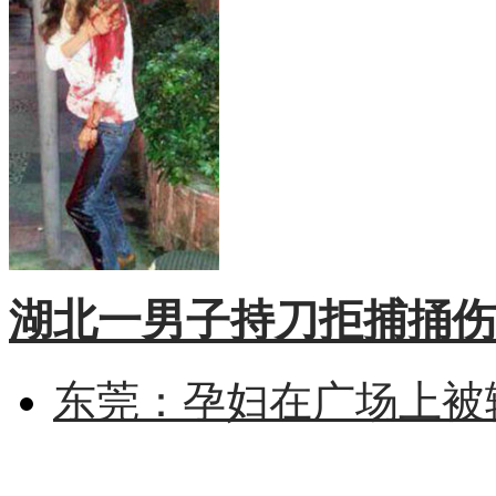
湖北一男子持刀拒捕捅伤
东莞：孕妇在广场上被辅