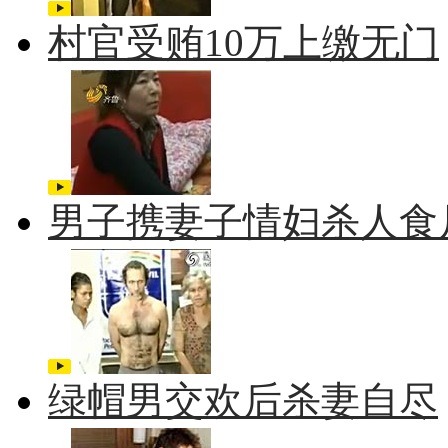
村官受贿10万上缴无门
男子携妻子情妇杀人食
绿帽男交欢后杀妻自尽