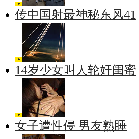
传中国射最神秘东风41
14岁少女叫人轮奸闺蜜
女子遭性侵 男友熟睡