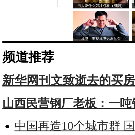
男人吃什么强壮必看（组图）
耳鸣：重视耳鸣远离耳聋
频道推荐
新华网刊文致逝去的买房
山西民营钢厂老板：一吨钢
中国再造10个城市群 