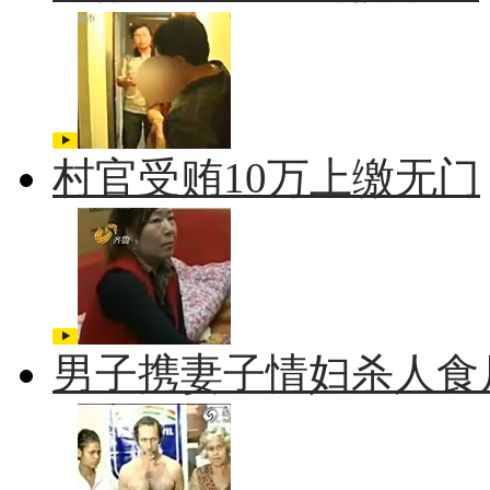
村官受贿10万上缴无门
男子携妻子情妇杀人食