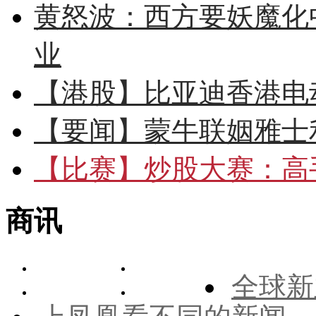
黄怒波：西方要妖魔化
业
【港股】
比亚迪香港电
【要闻】
蒙牛联姻雅士
【比赛】
炒股大赛：高手
商讯
全球新