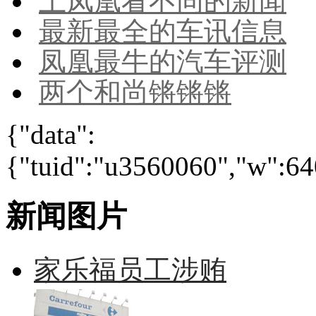
上凤凰看不同的新闻
最新最全的车讯信息
凤凰最牛的汽车评测
两个和尚锵锵锵
{"data":
{"tuid":"u3560060","w":640
新闻图片
家乐福员工涉贿