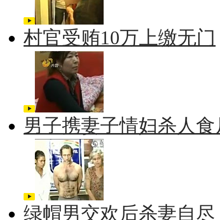
村官受贿10万上缴无门
男子携妻子情妇杀人食
绿帽男交欢后杀妻自尽