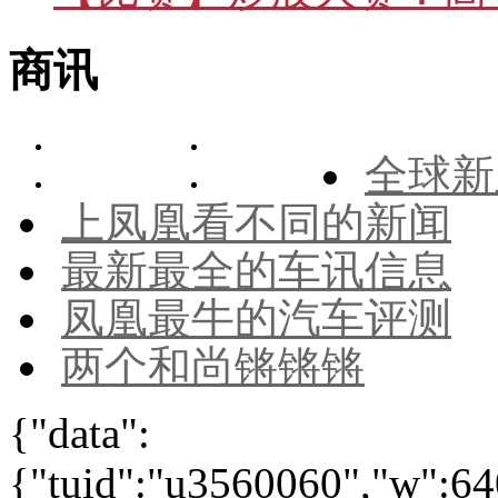
商讯
全球新
上凤凰看不同的新闻
最新最全的车讯信息
凤凰最牛的汽车评测
两个和尚锵锵锵
{"data":
{"tuid":"u3560060","w":640