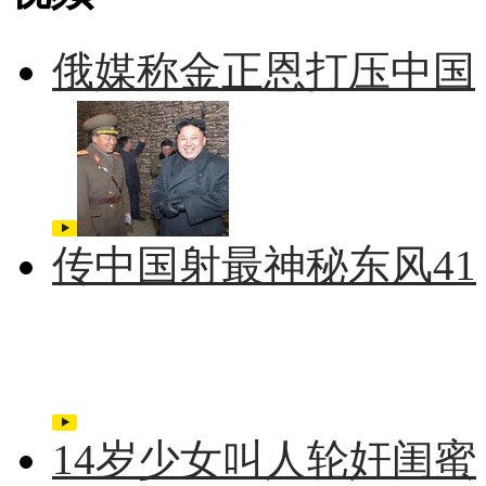
俄媒称金正恩打压中国
传中国射最神秘东风41
14岁少女叫人轮奸闺蜜