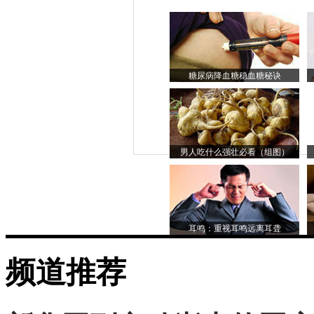
糖尿病降血糖稳血糖秘诀
男人吃什么强壮必看（组图）
耳鸣：重视耳鸣远离耳聋
频道推荐