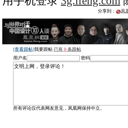
用手机登录
3g.ifeng.com
分享到：
凤
[查看跟帖]
我要跟帖
已有
0
条跟帖
用户名
密码
所有评论仅代表网友意见，凤凰网保持中立。