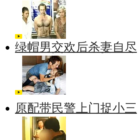
绿帽男交欢后杀妻自尽
原配带民警上门捉小三