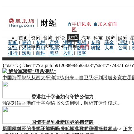
手机凤凰
加入桌面
网
财经
首页
资讯
台湾
评论
汽车
科技
房产
娱乐
新闻
评论
专栏
产经
消费
视频
专题
基金
理财
亲子
游戏
城市
论坛
博报
微博
企业
人物
日历
股票
行情
数据
研报
大盘
公司
排行
滚动
百科
黑马
股吧
博客
{"data": {"client":"ca-pub-5912088984683438","slot":"7748715505"},
解放军潜艇“猎杀潜航”
中国海军舰队从西太平洋演练归来，自卫队研判潜艇究竟在哪
香港红十字会如何守护公信力
独家对话香港红十字会秘书长陈启明，解析其运作模式。
国情不是乳业新国标的挡箭牌
新国标之下的牛奶还能喝吗？低标准真的是国情使然？
凤凰网财经
>
股票
>
软件行业：政策扶持催生板块机会
> 正文