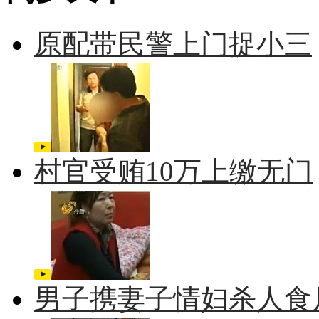
原配带民警上门捉小三
村官受贿10万上缴无门
男子携妻子情妇杀人食