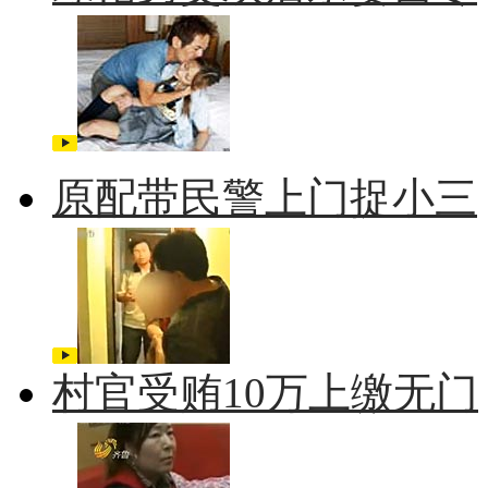
原配带民警上门捉小三
村官受贿10万上缴无门