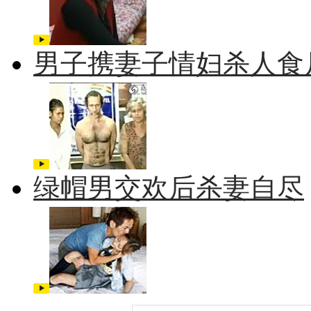
男子携妻子情妇杀人食
绿帽男交欢后杀妻自尽