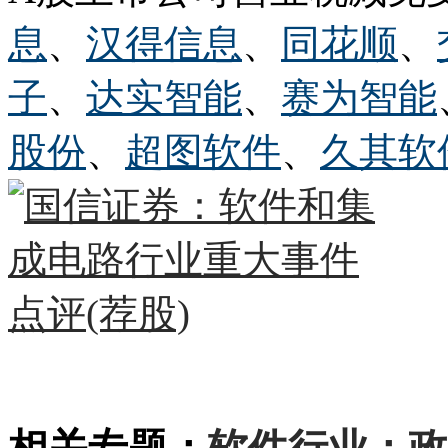
息
、
汉得信息
、
同花顺
、
子
、
达实智能
、
赛为智能
股份
、
超图软件
、
久其软