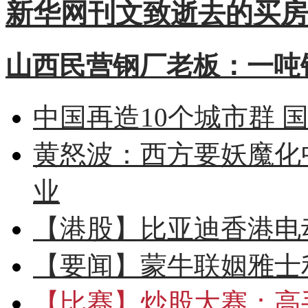
新华网刊文致逝去的买房
山西民营钢厂老板：一吨钢
中国再造10个城市群 
黄怒波：西方要妖魔化
业
【港股】
比亚迪香港电
【要闻】
蒙牛联姻雅士
【比赛】
炒股大赛：高手