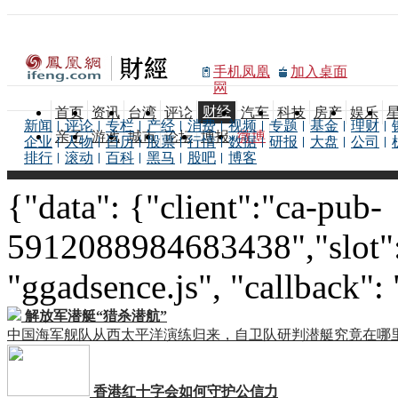
手机凤凰
加入桌面
网
财经
首页
资讯
台湾
评论
汽车
科技
房产
娱乐
新闻
评论
专栏
产经
消费
视频
专题
基金
理财
亲子
游戏
城市
论坛
博报
微博
企业
人物
日历
股票
行情
数据
研报
大盘
公司
排行
滚动
百科
黑马
股吧
博客
{"data": {"client":"ca-pub-
5912088984683438","slot":
"ggadsence.js", "callback":
解放军潜艇“猎杀潜航”
中国海军舰队从西太平洋演练归来，自卫队研判潜艇究竟在哪
香港红十字会如何守护公信力