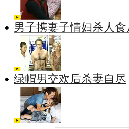
男子携妻子情妇杀人食
绿帽男交欢后杀妻自尽