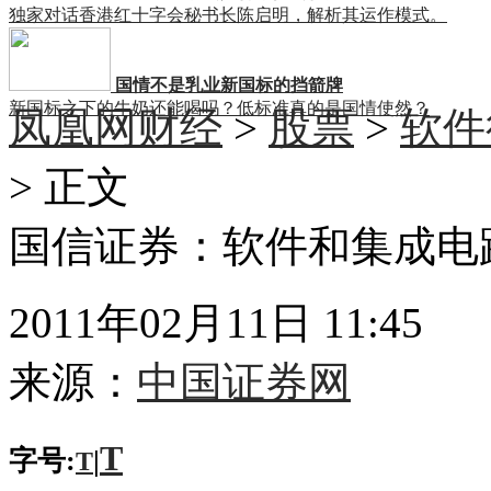
独家对话香港红十字会秘书长陈启明，解析其运作模式。
国情不是乳业新国标的挡箭牌
新国标之下的牛奶还能喝吗？低标准真的是国情使然？
凤凰网财经
>
股票
>
软件
> 正文
国信证券：软件和集成电
2011年02月11日 11:45
来源：
中国证券网
T
字号:
|
T