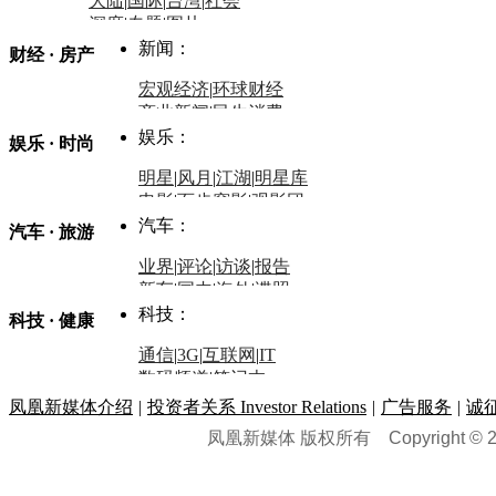
大陆
|
国际
|
台湾
|
社会
深度
|
专题
|
图片
中国政要资料库
新闻：
财经 · 房产
评论：
宏观经济
|
环球财经
商业新闻
|
民生消费
时事开讲
娱乐：
娱乐 · 时尚
评论：
军事：
明星
|
风月
|
江湖
|
明星库
商业评论
|
宏观分析
电影
|
百步穿影
|
观影团
防务观察
|
防务写真
金融观察
|
财知道
星座
|
塔罗
|
演出
汽车：
汽车 · 旅游
中国军情
|
环球军情
外媒视角
凤凰网·非常道
|
星光邦
业界
|
评论
|
访谈
|
报告
体育：
股票：
时尚：
新车
|
国内
|
海外
|
谍照
购车
|
导购
|
试驾
|
图解
科技：
NBA
|
CBA
|
大局观
科技 · 健康
炒股大赛
|
图解资金流向
时装
|
美容
|
美体
|
论坛
文化
|
人文
|
酷车
|
游记
中超
|
国际足球
|
图片
投资观察
|
龙虎榜点评
化妆品库
|
试用中心
通信
|
3G
|
互联网
|
IT
用车
|
专栏
|
二手车
黑马追踪
|
明星分析师
情感
|
奢侈品
|
图片
数码频道
|
笔记本
历史：
赛事
|
城市站
|
经销商
时尚品牌库
科技专题
|
探索
论坛
|
报价库
|
图片库
凤凰新媒体介绍
|
投资者关系 Investor Relations
|
广告服务
|
诚
理财：
轶闻秘档
|
历史映像室
凤凰新媒体 版权所有
Copyright © 20
健康：
历史专题
|
民间说史
城市：
基金
|
理财
|
银行
|
保险
外汇
|
期货
|
黄金
养生
|
食疗
|
心理
|
疾病
文化：
对话
|
专栏
|
城市之星