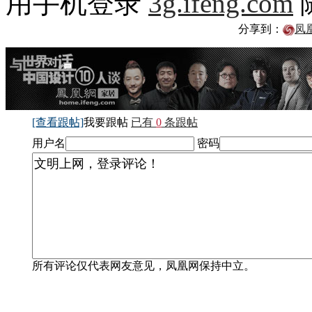
用手机登录
3g.ifeng.com
分享到：
凤
[查看跟帖]
我要跟帖
已有
0
条跟帖
用户名
密码
所有评论仅代表网友意见，凤凰网保持中立。