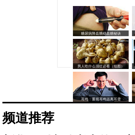
糖尿病降血糖稳血糖秘诀
男人吃什么强壮必看（组图）
耳鸣：重视耳鸣远离耳聋
频道推荐