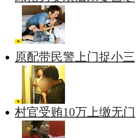
原配带民警上门捉小三
村官受贿10万上缴无门