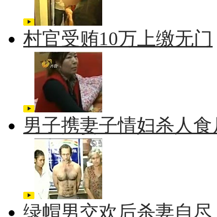
村官受贿10万上缴无门
男子携妻子情妇杀人食
绿帽男交欢后杀妻自尽