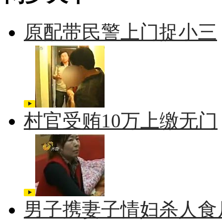
原配带民警上门捉小三
村官受贿10万上缴无门
男子携妻子情妇杀人食