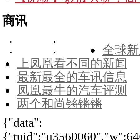
商讯
全球新
上凤凰看不同的新闻
最新最全的车讯信息
凤凰最牛的汽车评测
两个和尚锵锵锵
{"data":
{"tuid":"u3560060","w":640