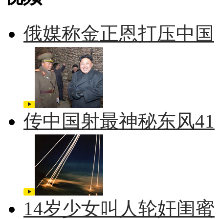
俄媒称金正恩打压中国
传中国射最神秘东风41
14岁少女叫人轮奸闺蜜