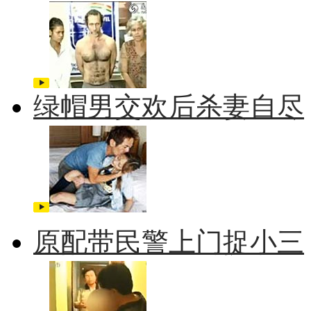
绿帽男交欢后杀妻自尽
原配带民警上门捉小三