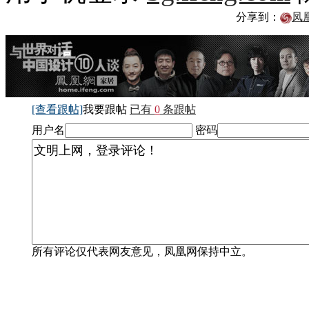
分享到：
凤
[查看跟帖]
我要跟帖
已有
0
条跟帖
用户名
密码
所有评论仅代表网友意见，凤凰网保持中立。