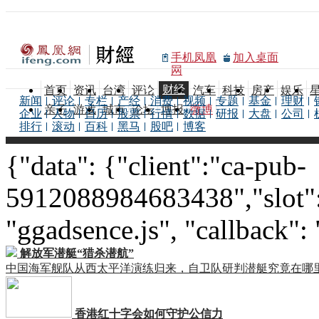
手机凤凰
加入桌面
网
财经
首页
资讯
台湾
评论
汽车
科技
房产
娱乐
新闻
评论
专栏
产经
消费
视频
专题
基金
理财
亲子
游戏
城市
论坛
博报
微博
企业
人物
日历
股票
行情
数据
研报
大盘
公司
排行
滚动
百科
黑马
股吧
博客
{"data": {"client":"ca-pub-
5912088984683438","slot":
"ggadsence.js", "callback":
解放军潜艇“猎杀潜航”
中国海军舰队从西太平洋演练归来，自卫队研判潜艇究竟在哪
香港红十字会如何守护公信力