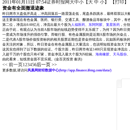
2011年01月11日 07:54
证券时报网大中小
【
大
中
小
】 【
打印
】
资金有全面撤退迹象
昨日两市大盘低开高走，冲高回落后一路震荡走低，尾盘杀跌跳水，最终双双以大幅下跌报
这主要体现在有色金属、医药、银行类、交通工具、酿酒食品等板块中，其中，有色
第二位，净流出6.60亿元，净流出最大个股为
人福医药
、
东阿阿胶
、
复星医药
，分别
正由于此，有观点认为当前A股市场的短线趋势变得不太乐观了，为何？因为昨日
一度成为市场涨升的强劲引擎。而银行股、有色金属股则是近期A股市场的兴奋点
二是代表A股市场价值投资标的的相关股票近期也是资金持续流出，比如医药板块
金关注的对象，所以，昨日资金在有色金属股上大量流出，也说明短线资金加大了
这其实也得到了以下数据的佐证。个股方面，昨日两市有近1400只呈现资金净流出
入超千万的个股也只有47家，资金净流入最大个股为N杭锅、
海南橡胶
、
天马股份
由此看来，短线资金面不宜乐观。(金百灵投资 秦洪)
<< 前一页
1
2
3
4
5
6
后一页 >>
更多数据,请访问
凤凰网财经数据中心(
http://app.finance.ifeng.com/data/
)