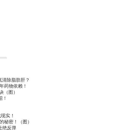
底清除脂肪肝？
常年药物依赖！
诀（图）
招！
成现实！
叫的秘密！（图）
杜绝反弹