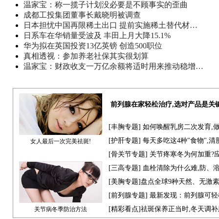
温家宝：称一揽子计划没必要是不顾事实的歪曲
成都工投集团董事长戴晓明被调查
日本担忧中国再限稀土出口 提前实施稀土替代材…
日系车在华销量受波及 丰田上月大降15.1%
华为拟在英国投资13亿英镑 创造500职位
真相透视：参加养老社保其实很划算
温家宝：财政收支一万亿余额将适时用来推动稳增…
前列腺在家轻松治疗,选对产品是关
[
丰胸专题
] 如何唤醒乳房二次发育,
[
护肝专题
] 每天多吃这4种"食物",
女人最后一次完美祛斑!
[骨关节专题] 关节疼寒冬为何加重?
[
三高专题
] 血栓清除为什么难,防、
[
美胸专题
]盘点全球9种天然、无激
[
前列腺专题
] 最新发现：前列腺可轻
[
精彩看点
]祛斑保养正当时,冬天调
关节病冬季防治方法