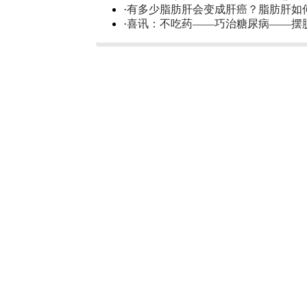
·
有多少脂肪肝会变成肝癌？脂肪肝如
·
喜讯：不吃药——巧治糖尿病——摆