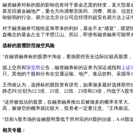
融资融券对标的股的影响也有待于基金态度的转变，某大型基
甚至回避金融地产，重仓方向调整至医药、消费、商业、信息
响较弱的行业。易方达北京分公司总经理刘超安在易方达上证
对于融资融券可能给蓝筹带来的利好，基金不太“感冒”，观望
盘概念的基金占去了半壁江山。所以，即便有融资融券可能带
选标的股需防范做空风险
“在融资融券标的股票中淘金，要挑那些安全边际比较高股票，
据上交所和
深交所
公告，融资融券标的证券为深证成指和
上证5
只。其他的个股则分布在交通运输、地产、食品饮料、采掘等1
王伟俊认为，选择标的股投资有讲究，如果做多最好选择那些
静态PE分别为12.5倍、21倍、22倍、23倍和23倍，均低
“这些被低估的股票，在融资融券推出后被做多的概率非常大
高，被做空的概率就比较大，投资者一定要注意。”王伟俊说。
“目前A股市场的金融股明显低于所对应的H股的估值，A-H
相关专题：