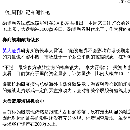
2010
《红周刊》记者 谢长艳
融资融券试点应该能够在3月份左右推出！本周来自证监会的这
以上涨，大盘稳站3000点关口。融资融券时代来了，作为标的
券商初期倾向做多
英大证券
研究所所长李大霄说，“融资融券不会影响市场长期走
的力量也不容小觑。市场处于一个多空平衡的拉锯状态，在300
“不过，最终多方战胜空方的概率很大。”李大霄指出，投资
度看，目前券商手里的资金量多，证券量少，比例大概在10：
多家机构研究报告总结海外市场经验显示，融资融券会影响相
的短线走势形成一定的买盘推动力，会对相关个股股价短线走
大盘蓝筹短线机会小
目前标的股表现依然是跟随大盘起起落落，没有走出明显的独
因此对标的证券的影响还没有充分体现。记者调查发现，虽然融
要求客户资产在200万以上。