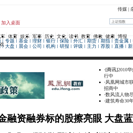
传媒
|
加入桌面
汽车
体育
娱乐
军事
历史
文化
读书
教育
佛教
健康
博报
频
专题
基金
理财
银行
保险
外汇
期货
期指
贵金属
戏
情
大盘
晨会
公司
机构
研报
评级
主力
荐股
直播
新
·[商讯]
2010
行中
·
凤凰网城市
招商中
·
数风流人物
·
建筑寿命30
金融资融券标的股擦亮眼 大盘