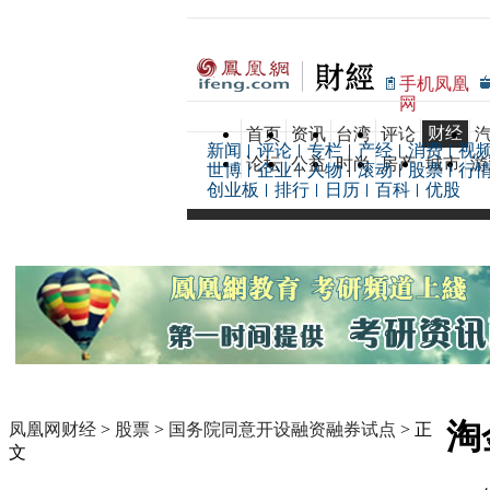
手机凤凰
网
财经
首页
资讯
台湾
评论
新闻
评论
专栏
产经
消费
视
论坛
公益
时尚
房产
城市
游
世博
企业
人物
滚动
股票
行
创业板
排行
日历
百科
优股
淘
凤凰网财经
>
股票
>
国务院同意开设融资融券试点
> 正
文