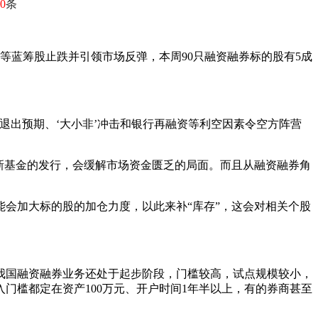
0
条
等蓝筹股止跌并引领市场反弹，本周90只融资融券标的股有5成
退出预期、‘大小非’冲击和银行再融资等利空因素令空方阵营
新基金的发行，会缓解市场资金匮乏的局面。而且从融资融券角
会加大标的股的加仓力度，以此来补“库存”，这会对相关个股
我国融资融券业务还处于起步阶段，门槛较高，试点规模较小，
门槛都定在资产100万元、开户时间1年半以上，有的券商甚至