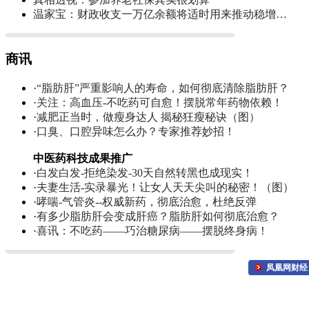
温家宝：财政收支一万亿余额将适时用来推动稳增…
商讯
·
“脂肪肝”严重影响人的寿命，如何彻底清除脂肪肝？
·
关注：高血压-不吃药可自愈！摆脱常年药物依赖！
·
减肥正当时，做瘦身达人 揭秘狂瘦秘诀（图）
·
口臭、口腔异味怎么办？专家推荐妙招！
中医药科技成果推广
·
白发白发-拒绝染发-30天自然转黑也成现实！
·
夫妻生活-实录暴光！让女人天天尖叫的秘密！（图）
·
哮喘-气管炎--权威新药，彻底治愈，杜绝反弹
·
有多少脂肪肝会变成肝癌？脂肪肝如何彻底治愈？
·
喜讯：不吃药——巧治糖尿病——摆脱终身病！
凤凰网财经