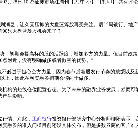
年02月28日 10:23
证券市场红周刊
【
大
中
小
】 【
打印
】
共有评论
则消息，让久受压抑的大盘蓝筹股再受关注。后半周银行、地产
的90只大盘蓝筹股机会来了？
势，初期会提高标的股的活跃度，增加多方的力量。但目前政策
0点附近，没有明确做多或者做空的优势。”
者也不必过于担心空方力量，因为春节后新股发行节奏的放缓以及
1以上，因此在融资融券初期会倾向于做多。
关机构的短线仓位配置心态。为了未来的融券业务发展，券商可能
势产生影响。
立行情。对此，
工商银行
投资银行部研究中心分析师柳阳表示，
资融券的准入门槛目前还没具体公布，但是多数券商的客户准入