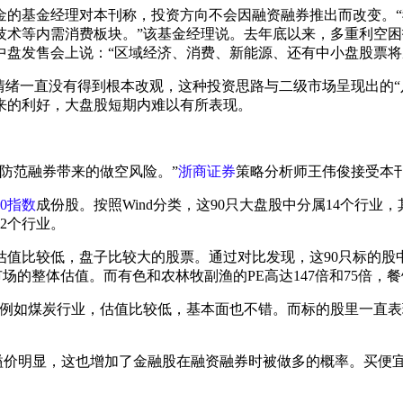
金的基金经理对本刊称，投资方向不会因融资融券推出而改变。
技术等内需消费板块。”该基金经理说。去年底以来，多重利空困
中盘发售会上说：“区域经济、消费、新能源、还有中小盘股票将
情绪一直没有得到根本改观，这种投资思路与二级市场呈现出的“八
来的利好，大盘股短期内难以有所表现。
防范融券带来的做空风险。”
浙商证券
策略分析师王伟俊接受本
0指数
成份股。按照Wind分类，这90只大盘股中分属14个行业
2个行业。
估值比较低，盘子比较大的股票。通过对比发现，这90只标的股
于A股市场的整体估值。而有色和农林牧副渔的PE高达147倍和75倍
。例如煤炭行业，估值比较低，基本面也不错。而标的股里一直
股溢价明显，这也增加了金融股在融资融券时被做多的概率。买便