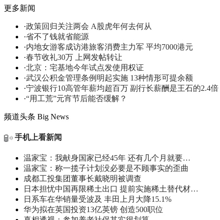
更多新闻
·
政策回归关注两会 A股虎年何去何从
·
省不了钱就省能源
·
内地女游客成访港旅客消费主力军 平均7000港元
·
春节收礼30万 上网发帖转让
·
北京：宅基地今年试点发使用权证
·
武汉公积金管理条例明起实施 13种情形可提余额
·
宁波银行10高管年薪均超百万 副行长薪酬是王石的2.4倍
·
“用工荒”元宵节后能否缓解？
频道头条
Big News
手机上看新闻
温家宝：我献身国家已经45年 还有几个月就要…
温家宝：称一揽子计划没必要是不顾事实的歪曲
成都工投集团董事长戴晓明被调查
日本担忧中国再限稀土出口 提前实施稀土替代材…
日系车在华销量受波及 丰田上月大降15.1%
华为拟在英国投资13亿英镑 创造500职位
真相透视：参加养老社保其实很划算