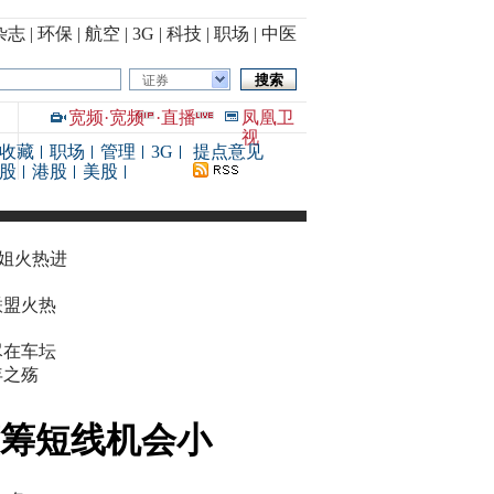
杂志
|
环保
|
航空
|
3G
|
科技
|
职场
|
中医
证券
宽频
·
宽频
·
直播
凤凰卫
视
收藏
职场
管理
3G
提点意见
股
港股
美股
华姐火热进
联盟火热
尽在车坛
年之殇
蓝筹短线机会小