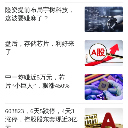
险资提前布局宇树科技，
这波要赚麻了？
盘后，存储芯片，利好来
了
中一签赚近5万元，芯
片“小巨人”，飙涨450%
603823，6天5跌停，4天3
涨停，控股股东套现近3亿
元