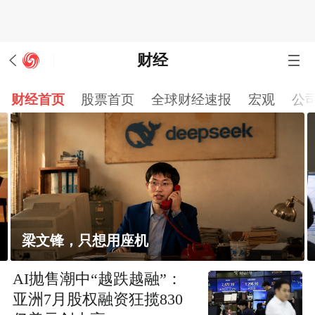
财经
财经首页
股票首页
全球财经速报
宏观
公
梁文锋，只想用座机
AI抛售潮中“越跌越融”：
亚洲7月股权融资狂揽830