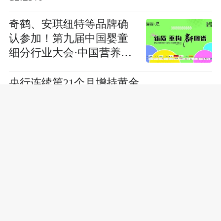
奇鹤、安琪纽特等品牌确
认参加！第九届中国婴童
细分行业大会·中国营养健
康大会8.10杭州召开
央行连续第21个月增持黄金
创纪录热销，重庆湾打
造“有为政府+有效市场”纾
困盘活的“南岸样本”
震裕科技：向不特定对象发行可转换公司
债券申请获中国证监会同意注册批复
航天智装：上半年净利润255.83万元 同比