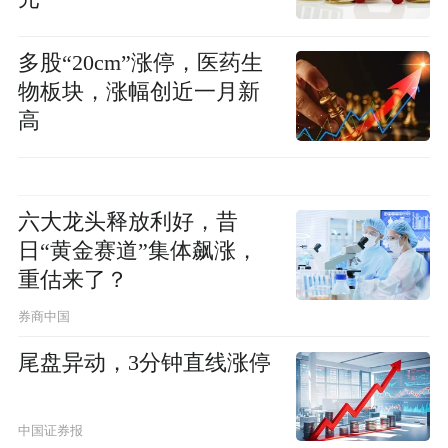
多股“20cm”涨停，医药生
物板块，涨幅创近一月新
高
六大龙头释放利好，昔
日“黄金赛道”集体飙涨，
重估来了？
券商中国
尾盘异动，3分钟直线涨停
中国证券报