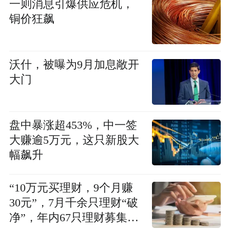
一则消息引爆供应危机，
铜价狂飙
沃什，被曝为9月加息敞开
大门
盘中暴涨超453%，中一签
大赚逾5万元，这只新股大
幅飙升
“10万元买理财，9个月赚
30元”，7月千余只理财“破
净”，年内67只理财募集失