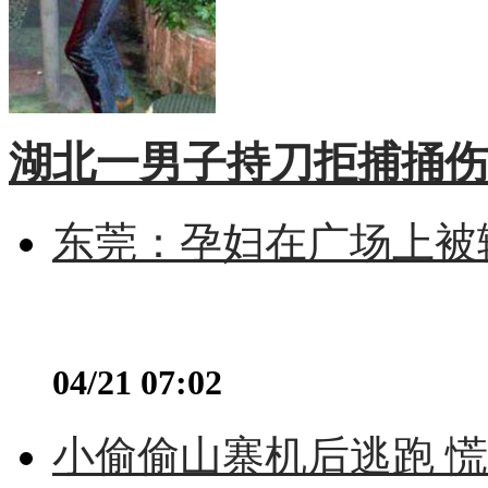
湖北一男子持刀拒捕捅伤
东莞：孕妇在广场上被辅
04/21 07:02
小偷偷山寨机后逃跑 慌不