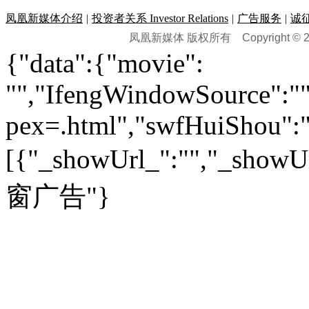
数码频道
|
笔记本
历史：
赛事
|
城市站
|
经销商
时尚品牌库
科技专题
|
探索
论坛
|
报价库
|
图片库
凤凰新媒体介绍
|
投资者关系 Investor Relations
|
广告服务
|
诚
理财：
轶闻秘档
|
历史映像室
凤凰新媒体 版权所有
Copyright © 20
健康：
历史专题
|
民间说史
城市：
基金
|
理财
|
银行
|
保险
{"data":{"movie":
外汇
|
期货
|
黄金
养生
|
食疗
|
心理
|
疾病
文化：
对话
|
专栏
|
城市之星
收藏
|
职场
热点
|
论坛
|
找大夫
陕西
|
河南
|
广州
|
重庆
"","IfengWindowSource":"",
文化时评
|
文坛往事
图库
|
百科
|
疾病查询
青岛
|
福州
|
厦门
|
宁波
房产：
人文轶闻
|
文化热点
专题
|
卡路里计算器
辽宁
|
山东
|
天津
pex=.html","swfHuiShou":""
视频
|
健康无小事
资讯
|
政策
|
市场
|
专题
教育：
旅游：
高清大图
|
豪宅
|
家居
[{"_showUrl_":"","_showUrl
建筑
|
风水
|
访谈
|
置业
高考
|
公务员
|
考研
百家迹忆
|
全球GO
|
专题
房企
|
曝光
|
新盘
|
公寓
育人者
|
教育投诉
游中感动
|
红酒美食
别墅
|
商业
|
旅游
|
海外
窗广告"}
出境游
|
国内游
|
周边游
养老
|
热帖
|
宅男宅女
列国志
|
九州记
|
浮生闲
景点大全
|
高清大图