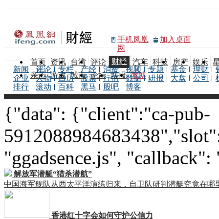
手机凤凰
加入桌面
网
财经
首页
资讯
台湾
评论
汽车
科技
房产
娱乐
新闻
评论
专栏
产经
消费
视频
专题
基金
理财
亲子
游戏
城市
论坛
博报
微博
企业
人物
日历
股票
行情
数据
研报
大盘
公司
排行
滚动
百科
黑马
股吧
博客
{"data": {"client":"ca-pub-
5912088984683438","slot":
"ggadsence.js", "callback":
解放军潜艇“猎杀潜航”
中国海军舰队从西太平洋演练归来，自卫队研判潜艇究竟在哪
香港红十字会如何守护公信力