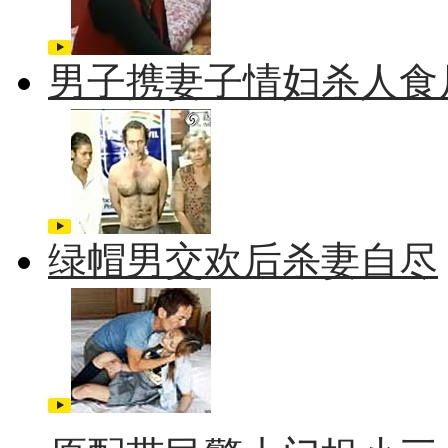
男子携妻子情妇杀人食
绿帽男交欢后杀妻自尽