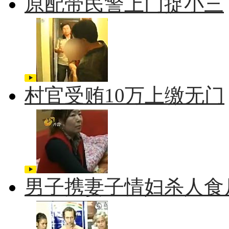
原配带民警上门捉小三
村官受贿10万上缴无门
男子携妻子情妇杀人食