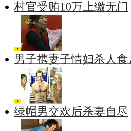
村官受贿10万上缴无门
男子携妻子情妇杀人食
绿帽男交欢后杀妻自尽