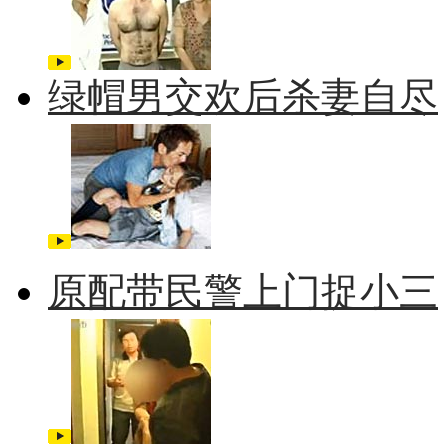
绿帽男交欢后杀妻自尽
原配带民警上门捉小三