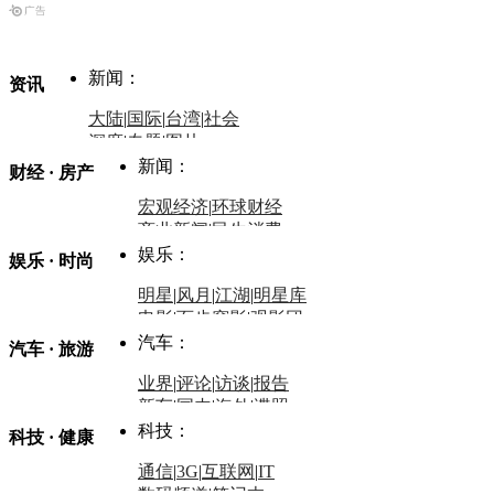
新闻：
资讯
大陆
|
国际
|
台湾
|
社会
深度
|
专题
|
图片
中国政要资料库
新闻：
财经 · 房产
评论：
宏观经济
|
环球财经
商业新闻
|
民生消费
时事开讲
娱乐：
娱乐 · 时尚
评论：
军事：
明星
|
风月
|
江湖
|
明星库
商业评论
|
宏观分析
电影
|
百步穿影
|
观影团
防务观察
|
防务写真
金融观察
|
财知道
星座
|
塔罗
|
演出
汽车：
汽车 · 旅游
中国军情
|
环球军情
外媒视角
凤凰网·非常道
|
星光邦
业界
|
评论
|
访谈
|
报告
体育：
股票：
时尚：
新车
|
国内
|
海外
|
谍照
购车
|
导购
|
试驾
|
图解
科技：
NBA
|
CBA
|
大局观
科技 · 健康
炒股大赛
|
图解资金流向
时装
|
美容
|
美体
|
论坛
文化
|
人文
|
酷车
|
游记
中超
|
国际足球
|
图片
投资观察
|
龙虎榜点评
化妆品库
|
试用中心
通信
|
3G
|
互联网
|
IT
用车
|
专栏
|
二手车
黑马追踪
|
明星分析师
情感
|
奢侈品
|
图片