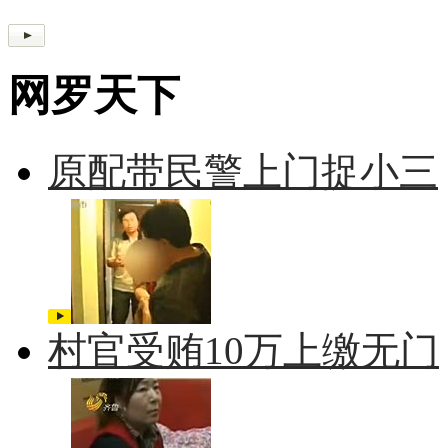
网罗天下
原配带民警上门捉小三
村官受贿10万上缴无门