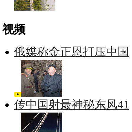
视频
俄媒称金正恩打压中国
传中国射最神秘东风41