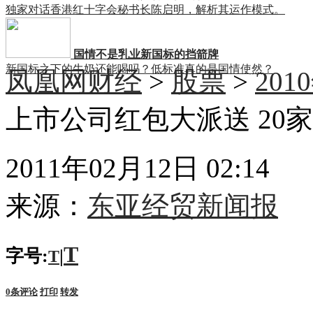
独家对话香港红十字会秘书长陈启明，解析其运作模式。
国情不是乳业新国标的挡箭牌
新国标之下的牛奶还能喝吗？低标准真的是国情使然？
凤凰网财经
>
股票
>
20
上市公司红包大派送 20
2011年02月12日 02:14
来源：
东亚经贸新闻报
T
字号:
|
T
0
条评论
打印
转发