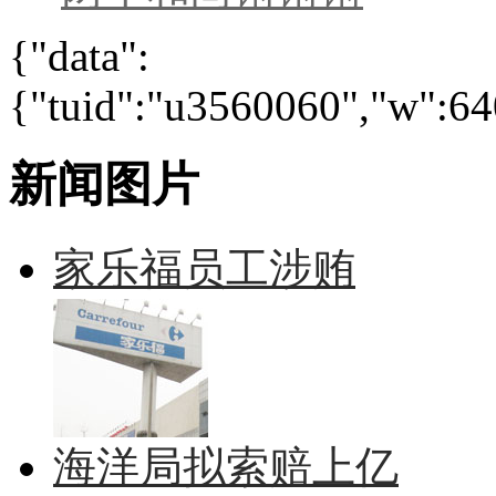
{"data":
{"tuid":"u3560060","w":640
新闻图片
家乐福员工涉贿
海洋局拟索赔上亿