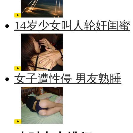
14岁少女叫人轮奸闺蜜
女子遭性侵 男友熟睡