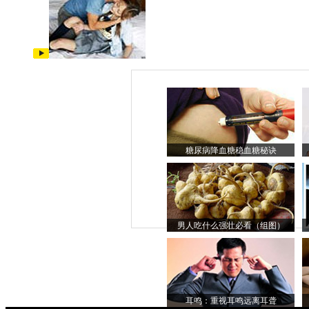
糖尿病降血糖稳血糖秘诀
男人吃什么强壮必看（组图）
耳鸣：重视耳鸣远离耳聋