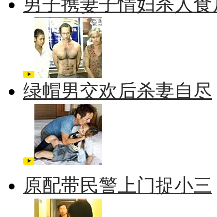
男子携妻子情妇杀人食
绿帽男交欢后杀妻自尽
原配带民警上门捉小三