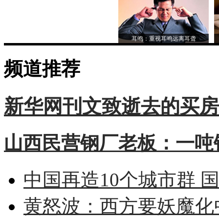
耳鸣：重视耳鸣远离耳聋
频道推荐
新华网刊文致逝去的买房
山西民营钢厂老板：一吨钢
中国再造10个城市群 
黄怒波：西方要妖魔化