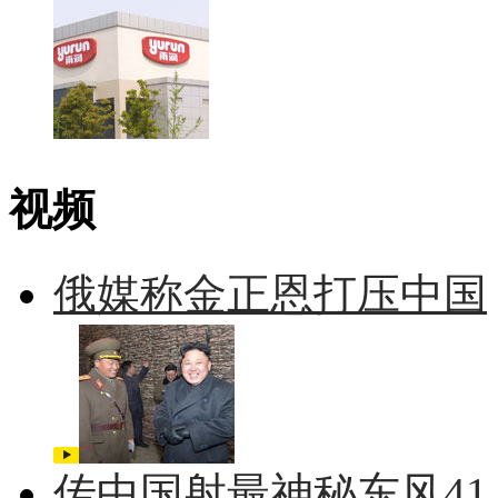
视频
俄媒称金正恩打压中国
传中国射最神秘东风41