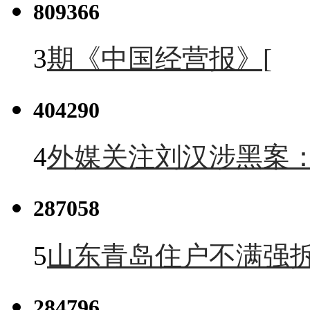
809366
3
期《中国经营报》[
404290
4
外媒关注刘汉涉黑案
287058
5
山东青岛住户不满强
284796