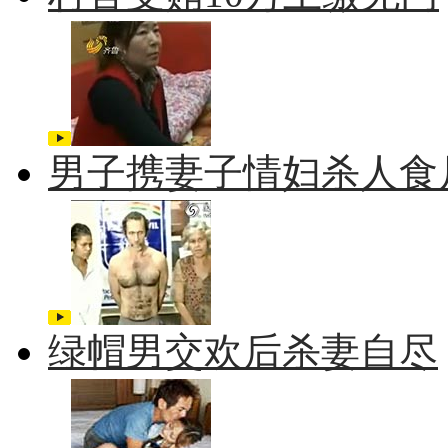
男子携妻子情妇杀人食
绿帽男交欢后杀妻自尽