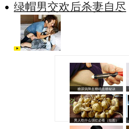
绿帽男交欢后杀妻自尽
糖尿病降血糖稳血糖秘诀
男人吃什么强壮必看（组图）