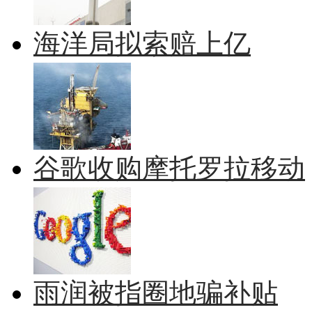
海洋局拟索赔上亿
谷歌收购摩托罗拉移动
雨润被指圈地骗补贴