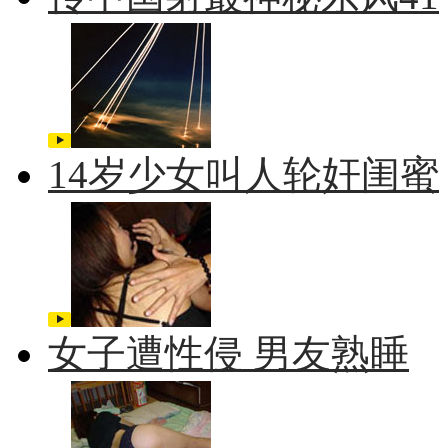
14岁少女叫人轮奸闺蜜
女子遭性侵 男友熟睡