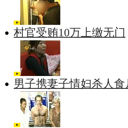
村官受贿10万上缴无门
男子携妻子情妇杀人食