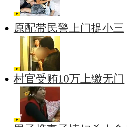
原配带民警上门捉小三
村官受贿10万上缴无门