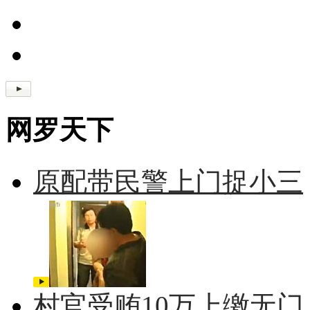
网罗天下
原配带民警上门捉小三
村官受贿10万上缴无门