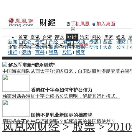
手机凤凰
加入桌面
网
财经
首页
资讯
台湾
评论
汽车
科技
房产
娱乐
新闻
评论
专栏
产经
消费
视频
专题
基金
理财
亲子
游戏
城市
论坛
博报
微博
企业
人物
日历
股票
行情
数据
研报
大盘
公司
排行
滚动
百科
黑马
股吧
博客
解放军潜艇“猎杀潜航”
中国海军舰队从西太平洋演练归来，自卫队研判潜艇究竟在哪
香港红十字会如何守护公信力
独家对话香港红十字会秘书长陈启明，解析其运作模式。
国情不是乳业新国标的挡箭牌
新国标之下的牛奶还能喝吗？低标准真的是国情使然？
凤凰网财经
>
股票
>
20