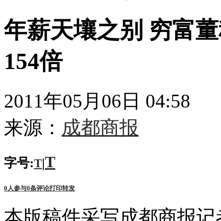
年薪天壤之别 穷富董
154倍
2011年05月06日 04:58
来源：
成都商报
T
字号:
|
T
0
人参与
0
条评论
打印
转发
本版稿件采写成都商报记者