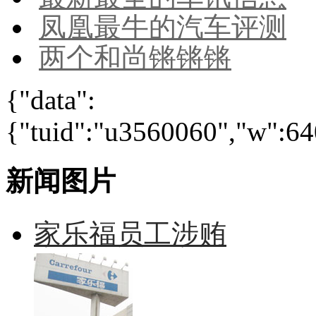
凤凰最牛的汽车评测
两个和尚锵锵锵
{"data":
{"tuid":"u3560060","w":640
新闻图片
家乐福员工涉贿