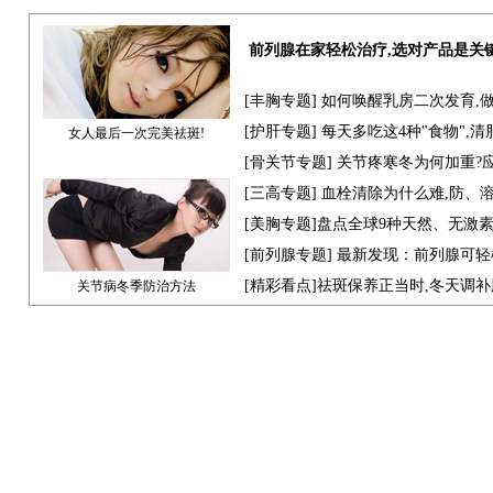
前列腺在家轻松治疗,选对产品是关
[
丰胸专题
] 如何唤醒乳房二次发育,
[
护肝专题
] 每天多吃这4种"食物",
女人最后一次完美祛斑!
[骨关节专题] 关节疼寒冬为何加重?
[
三高专题
] 血栓清除为什么难,防、
[
美胸专题
]盘点全球9种天然、无激
[
前列腺专题
] 最新发现：前列腺可轻
[
精彩看点
]祛斑保养正当时,冬天调
关节病冬季防治方法