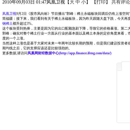
2010年09月03日 01:47
凤凰卫视
【
大
中
小
】 【
打印
】
共有评论
凤凰卫视
9月2日《股市风向标》节目播出“郭峰：稀土永磁板块回调后仍有上涨空间
简福疆：接下来，我们看到有关于稀土永磁板块，因为昨天跟随大盘下跌，今天再
钢稀土
都升超过3%。
这个板块受到热捧，主要是因为它的出口配额急剧下降，导致它的价格暴涨。第二
郭峰：确实对整个稀土行业一方面从行业的基本面以及稀土本身的定价角度来看，
度的一个上涨。
当然这种上涨也是基于大家对未来一年两年比较长期的预期，但是我们建议投资者
期均线之后，它的支撑应该还是比较强劲的。
更多数据,请访问
凤凰网财经数据中心(
http://app.finance.ifeng.com/data/
)