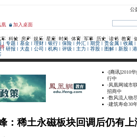
公
凤凰
加入桌面
汽车
科技
房产
娱乐
星座
时尚
体育
军事
历史
读书
教育
频
专题
基金
理财
银行
保险
外汇
期货
贵金属
收藏
博
据
研报
大盘
公司
机构
评级
主力
荐股
图解
新股
客
·[商讯]
2010
行中
·
凤凰网城市
招商中
·
数风流人物
·
建筑寿命30
峰：稀土永磁板块回调后仍有上