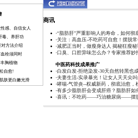
键
商讯
做性感、自信女人
·
“脂肪肝”严重影响人的寿命，如何彻
清肝毒、养肝功
·
关注：高血压-不吃药可自愈！摆脱
应对方法介绍
·
减肥正当时，做瘦身达人 揭秘狂瘦秘
·
口臭、口腔异味怎么办？专家推荐妙
溶血栓须同时
素丰胸植物
中医药科技成果推广
·
白发白发-拒绝染发-30天自然转黑也
松自愈!
·
夫妻生活-实录暴光！让女人天天尖
补肌肤更白嫩光滑
·
哮喘-气管炎--权威新药，彻底治愈，
·
有多少脂肪肝会变成肝癌？脂肪肝如
·
喜讯：不吃药——巧治糖尿病——摆