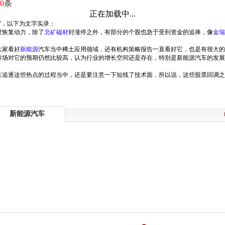
0
条
正在加载中...
”，以下为文字实录：
度恢复动力，除了
北矿磁材
封涨停之外，有部分的个股也急于受到资金的追捧，像
金瑞
大家看好
新能源
汽车当中稀土应用领域，还有机构策略报告一直看好它，也是有很大的
市场对它的预期仍然比较高，认为行业的增长空间还是存在，特别是新能源汽车的发展
在追逐这些热点的过程当中，还是要注意一下短线了技术面，所以说，这些股票回调之
新能源汽车