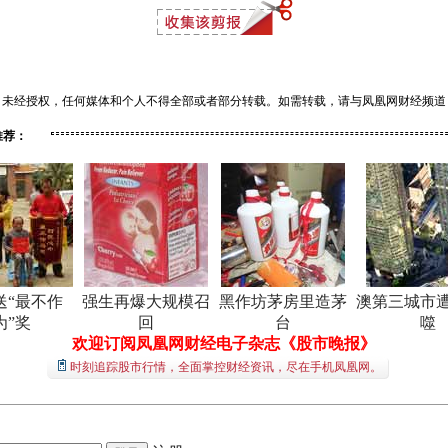
经授权，任何媒体和个人不得全部或者部分转载。如需转载，请与凤凰网财经频道（01
推荐：
送“最不作
强生再爆大规模召
黑作坊茅房里造茅
澳第三城市
为”奖
回
台
噬
欢迎订阅凤凰网财经电子杂志《股市晚报》
时刻追踪股市行情，全面掌控财经资讯，尽在手机凤凰网。