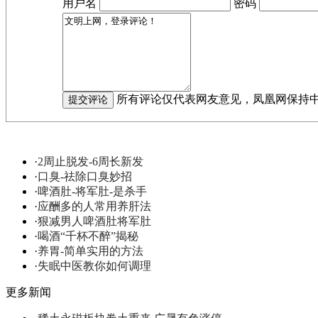
用户名
密码
所有评论仅代表网友意见，凤凰网保持
·
2周止脱发-6周长新发
·
口臭-祛除口臭妙招
·
啤酒肚-将军肚-是杀手
·
应酬多的人常用养肝法
·
狠减男人啤酒肚将军肚
·
喝酒“千杯不醉”揭秘
·
养胃-简单实用的方法
·
失眠中医教你如何调理
更多新闻