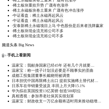
·
稀土永磁板块卷土重来 广晟有色涨停
·
稀土板块重拾升势 广晟有色涨停
·
稀土永磁板块卷土重来 广晟有色冲击涨停
·
中证看盘：稀土永磁再起风云
·
中证看盘：稀土永磁再起风云
·
安泰新稀土永磁项目上马 中色股份是后来者洗牌赢家
·
稀土板块现金流充裕公司不多
·
稀土板块现金流充裕公司不多
频道头条
Big News
手机上看新闻
温家宝：我献身国家已经45年 还有几个月就要…
温家宝：称一揽子计划没必要是不顾事实的歪曲
成都工投集团董事长戴晓明被调查
日本担忧中国再限稀土出口 提前实施稀土替代材…
日系车在华销量受波及 丰田上月大降15.1%
华为拟在英国投资13亿英镑 创造500职位
真相透视：参加养老社保其实很划算
温家宝：财政收支一万亿余额将适时用来推动稳增…