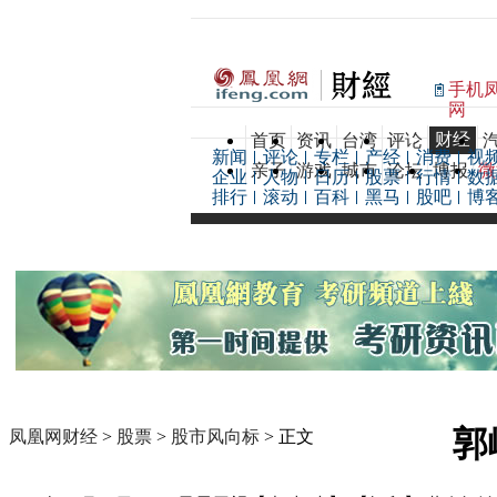
手机
网
财经
首页
资讯
台湾
评论
新闻
评论
专栏
产经
消费
视
亲子
游戏
城市
论坛
博报
微
企业
人物
日历
股票
行情
数
排行
滚动
百科
黑马
股吧
博
郭
凤凰网财经
>
股票
>
股市风向标
> 正文