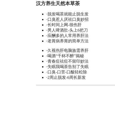
汉方养生天然本草茶
·
脱发喝茶就能止脱生发
·
口臭惹人厌祛口臭妙招
·
长时间上网-很伤肝
·
男人啤酒肚-头上6把刀
·
应酬多的人常用养肝法
·
老胃病养胃的简单方法
·
久视伤肝电脑族需养肝
·
喝酒“千杯不醉”揭秘
·
青春痘祛痘不留印妙法
·
失眠我喝茶告别了失眠
·
口臭-口苦-口酸轻松除
·
2周止脱发-6周长新发