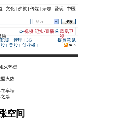
益
|
文化
|
佛教
|
传媒
|
杂志
|
爱玩
|
中医
站内
视频
·
纪实
·
直播
凤凰卫
健康
视
职场
管理
3G
提点意见
港股
美股
创业板
华姐火热进
联盟火热
尽在车坛
年之殇
涨空间