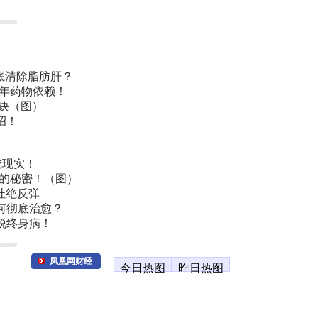
底清除脂肪肝？
常年药物依赖！
诀（图）
招！
成现实！
叫的秘密！（图）
杜绝反弹
何彻底治愈？
脱终身病！
凤凰网财经
今日热图
昨日热图